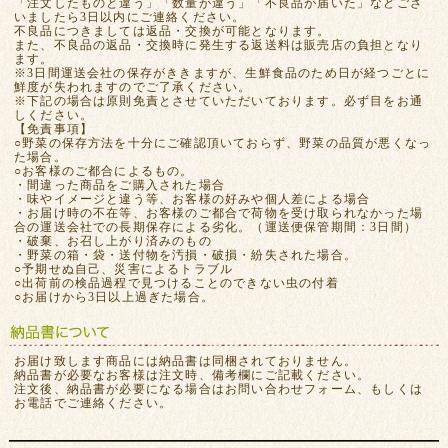
「注文したものと違う」「数量が違う」「不良品が届いた」などござ
いましたら3日以内にご連絡ください。
不良品につきましては返品・交換が可能となります。
また、不良品の返品・交換時に発生する返送料は販売店の負担となり
ます。
※3日間運送会社の保存がききますが、生鮮食品のため日が経つごとに
鮮度が失われますのでご了承ください。
※下記の場合は原則免責とさせていただいております。必ず目をお通
しください。
【免責事項】
○野菜の保存方法を十分にご確認頂いておらず、野菜の品質が悪くなっ
た場合。
○お客様のご都合によるもの。
・間違った商品をご購入された場合
・味やイメージと違う等、お客様の好みや個人差による場合
・お届け時の不在等、お客様のご都合で荷物を受け取られなかった場
合の運送会社での長期保存による劣化。（運送便保管期間：3日間）
・破棄、お召し上がり済みのもの
・野菜の箱・袋・送付物を汚損・破損・紛失された場合。
○予期せぬ自己、災害によるトラブル
○出荷前の検品過程で見つけることのできない虫の付着
○お届けから3日以上過ぎた場合。
お届け致します商品には納品書は同梱されておりません。
納品書が必要なお客様は注文時、備考欄にご記載ください。
注文後、納品書が必要になる場合はお問い合わせフォーム、もしくは
お電話でご連絡ください。