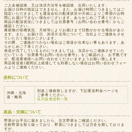
ご入金確認後、又は決済方法等を確認後、出荷いたします。
お届け日時の指定はできません。また、お届け時間につきましてはご
指定いただきましても運送会社の配達状況や天候によりご希望のお時
間にお届けできない場合がございます。あらかじめご了承ください。
商品の配送状況につきましては伝票番号（お問い合わせ番号）からご
確認ください。
農産物の収穫状況、天候等によりお届けまで日数がかかる場合があり
ます。また、お届け日、決済方法等について、当社よりご連絡をさせ
ていただく場合がございます。
その際、ご連絡がつかない場合はご発送が出来ない事もあります。あ
らかじめご了承ください。
発送が完了しているものにつきましては、当店からご連絡させていた
だいている「伝票番号(お問い合わせ番号)」をご確認の上、お手数です
が、配送業者様へお問い合わせくださいますようお願い致します。
商品発送後1週間以上経過しても到着しない場合はお問い合わせフォー
ムよりご連絡ください。
別途ご連絡致しますが、下記運送料金ページを
沖縄・北海
ご参考ください。
道・離島
佐川急便送料一覧
野菜がお手元に届きましたら、注文野菜をご確認ください。
生鮮野菜を取り扱っており、野菜につきましては万全を期しておりま
すが、