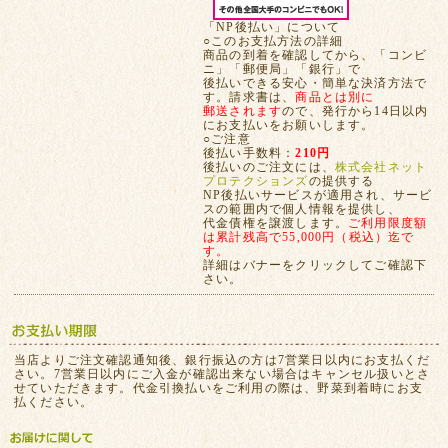
「NP後払い」について
○このお支払方法の詳細
商品の到着を確認してから、「コンビ
ニ」「郵便局」「銀行」で
後払いできる安心・簡単な決済方法で
す。請求書は、
商品とは別に
郵送されます
ので、発行から14日以内
にお支払いをお願いします。
○ご注意
後払い手数料：
210円
後払いのご注文には、
株式会社ネット
プロテクションズ
の提供する
NP後払いサービスが適用され、サービ
スの範囲内で個人情報を提供し、
代金債権を譲渡します。
ご利用限度額
は累計残高で55,000円（税込）迄で
す。
詳細はバナーをクリックしてご確認下
さい。
当店よりご注文確認通知後、銀行振込の方は7営業日以内にお支払くだ
さい。7営業日以内にご入金が確認出来ない場合はキャンセル扱いとさ
せていただきます。代金引換払いをご利用の際は、野菜到着時にお支
払ください。