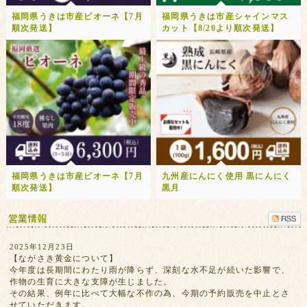
福岡県うきは市産ピオーネ【7月
福岡県うきは市産シャインマス
順次発送】
カット【8/20より順次発送】
福岡県うきは市産ピオーネ【7月
九州産にんにく使用 黒にんにく
順次発送】
黒月
2025年12月23日
【ながさき黄金について】
今年度は長期間にわたり雨が降らず、深刻な水不足が続いた影響で、
作物の生育に大きな支障が生じました。
その結果、例年に比べて大幅な不作の為、今期の予約販売を中止とさ
せていただきます。