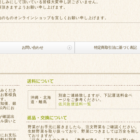
楽しみにして頂いている皆様大変申し訳ございません。
解頂きますようお願い申し上げます。
地のものオンラインショップを宜しくお願い申し上げます。
お問い合わせ
特定商取引法に基づく表記
込みくださ
はお客様負
別途ご連絡致しますが、下記運送料金ペ
沖縄・北海
ます。
ージをご参考ください。
道・離島
通知後、銀
佐川急便送料一覧
以内にお
が確認出
セル扱いと
。
野菜がお手元に届きましたら、注文野菜をご確認ください。
生鮮野菜を取り扱っており、野菜につきましては万全を期し
員にお支払
ておりますが、
数料が別途