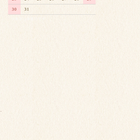
30
31
※赤字は休業日です