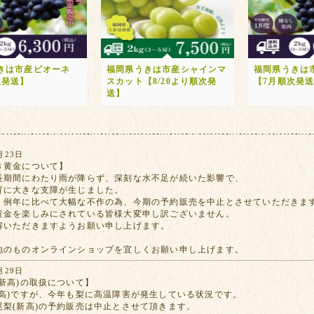
きは市産ピオーネ
福岡県うきは市産シャインマ
福岡県うきは
次発送】
スカット【8/20より順次発
【7月順次発
送】
月23日
き黄金について】
長期間にわたり雨が降らず、深刻な水不足が続いた影響で、
育に大きな支障が生じました。
、例年に比べて大幅な不作の為、今期の予約販売を中止とさせていただきま
黄金を楽しみにされている皆様大変申し訳ございません。
解いただきますようお願い申し上げます。
地のものオンラインショップを宜しくお願い申し上げます。
月29日
新高)の取扱について】
新高)ですが、今年も梨に高温障害が発生している状況です。
尾梨(新高)の予約販売は中止とさせて頂きます。