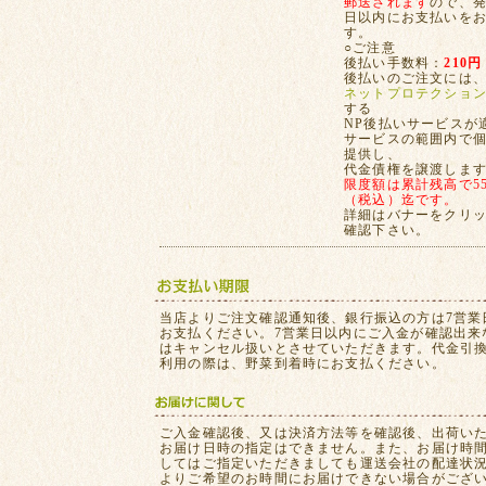
郵送されます
ので、発
日以内にお支払いを
す。
○ご注意
後払い手数料：
210円
後払いのご注文には
ネットプロテクショ
する
NP後払いサービスが
サービスの範囲内で
提供し、
代金債権を譲渡しま
限度額は累計残高で55,
（税込）迄です。
詳細はバナーをクリ
確認下さい。
当店よりご注文確認通知後、銀行振込の方は7営業
お支払ください。7営業日以内にご入金が確認出来
はキャンセル扱いとさせていただきます。代金引
利用の際は、野菜到着時にお支払ください。
ご入金確認後、又は決済方法等を確認後、出荷い
お届け日時の指定はできません。また、お届け時
してはご指定いただきましても運送会社の配達状
よりご希望のお時間にお届けできない場合がござ