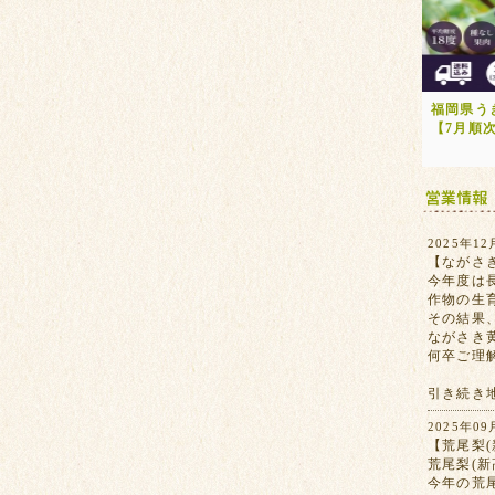
福岡県う
【7月順
2025年12
【ながさ
今年度は
作物の生
その結果
ながさき
何卒ご理
引き続き
2025年09
【荒尾梨(
荒尾梨(
今年の荒