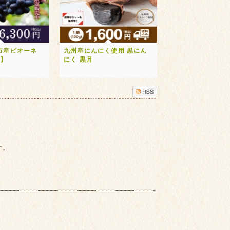
市産ピオーネ
九州産にんにく使用 黒にん
送】
にく 黒月
す。