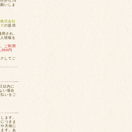
行から14
お願いしま
、
株式会社
ンズ
の提供
適用され、
個人情報を
す。
ご利用
000円
ックしてご
日以内に
ない場合
換払いをご
たします。
間につきま
況や天候に
います。あ