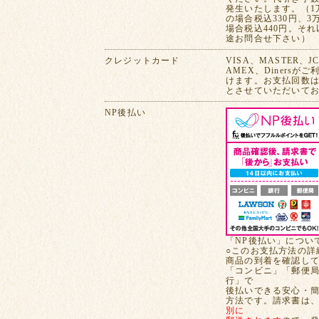
発生いたします。（1
の場合税込330円、3
場合税込440円。そ
途お問合せ下さい）
クレジットカード
VISA、MASTER、J
AMEX、Dinersが
けます。お支払回数は
とさせていただいて
NP後払い
「NP後払い」につい
○このお支払方法の詳
商品の到着を確認し
「コンビニ」「郵便
行」で
後払いできる安心・
方法です。請求書は
別に