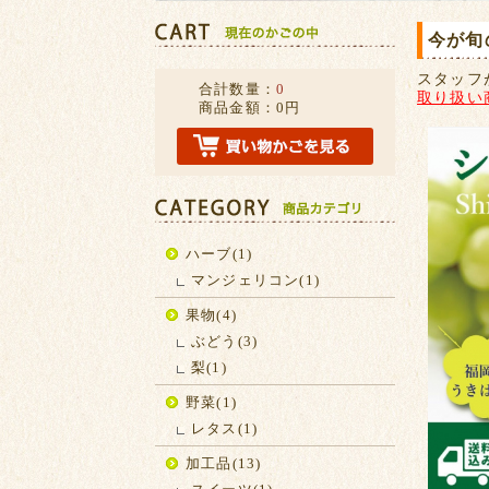
今が旬
スタッフ
合計数量：
0
取り扱い
商品金額：
0円
ハーブ(1)
マンジェリコン(1)
果物(4)
ぶどう(3)
梨(1)
野菜(1)
レタス(1)
加工品(13)