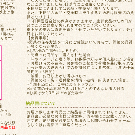
「注文したものと違う」「数量が違う」「不良品が届いた」
万円以下
などございましたら3日以内にご連絡ください。
万円以下の
不良品につきましては返品・交換が可能となります。
れ以上は別
また、不良品の返品・交換時に発生する返送料は販売店の負
担となります。
※3日間運送会社の保存がききますが、生鮮食品のため日が
経つごとに鮮度が失われますのでご了承ください。
CB、
※下記の場合は原則免責とさせていただいております。必ず
ご利用いただ
目をお通しください。
1回のみ
【免責事項】
おります。
○野菜の保存方法を十分にご確認頂いておらず、野菜の品質
が悪くなった場合。
○お客様のご都合によるもの。
・間違った商品をご購入された場合
・味やイメージと違う等、お客様の好みや個人差による場合
・お届け時の不在等、お客様のご都合で荷物を受け取られな
かった場合の運送会社での長期保存による劣化。（運送便保
管期間：3日間）
・破棄、お召し上がり済みのもの
・野菜の箱・袋・送付物を汚損・破損・紛失された場合。
○予期せぬ自己、災害によるトラブル
○出荷前の検品過程で見つけることのできない虫の付着
○お届けから3日以上過ぎた場合。
て
細
てから、
お届け致します商品には納品書は同梱されておりません。
局」「銀
納品書が必要なお客様は注文時、備考欄にご記載ください。
注文後、納品書が必要になる場合はお問い合わせフォーム、
簡単な決済
もしくはお電話でご連絡ください。
、
商品とは