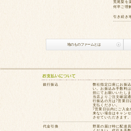
荒尾梨を
何卒ご理
引き続き
地のものファームとは
銀行振込
弊社指定口座にお振
い。お振込み手数料
担にてお願いいたし
当店よりご注文確認
行振込の方は7営業日
支払ください。
7営業日以内にご入金
来ない場合はキャン
させていただきます
代金引換
野菜の届け時に配達
ください。代引き手