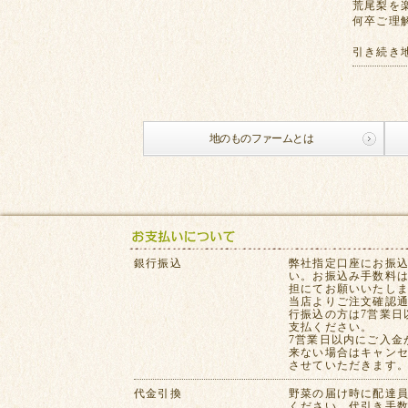
荒尾梨を
何卒ご理
引き続き
地のものファームとは
銀行振込
弊社指定口座にお振
い。お振込み手数料
担にてお願いいたし
当店よりご注文確認
行振込の方は7営業日
支払ください。
7営業日以内にご入金
来ない場合はキャン
させていただきます
代金引換
野菜の届け時に配達
ください。代引き手