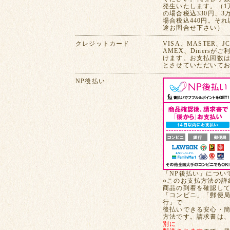
発生いたします。（1
の場合税込330円、3
場合税込440円。そ
途お問合せ下さい）
クレジットカード
VISA、MASTER、J
AMEX、Dinersが
けます。お支払回数は
とさせていただいて
NP後払い
「NP後払い」につい
○このお支払方法の詳
商品の到着を確認し
「コンビニ」「郵便
行」で
後払いできる安心・
方法です。請求書は
別に