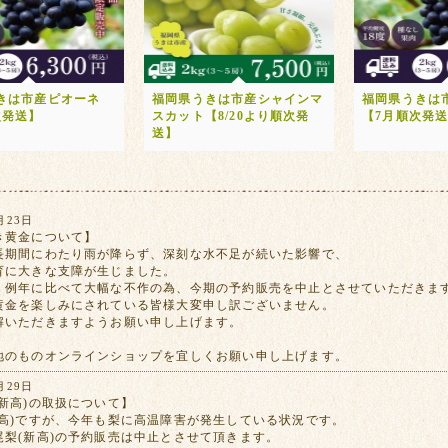
きは市産ピオーネ
福岡県うきは市産シャインマ
福岡県うきは
次発送】
スカット【8/20より順次発
【7月順次発
送】
月23日
き黄金について】
長期間にわたり雨が降らず、深刻な水不足が続いた影響で、
育に大きな支障が生じました。
、例年に比べて大幅な不作の為、今期の予約販売を中止とさせていただきま
黄金を楽しみにされている皆様大変申し訳ございません。
解いただきますようお願い申し上げます。
地のものオンラインショップを宜しくお願い申し上げます。
月29日
新高)の取扱について】
新高)ですが、今年も梨に高温障害が発生している状況です。
尾梨(新高)の予約販売は中止とさせて頂きます。