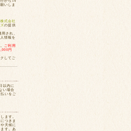
行から14
お願いしま
、
株式会社
ンズ
の提供
適用され、
個人情報を
す。
ご利用
000円
ックしてご
日以内に
ない場合
換払いをご
たします。
間につきま
況や天候に
います。あ