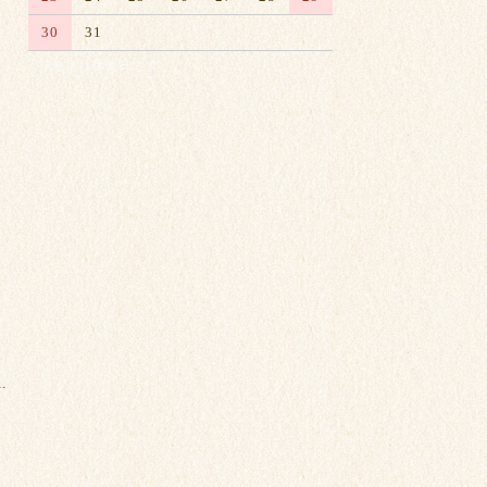
30
31
※赤字は休業日です