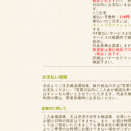
郵送されます
ので、発
日以内にお支払いを
す。
○ご注意
後払い手数料：
210円
後払いのご注文には
ネットプロテクショ
する
NP後払いサービスが
サービスの範囲内で
提供し、
代金債権を譲渡しま
限度額は累計残高で55,
（税込）迄です。
詳細はバナーをクリ
確認下さい。
当店よりご注文確認通知後、銀行振込の方は7営業
お支払ください。7営業日以内にご入金が確認出来
はキャンセル扱いとさせていただきます。代金引
利用の際は、野菜到着時にお支払ください。
ご入金確認後、又は決済方法等を確認後、出荷い
お届け日時の指定はできません。また、お届け時
してはご指定いただきましても運送会社の配達状
よりご希望のお時間にお届けできない場合がござ