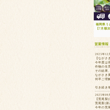
福岡県う
【7月順
2025年12
【ながさ
今年度は
作物の生
その結果
ながさき
何卒ご理
引き続き
2025年09
【荒尾梨(
荒尾梨(
今年の荒