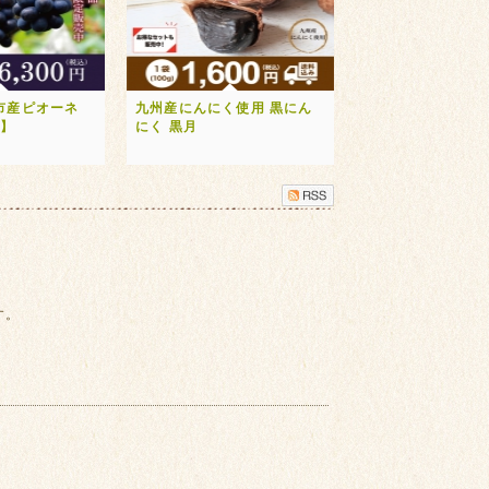
市産ピオーネ
九州産にんにく使用 黒にん
送】
にく 黒月
す。