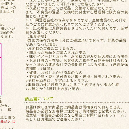
「注文したものと違う」「数量が違う」「不良品が届いた」
万円以下
などございましたら3日以内にご連絡ください。
万円以下の
不良品につきましては返品・交換が可能となります。
れ以上は別
また、不良品の返品・交換時に発生する返送料は販売店の負
担となります。
※3日間運送会社の保存がききますが、生鮮食品のため日が
経つごとに鮮度が失われますのでご了承ください。
CB、
※下記の場合は原則免責とさせていただいております。必ず
ご利用いただ
目をお通しください。
1回のみ
【免責事項】
おります。
○野菜の保存方法を十分にご確認頂いておらず、野菜の品質
が悪くなった場合。
○お客様のご都合によるもの。
・間違った商品をご購入された場合
・味やイメージと違う等、お客様の好みや個人差による場合
・お届け時の不在等、お客様のご都合で荷物を受け取られな
かった場合の運送会社での長期保存による劣化。（運送便保
管期間：3日間）
・破棄、お召し上がり済みのもの
・野菜の箱・袋・送付物を汚損・破損・紛失された場合。
○予期せぬ自己、災害によるトラブル
○出荷前の検品過程で見つけることのできない虫の付着
○お届けから3日以上過ぎた場合。
て
細
てから、
お届け致します商品には納品書は同梱されておりません。
局」「銀
納品書が必要なお客様は注文時、備考欄にご記載ください。
注文後、納品書が必要になる場合はお問い合わせフォーム、
簡単な決済
もしくはお電話でご連絡ください。
、
商品とは