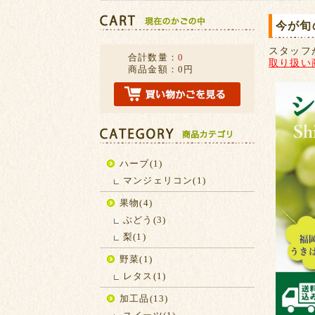
今が旬
スタッフ
合計数量：
0
取り扱い
商品金額：
0円
ハーブ(1)
マンジェリコン(1)
果物(4)
ぶどう(3)
梨(1)
野菜(1)
レタス(1)
加工品(13)