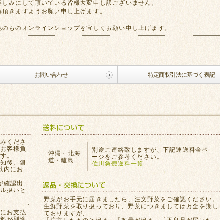
楽しみにして頂いている皆様大変申し訳ございません。
解頂きますようお願い申し上げます。
地のものオンラインショップを宜しくお願い申し上げます。
お問い合わせ
特定商取引法に基づく表記
込みくださ
はお客様負
別途ご連絡致しますが、下記運送料金ペ
沖縄・北海
ます。
ージをご参考ください。
道・離島
通知後、銀
佐川急便送料一覧
以内にお
が確認出
セル扱いと
。
野菜がお手元に届きましたら、注文野菜をご確認ください。
生鮮野菜を取り扱っており、野菜につきましては万全を期し
員にお支払
ておりますが、
数料が別途