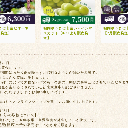
きは市産ピオーネ
福岡県うきは市産シャインマ
福岡県うきは
次発送】
スカット【8/20より順次発
【7月順次発
送】
月23日
き黄金について】
長期間にわたり雨が降らず、深刻な水不足が続いた影響で、
育に大きな支障が生じました。
、例年に比べて大幅な不作の為、今期の予約販売を中止とさせていただきま
黄金を楽しみにされている皆様大変申し訳ございません。
解いただきますようお願い申し上げます。
地のものオンラインショップを宜しくお願い申し上げます。
月29日
新高)の取扱について】
新高)ですが、今年も梨に高温障害が発生している状況です。
尾梨(新高)の予約販売は中止とさせて頂きます。