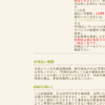
郵送されます
ので、発
日以内にお支払いを
す。
○ご注意
後払い手数料：
210円
後払いのご注文には
ネットプロテクショ
する
NP後払いサービスが
サービスの範囲内で
提供し、
代金債権を譲渡しま
限度額は累計残高で55,
（税込）迄です。
詳細はバナーをクリ
確認下さい。
当店よりご注文確認通知後、銀行振込の方は7営業
お支払ください。7営業日以内にご入金が確認出来
はキャンセル扱いとさせていただきます。代金引
利用の際は、野菜到着時にお支払ください。
ご入金確認後、又は決済方法等を確認後、出荷い
お届け日時の指定はできません。また、お届け時
してはご指定いただきましても運送会社の配達状
よりご希望のお時間にお届けできない場合がござ