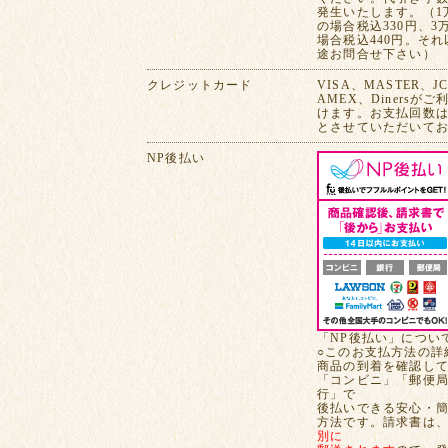
発生いたします。（1
の場合税込330円、3
場合税込440円。そ
途お問合せ下さい）
クレジットカード
VISA、MASTER、J
AMEX、Dinersが
けます。お支払回数は
とさせていただいて
NP後払い
「NP後払い」につい
○このお支払方法の詳
商品の到着を確認し
「コンビニ」「郵便
行」で
後払いできる安心・
方法です。請求書は
別に