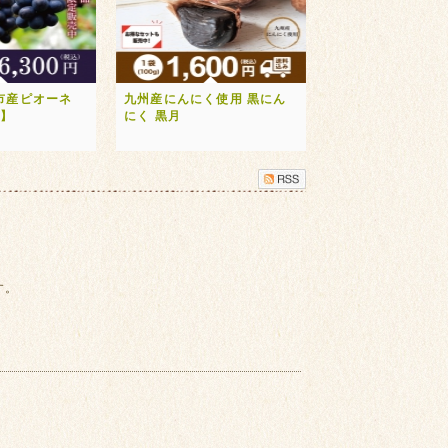
市産ピオーネ
九州産にんにく使用 黒にん
送】
にく 黒月
す。