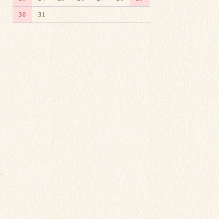
30
31
※赤字は休業日です