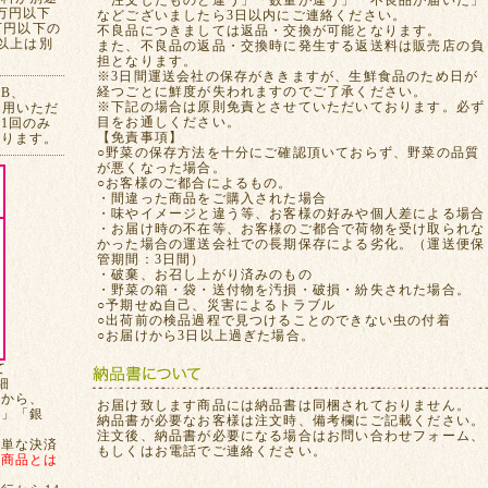
「注文したものと違う」「数量が違う」「不良品が届いた」
万円以下
などございましたら3日以内にご連絡ください。
万円以下の
不良品につきましては返品・交換が可能となります。
れ以上は別
また、不良品の返品・交換時に発生する返送料は販売店の負
担となります。
※3日間運送会社の保存がききますが、生鮮食品のため日が
経つごとに鮮度が失われますのでご了承ください。
CB、
※下記の場合は原則免責とさせていただいております。必ず
ご利用いただ
目をお通しください。
1回のみ
【免責事項】
おります。
○野菜の保存方法を十分にご確認頂いておらず、野菜の品質
が悪くなった場合。
○お客様のご都合によるもの。
・間違った商品をご購入された場合
・味やイメージと違う等、お客様の好みや個人差による場合
・お届け時の不在等、お客様のご都合で荷物を受け取られな
かった場合の運送会社での長期保存による劣化。（運送便保
管期間：3日間）
・破棄、お召し上がり済みのもの
・野菜の箱・袋・送付物を汚損・破損・紛失された場合。
○予期せぬ自己、災害によるトラブル
○出荷前の検品過程で見つけることのできない虫の付着
○お届けから3日以上過ぎた場合。
て
細
てから、
お届け致します商品には納品書は同梱されておりません。
局」「銀
納品書が必要なお客様は注文時、備考欄にご記載ください。
注文後、納品書が必要になる場合はお問い合わせフォーム、
簡単な決済
もしくはお電話でご連絡ください。
、
商品とは