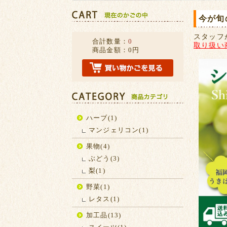
今が旬
スタッフ
合計数量：
0
取り扱い
商品金額：
0円
ハーブ(1)
マンジェリコン(1)
果物(4)
ぶどう(3)
梨(1)
野菜(1)
レタス(1)
加工品(13)