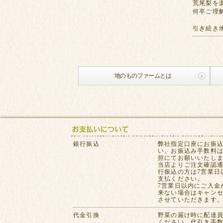
荒尾梨を
何卒ご理
引き続き
地のものファームとは
銀行振込
弊社指定口座にお振
い。お振込み手数料
担にてお願いいたし
当店よりご注文確認
行振込の方は7営業日
支払ください。
7営業日以内にご入金
来ない場合はキャン
させていただきます
代金引換
野菜の届け時に配達
ください。代引き手