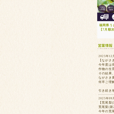
福岡県う
【7月順
2025年12
【ながさ
今年度は
作物の生
その結果
ながさき
何卒ご理
引き続き
2025年09
【荒尾梨(
荒尾梨(
今年の荒