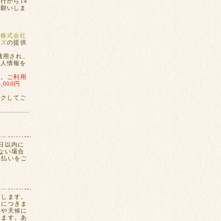
行から14
お願いしま
、
株式会社
ンズ
の提供
適用され、
個人情報を
す。
ご利用
000円
ックしてご
日以内に
ない場合
換払いをご
たします。
間につきま
況や天候に
います。あ