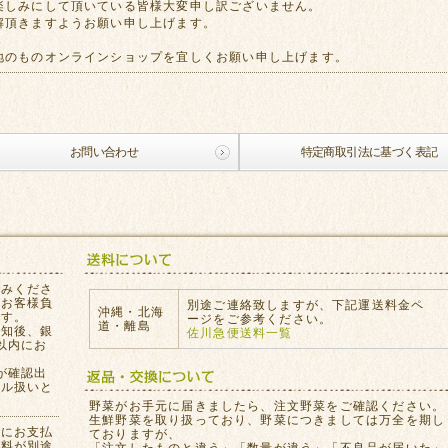
楽しみにして頂いている皆様大変申し訳ございません。
解頂きますようお願い申し上げます。
地のものオンラインショップを宜しくお願い申し上げます。
お問い合わせ
特定商取引法に基づく表記
込みくださ
はお客様負
別途ご連絡致しますが、下記運送料金ペ
沖縄・北海
ます。
ージをご参考ください。
道・離島
通知後、銀
佐川急便送料一覧
以内にお
が確認出
セル扱いと
。
野菜がお手元に届きましたら、注文野菜をご確認ください。
生鮮野菜を取り扱っており、野菜につきましては万全を期し
員にお支払
ておりますが、
数料が別途