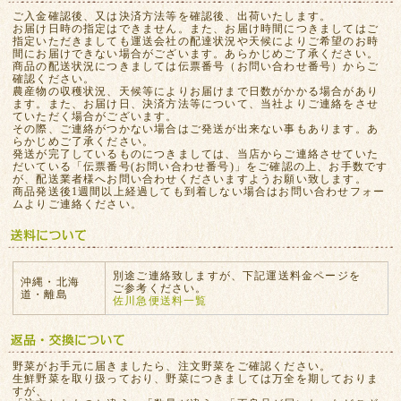
ご入金確認後、又は決済方法等を確認後、出荷いたします。
お届け日時の指定はできません。また、お届け時間につきましてはご
指定いただきましても運送会社の配達状況や天候によりご希望のお時
間にお届けできない場合がございます。あらかじめご了承ください。
商品の配送状況につきましては伝票番号（お問い合わせ番号）からご
確認ください。
農産物の収穫状況、天候等によりお届けまで日数がかかる場合があり
ます。また、お届け日、決済方法等について、当社よりご連絡をさせ
ていただく場合がございます。
その際、ご連絡がつかない場合はご発送が出来ない事もあります。あ
らかじめご了承ください。
発送が完了しているものにつきましては、当店からご連絡させていた
だいている「伝票番号(お問い合わせ番号)」をご確認の上、お手数です
が、配送業者様へお問い合わせくださいますようお願い致します。
商品発送後1週間以上経過しても到着しない場合はお問い合わせフォー
ムよりご連絡ください。
別途ご連絡致しますが、下記運送料金ページを
沖縄・北海
ご参考ください。
道・離島
佐川急便送料一覧
野菜がお手元に届きましたら、注文野菜をご確認ください。
生鮮野菜を取り扱っており、野菜につきましては万全を期しておりま
すが、