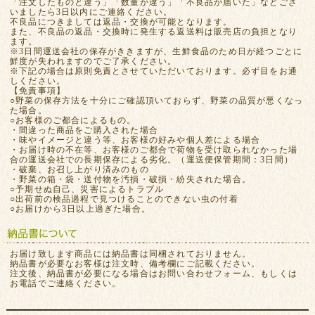
「注文したものと違う」「数量が違う」「不良品が届いた」などござ
いましたら3日以内にご連絡ください。
不良品につきましては返品・交換が可能となります。
また、不良品の返品・交換時に発生する返送料は販売店の負担となり
ます。
※3日間運送会社の保存がききますが、生鮮食品のため日が経つごとに
鮮度が失われますのでご了承ください。
※下記の場合は原則免責とさせていただいております。必ず目をお通
しください。
【免責事項】
○野菜の保存方法を十分にご確認頂いておらず、野菜の品質が悪くなっ
た場合。
○お客様のご都合によるもの。
・間違った商品をご購入された場合
・味やイメージと違う等、お客様の好みや個人差による場合
・お届け時の不在等、お客様のご都合で荷物を受け取られなかった場
合の運送会社での長期保存による劣化。（運送便保管期間：3日間）
・破棄、お召し上がり済みのもの
・野菜の箱・袋・送付物を汚損・破損・紛失された場合。
○予期せぬ自己、災害によるトラブル
○出荷前の検品過程で見つけることのできない虫の付着
○お届けから3日以上過ぎた場合。
お届け致します商品には納品書は同梱されておりません。
納品書が必要なお客様は注文時、備考欄にご記載ください。
注文後、納品書が必要になる場合はお問い合わせフォーム、もしくは
お電話でご連絡ください。