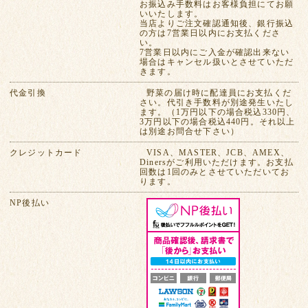
お振込み手数料はお客様負担にてお願
いいたします。
当店よりご注文確認通知後、銀行振込
の方は7営業日以内にお支払くださ
い。
7営業日以内にご入金が確認出来ない
場合はキャンセル扱いとさせていただ
きます。
代金引換
野菜の届け時に配達員にお支払くだ
さい。代引き手数料が別途発生いたし
ます。（1万円以下の場合税込330円、
3万円以下の場合税込440円。それ以上
は別途お問合せ下さい）
クレジットカード
VISA、MASTER、JCB、AMEX、
Dinersがご利用いただけます。お支払
回数は1回のみとさせていただいてお
ります。
NP後払い