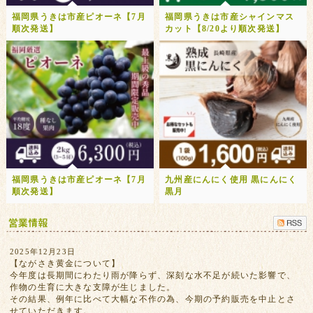
福岡県うきは市産ピオーネ【7月
福岡県うきは市産シャインマス
順次発送】
カット【8/20より順次発送】
福岡県うきは市産ピオーネ【7月
九州産にんにく使用 黒にんにく
順次発送】
黒月
2025年12月23日
【ながさき黄金について】
今年度は長期間にわたり雨が降らず、深刻な水不足が続いた影響で、
作物の生育に大きな支障が生じました。
その結果、例年に比べて大幅な不作の為、今期の予約販売を中止とさ
せていただきます。