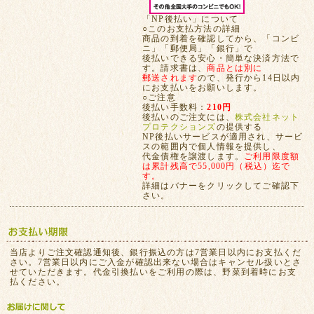
「NP後払い」について
○このお支払方法の詳細
商品の到着を確認してから、「コンビ
ニ」「郵便局」「銀行」で
後払いできる安心・簡単な決済方法で
す。請求書は、
商品とは別に
郵送されます
ので、発行から14日以内
にお支払いをお願いします。
○ご注意
後払い手数料：
210円
後払いのご注文には、
株式会社ネット
プロテクションズ
の提供する
NP後払いサービスが適用され、サービ
スの範囲内で個人情報を提供し、
代金債権を譲渡します。
ご利用限度額
は累計残高で55,000円（税込）迄で
す。
詳細はバナーをクリックしてご確認下
さい。
当店よりご注文確認通知後、銀行振込の方は7営業日以内にお支払くだ
さい。7営業日以内にご入金が確認出来ない場合はキャンセル扱いとさ
せていただきます。代金引換払いをご利用の際は、野菜到着時にお支
払ください。