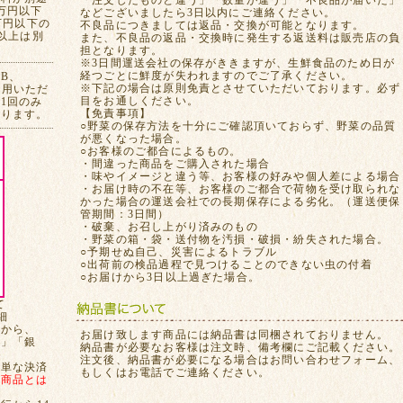
「注文したものと違う」「数量が違う」「不良品が届いた」
万円以下
などございましたら3日以内にご連絡ください。
万円以下の
不良品につきましては返品・交換が可能となります。
れ以上は別
また、不良品の返品・交換時に発生する返送料は販売店の負
担となります。
※3日間運送会社の保存がききますが、生鮮食品のため日が
経つごとに鮮度が失われますのでご了承ください。
CB、
※下記の場合は原則免責とさせていただいております。必ず
ご利用いただ
目をお通しください。
1回のみ
【免責事項】
おります。
○野菜の保存方法を十分にご確認頂いておらず、野菜の品質
が悪くなった場合。
○お客様のご都合によるもの。
・間違った商品をご購入された場合
・味やイメージと違う等、お客様の好みや個人差による場合
・お届け時の不在等、お客様のご都合で荷物を受け取られな
かった場合の運送会社での長期保存による劣化。（運送便保
管期間：3日間）
・破棄、お召し上がり済みのもの
・野菜の箱・袋・送付物を汚損・破損・紛失された場合。
○予期せぬ自己、災害によるトラブル
○出荷前の検品過程で見つけることのできない虫の付着
○お届けから3日以上過ぎた場合。
て
細
てから、
お届け致します商品には納品書は同梱されておりません。
局」「銀
納品書が必要なお客様は注文時、備考欄にご記載ください。
注文後、納品書が必要になる場合はお問い合わせフォーム、
簡単な決済
もしくはお電話でご連絡ください。
、
商品とは