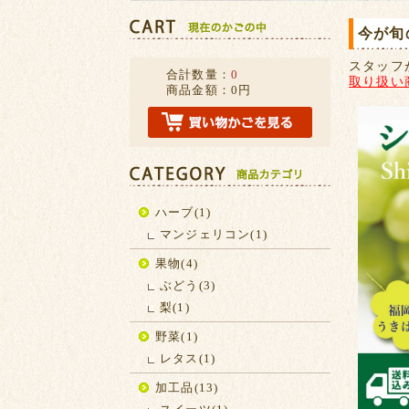
今が旬
スタッフ
合計数量：
0
取り扱い
商品金額：
0円
ハーブ(1)
マンジェリコン(1)
果物(4)
ぶどう(3)
梨(1)
野菜(1)
レタス(1)
加工品(13)