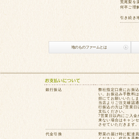
荒尾梨を
何卒ご理
引き続き
地のものファームとは
銀行振込
弊社指定口座にお振
い。お振込み手数料
担にてお願いいたし
当店よりご注文確認
行振込の方は7営業日
支払ください。
7営業日以内にご入金
来ない場合はキャン
させていただきます
代金引換
野菜の届け時に配達
ください。代引き手