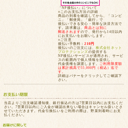
「NP後払い」について
○このお支払方法の詳細
商品の到着を確認してから、「コンビ
ニ」「郵便局」「銀行」で
後払いできる安心・簡単な決済方法で
す。請求書は、
商品とは別に
郵送されます
ので、発行から14日以内
にお支払いをお願いします。
○ご注意
後払い手数料：
210円
後払いのご注文には、
株式会社ネット
プロテクションズ
の提供する
NP後払いサービスが適用され、サービ
スの範囲内で個人情報を提供し、
代金債権を譲渡します。
ご利用限度額
は累計残高で55,000円（税込）迄で
す。
詳細はバナーをクリックしてご確認下
さい。
当店よりご注文確認通知後、銀行振込の方は7営業日以内にお支払くだ
さい。7営業日以内にご入金が確認出来ない場合はキャンセル扱いとさ
せていただきます。代金引換払いをご利用の際は、野菜到着時にお支
払ください。