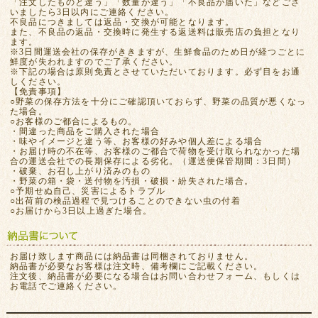
「注文したものと違う」「数量が違う」「不良品が届いた」などござ
いましたら3日以内にご連絡ください。
不良品につきましては返品・交換が可能となります。
また、不良品の返品・交換時に発生する返送料は販売店の負担となり
ます。
※3日間運送会社の保存がききますが、生鮮食品のため日が経つごとに
鮮度が失われますのでご了承ください。
※下記の場合は原則免責とさせていただいております。必ず目をお通
しください。
【免責事項】
○野菜の保存方法を十分にご確認頂いておらず、野菜の品質が悪くなっ
た場合。
○お客様のご都合によるもの。
・間違った商品をご購入された場合
・味やイメージと違う等、お客様の好みや個人差による場合
・お届け時の不在等、お客様のご都合で荷物を受け取られなかった場
合の運送会社での長期保存による劣化。（運送便保管期間：3日間）
・破棄、お召し上がり済みのもの
・野菜の箱・袋・送付物を汚損・破損・紛失された場合。
○予期せぬ自己、災害によるトラブル
○出荷前の検品過程で見つけることのできない虫の付着
○お届けから3日以上過ぎた場合。
お届け致します商品には納品書は同梱されておりません。
納品書が必要なお客様は注文時、備考欄にご記載ください。
注文後、納品書が必要になる場合はお問い合わせフォーム、もしくは
お電話でご連絡ください。