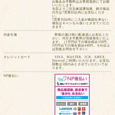
お振込み手数料はお客様負担にてお願
いいたします。
当店よりご注文確認通知後、銀行振込
の方は7営業日以内にお支払くださ
い。
7営業日以内にご入金が確認出来ない
場合はキャンセル扱いとさせていただ
きます。
代金引換
野菜の届け時に配達員にお支払くだ
さい。代引き手数料が別途発生いたし
ます。（1万円以下の場合税込330円、
3万円以下の場合税込440円。それ以上
は別途お問合せ下さい）
クレジットカード
VISA、MASTER、JCB、AMEX、
Dinersがご利用いただけます。お支払
回数は1回のみとさせていただいてお
ります。
NP後払い