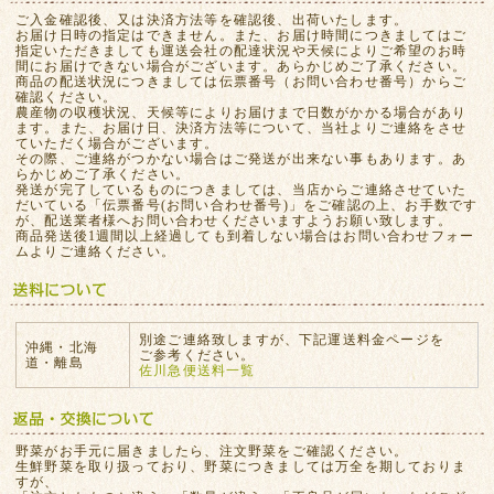
ご入金確認後、又は決済方法等を確認後、出荷いたします。
お届け日時の指定はできません。また、お届け時間につきましてはご
指定いただきましても運送会社の配達状況や天候によりご希望のお時
間にお届けできない場合がございます。あらかじめご了承ください。
商品の配送状況につきましては伝票番号（お問い合わせ番号）からご
確認ください。
農産物の収穫状況、天候等によりお届けまで日数がかかる場合があり
ます。また、お届け日、決済方法等について、当社よりご連絡をさせ
ていただく場合がございます。
その際、ご連絡がつかない場合はご発送が出来ない事もあります。あ
らかじめご了承ください。
発送が完了しているものにつきましては、当店からご連絡させていた
だいている「伝票番号(お問い合わせ番号)」をご確認の上、お手数です
が、配送業者様へお問い合わせくださいますようお願い致します。
商品発送後1週間以上経過しても到着しない場合はお問い合わせフォー
ムよりご連絡ください。
別途ご連絡致しますが、下記運送料金ページを
沖縄・北海
ご参考ください。
道・離島
佐川急便送料一覧
野菜がお手元に届きましたら、注文野菜をご確認ください。
生鮮野菜を取り扱っており、野菜につきましては万全を期しておりま
すが、