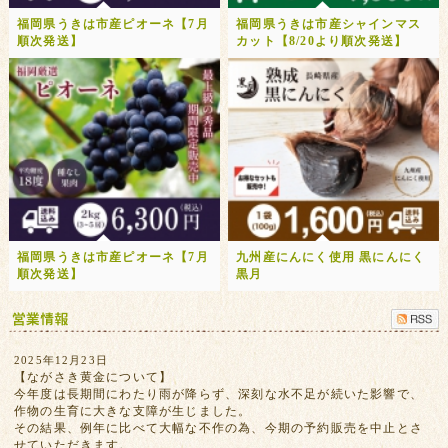
福岡県うきは市産ピオーネ【7月
福岡県うきは市産シャインマス
順次発送】
カット【8/20より順次発送】
福岡県うきは市産ピオーネ【7月
九州産にんにく使用 黒にんにく
順次発送】
黒月
2025年12月23日
【ながさき黄金について】
今年度は長期間にわたり雨が降らず、深刻な水不足が続いた影響で、
作物の生育に大きな支障が生じました。
その結果、例年に比べて大幅な不作の為、今期の予約販売を中止とさ
せていただきます。