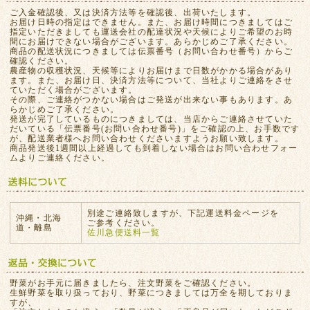
ご入金確認後、又は決済方法等を確認後、出荷いたします。
お届け日時の指定はできません。また、お届け時間につきましてはご
指定いただきましても運送会社の配達状況や天候によりご希望のお時
間にお届けできない場合がございます。あらかじめご了承ください。
商品の配送状況につきましては伝票番号（お問い合わせ番号）からご
確認ください。
農産物の収穫状況、天候等によりお届けまで日数がかかる場合があり
ます。また、お届け日、決済方法等について、当社よりご連絡をさせ
ていただく場合がございます。
その際、ご連絡がつかない場合はご発送が出来ない事もあります。あ
らかじめご了承ください。
発送が完了しているものにつきましては、当店からご連絡させていた
だいている「伝票番号(お問い合わせ番号)」をご確認の上、お手数です
が、配送業者様へお問い合わせくださいますようお願い致します。
商品発送後1週間以上経過しても到着しない場合はお問い合わせフォー
ムよりご連絡ください。
別途ご連絡致しますが、下記運送料金ページを
沖縄・北海
ご参考ください。
道・離島
佐川急便送料一覧
野菜がお手元に届きましたら、注文野菜をご確認ください。
生鮮野菜を取り扱っており、野菜につきましては万全を期しておりま
すが、