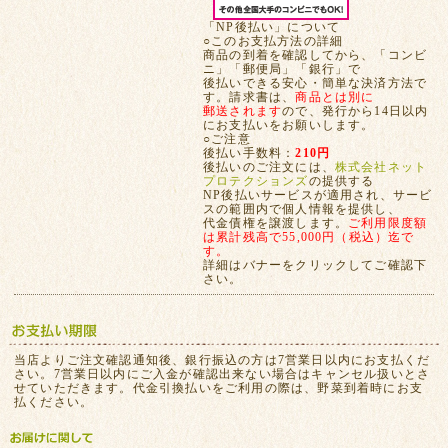
「NP後払い」について
○このお支払方法の詳細
商品の到着を確認してから、「コンビ
ニ」「郵便局」「銀行」で
後払いできる安心・簡単な決済方法で
す。請求書は、
商品とは別に
郵送されます
ので、発行から14日以内
にお支払いをお願いします。
○ご注意
後払い手数料：
210円
後払いのご注文には、
株式会社ネット
プロテクションズ
の提供する
NP後払いサービスが適用され、サービ
スの範囲内で個人情報を提供し、
代金債権を譲渡します。
ご利用限度額
は累計残高で55,000円（税込）迄で
す。
詳細はバナーをクリックしてご確認下
さい。
当店よりご注文確認通知後、銀行振込の方は7営業日以内にお支払くだ
さい。7営業日以内にご入金が確認出来ない場合はキャンセル扱いとさ
せていただきます。代金引換払いをご利用の際は、野菜到着時にお支
払ください。