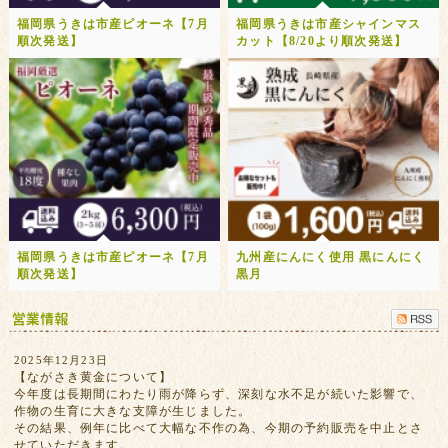
福岡県うきは市産ピオーネ【7月
福岡県うきは市産シャインマス
順次発送】
カット【8/20より順次発送】
福岡県うきは市産ピオーネ【7月
九州産にんにく使用 黒にんにく
順次発送】
黒月
2025年12月23日
【ながさき黄金について】
今年度は長期間にわたり雨が降らず、深刻な水不足が続いた影響で、
作物の生育に大きな支障が生じました。
その結果、例年に比べて大幅な不作の為、今期の予約販売を中止とさ
せていただきます。