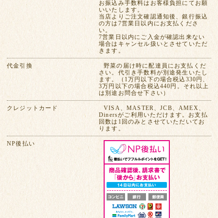
お振込み手数料はお客様負担にてお願
いいたします。
当店よりご注文確認通知後、銀行振込
の方は7営業日以内にお支払くださ
い。
7営業日以内にご入金が確認出来ない
場合はキャンセル扱いとさせていただ
きます。
代金引換
野菜の届け時に配達員にお支払くだ
さい。代引き手数料が別途発生いたし
ます。（1万円以下の場合税込330円、
3万円以下の場合税込440円。それ以上
は別途お問合せ下さい）
クレジットカード
VISA、MASTER、JCB、AMEX、
Dinersがご利用いただけます。お支払
回数は1回のみとさせていただいてお
ります。
NP後払い