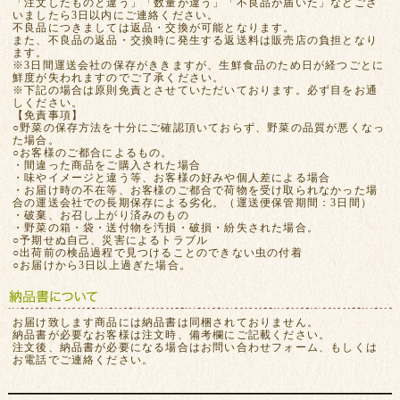
「注文したものと違う」「数量が違う」「不良品が届いた」などござ
いましたら3日以内にご連絡ください。
不良品につきましては返品・交換が可能となります。
また、不良品の返品・交換時に発生する返送料は販売店の負担となり
ます。
※3日間運送会社の保存がききますが、生鮮食品のため日が経つごとに
鮮度が失われますのでご了承ください。
※下記の場合は原則免責とさせていただいております。必ず目をお通
しください。
【免責事項】
○野菜の保存方法を十分にご確認頂いておらず、野菜の品質が悪くなっ
た場合。
○お客様のご都合によるもの。
・間違った商品をご購入された場合
・味やイメージと違う等、お客様の好みや個人差による場合
・お届け時の不在等、お客様のご都合で荷物を受け取られなかった場
合の運送会社での長期保存による劣化。（運送便保管期間：3日間）
・破棄、お召し上がり済みのもの
・野菜の箱・袋・送付物を汚損・破損・紛失された場合。
○予期せぬ自己、災害によるトラブル
○出荷前の検品過程で見つけることのできない虫の付着
○お届けから3日以上過ぎた場合。
お届け致します商品には納品書は同梱されておりません。
納品書が必要なお客様は注文時、備考欄にご記載ください。
注文後、納品書が必要になる場合はお問い合わせフォーム、もしくは
お電話でご連絡ください。