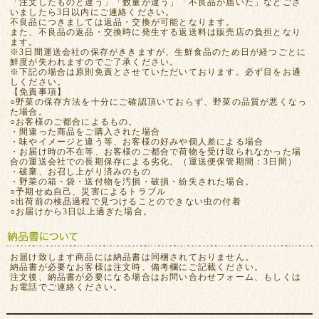
「注文したものと違う」「数量が違う」「不良品が届いた」などござ
いましたら3日以内にご連絡ください。
不良品につきましては返品・交換が可能となります。
また、不良品の返品・交換時に発生する返送料は販売店の負担となり
ます。
※3日間運送会社の保存がききますが、生鮮食品のため日が経つごとに
鮮度が失われますのでご了承ください。
※下記の場合は原則免責とさせていただいております。必ず目をお通
しください。
【免責事項】
○野菜の保存方法を十分にご確認頂いておらず、野菜の品質が悪くなっ
た場合。
○お客様のご都合によるもの。
・間違った商品をご購入された場合
・味やイメージと違う等、お客様の好みや個人差による場合
・お届け時の不在等、お客様のご都合で荷物を受け取られなかった場
合の運送会社での長期保存による劣化。（運送便保管期間：3日間）
・破棄、お召し上がり済みのもの
・野菜の箱・袋・送付物を汚損・破損・紛失された場合。
○予期せぬ自己、災害によるトラブル
○出荷前の検品過程で見つけることのできない虫の付着
○お届けから3日以上過ぎた場合。
お届け致します商品には納品書は同梱されておりません。
納品書が必要なお客様は注文時、備考欄にご記載ください。
注文後、納品書が必要になる場合はお問い合わせフォーム、もしくは
お電話でご連絡ください。