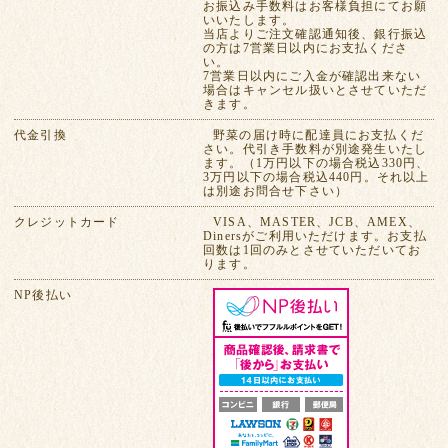
お振込み手数料はお客様負担にてお願
いいたします。
当店よりご注文確認通知後、銀行振込
の方は7営業日以内にお支払くださ
い。
7営業日以内にご入金が確認出来ない
場合はキャンセル扱いとさせていただ
きます。
代金引換
野菜の届け時に配達員にお支払くだ
さい。代引き手数料が別途発生いたし
ます。（1万円以下の場合税込330円、
3万円以下の場合税込440円。それ以上
は別途お問合せ下さい）
クレジットカード
VISA、MASTER、JCB、AMEX、
Dinersがご利用いただけます。お支払
回数は1回のみとさせていただいてお
ります。
NP後払い