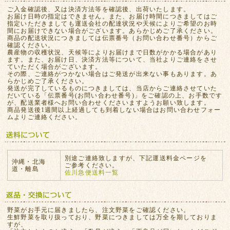
ご入金確認後、又は決済方法等を確認後、出荷いたします。
お届け日時の指定はできません。また、お届け時間につきましてはご
指定いただきましても運送会社の配達状況や天候によりご希望のお時
間にお届けできない場合がございます。あらかじめご了承ください。
商品の配送状況につきましては伝票番号（お問い合わせ番号）からご
確認ください。
農産物の収穫状況、天候等によりお届けまで日数がかかる場合があり
ます。また、お届け日、決済方法等について、当社よりご連絡をさせ
ていただく場合がございます。
その際、ご連絡がつかない場合はご発送が出来ない事もあります。あ
らかじめご了承ください。
発送が完了しているものにつきましては、当店からご連絡させていた
だいている「伝票番号(お問い合わせ番号)」をご確認の上、お手数です
が、配送業者様へお問い合わせくださいますようお願い致します。
商品発送後1週間以上経過しても到着しない場合はお問い合わせフォー
ムよりご連絡ください。
別途ご連絡致しますが、下記運送料金ページを
沖縄・北海
ご参考ください。
道・離島
佐川急便送料一覧
野菜がお手元に届きましたら、注文野菜をご確認ください。
生鮮野菜を取り扱っており、野菜につきましては万全を期しておりま
すが、