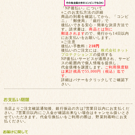
「NP後払い」について
○このお支払方法の詳細
商品の到着を確認してから、「コンビ
ニ」「郵便局」「銀行」で
後払いできる安心・簡単な決済方法で
す。請求書は、
商品とは別に
郵送されます
ので、発行から14日以内
にお支払いをお願いします。
○ご注意
後払い手数料：
210円
後払いのご注文には、
株式会社ネット
プロテクションズ
の提供する
NP後払いサービスが適用され、サービ
スの範囲内で個人情報を提供し、
代金債権を譲渡します。
ご利用限度額
は累計残高で55,000円（税込）迄で
す。
詳細はバナーをクリックしてご確認下
さい。
当店よりご注文確認通知後、銀行振込の方は7営業日以内にお支払くだ
さい。7営業日以内にご入金が確認出来ない場合はキャンセル扱いとさ
せていただきます。代金引換払いをご利用の際は、野菜到着時にお支
払ください。