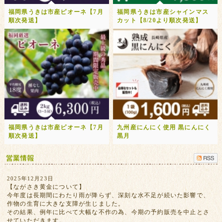
福岡県うきは市産ピオーネ【7月
福岡県うきは市産シャインマス
順次発送】
カット【8/20より順次発送】
福岡県うきは市産ピオーネ【7月
九州産にんにく使用 黒にんにく
順次発送】
黒月
2025年12月23日
【ながさき黄金について】
今年度は長期間にわたり雨が降らず、深刻な水不足が続いた影響で、
作物の生育に大きな支障が生じました。
その結果、例年に比べて大幅な不作の為、今期の予約販売を中止とさ
せていただきます。