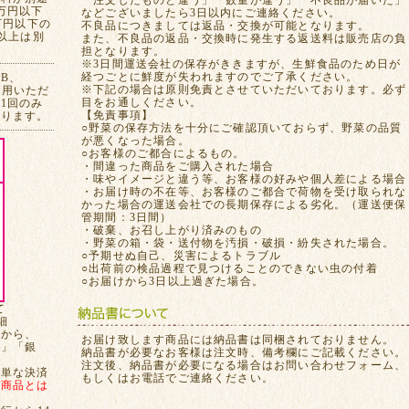
「注文したものと違う」「数量が違う」「不良品が届いた」
万円以下
などございましたら3日以内にご連絡ください。
万円以下の
不良品につきましては返品・交換が可能となります。
れ以上は別
また、不良品の返品・交換時に発生する返送料は販売店の負
担となります。
※3日間運送会社の保存がききますが、生鮮食品のため日が
経つごとに鮮度が失われますのでご了承ください。
CB、
※下記の場合は原則免責とさせていただいております。必ず
ご利用いただ
目をお通しください。
1回のみ
【免責事項】
おります。
○野菜の保存方法を十分にご確認頂いておらず、野菜の品質
が悪くなった場合。
○お客様のご都合によるもの。
・間違った商品をご購入された場合
・味やイメージと違う等、お客様の好みや個人差による場合
・お届け時の不在等、お客様のご都合で荷物を受け取られな
かった場合の運送会社での長期保存による劣化。（運送便保
管期間：3日間）
・破棄、お召し上がり済みのもの
・野菜の箱・袋・送付物を汚損・破損・紛失された場合。
○予期せぬ自己、災害によるトラブル
○出荷前の検品過程で見つけることのできない虫の付着
○お届けから3日以上過ぎた場合。
て
細
てから、
お届け致します商品には納品書は同梱されておりません。
局」「銀
納品書が必要なお客様は注文時、備考欄にご記載ください。
注文後、納品書が必要になる場合はお問い合わせフォーム、
簡単な決済
もしくはお電話でご連絡ください。
、
商品とは