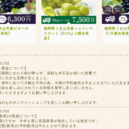
きは市産ピオーネ
福岡県うきは市産シャインマ
福岡県うきは
次発送】
スカット【8/20より順次発
【7月順次発
送】
月23日
き黄金について】
長期間にわたり雨が降らず、深刻な水不足が続いた影響で、
育に大きな支障が生じました。
、例年に比べて大幅な不作の為、今期の予約販売を中止とさせていただきま
黄金を楽しみにされている皆様大変申し訳ございません。
解いただきますようお願い申し上げます。
地のものオンラインショップを宜しくお願い申し上げます。
月29日
新高)の取扱について】
新高)ですが、今年も梨に高温障害が発生している状況です。
尾梨(新高)の予約販売は中止とさせて頂きます。