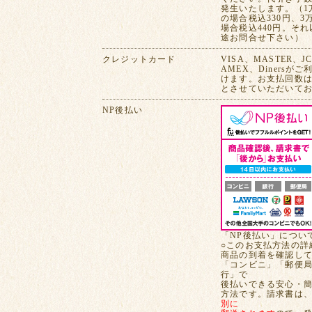
発生いたします。（1
の場合税込330円、3
場合税込440円。そ
途お問合せ下さい）
クレジットカード
VISA、MASTER、J
AMEX、Dinersが
けます。お支払回数は
とさせていただいて
NP後払い
「NP後払い」につい
○このお支払方法の詳
商品の到着を確認し
「コンビニ」「郵便
行」で
後払いできる安心・
方法です。請求書は
別に