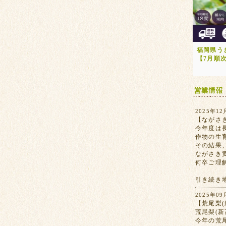
福岡県う
【7月順
2025年12
【ながさ
今年度は
作物の生
その結果
ながさき
何卒ご理
引き続き
2025年09
【荒尾梨(
荒尾梨(
今年の荒