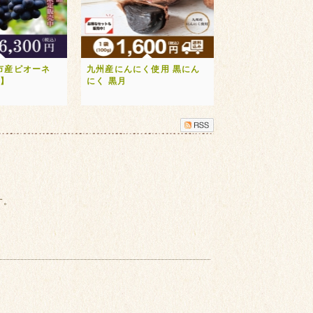
市産ピオーネ
九州産にんにく使用 黒にん
送】
にく 黒月
す。