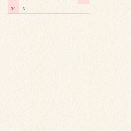
30
31
※赤字は休業日です