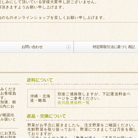
楽しみにして頂いている皆様大変申し訳ございません。
解頂きますようお願い申し上げます。
地のものオンラインショップを宜しくお願い申し上げます。
お問い合わせ
特定商取引法に基づく表記
込みくださ
はお客様負
別途ご連絡致しますが、下記運送料金ペ
沖縄・北海
ます。
ージをご参考ください。
道・離島
通知後、銀
佐川急便送料一覧
以内にお
が確認出
セル扱いと
。
野菜がお手元に届きましたら、注文野菜をご確認ください。
生鮮野菜を取り扱っており、野菜につきましては万全を期し
員にお支払
ておりますが、
数料が別途