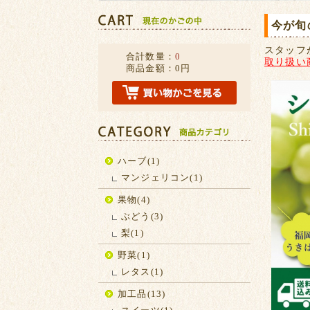
今が旬
スタッフ
合計数量：
0
取り扱い
商品金額：
0円
ハーブ(1)
マンジェリコン(1)
果物(4)
ぶどう(3)
梨(1)
野菜(1)
レタス(1)
加工品(13)