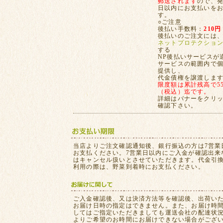
郵送されます
ので、発
日以内にお支払いを
す。
○ご注意
後払い手数料：
210円
後払いのご注文には
ネットプロテクショ
する
NP後払いサービスが
サービスの範囲内で
提供し、
代金債権を譲渡しま
限度額は累計残高で55,
（税込）迄です。
詳細はバナーをクリ
確認下さい。
当店よりご注文確認通知後、銀行振込の方は7営業
お支払ください。7営業日以内にご入金が確認出来
はキャンセル扱いとさせていただきます。代金引
利用の際は、野菜到着時にお支払ください。
ご入金確認後、又は決済方法等を確認後、出荷い
お届け日時の指定はできません。また、お届け時
してはご指定いただきましても運送会社の配達状
よりご希望のお時間にお届けできない場合がござ