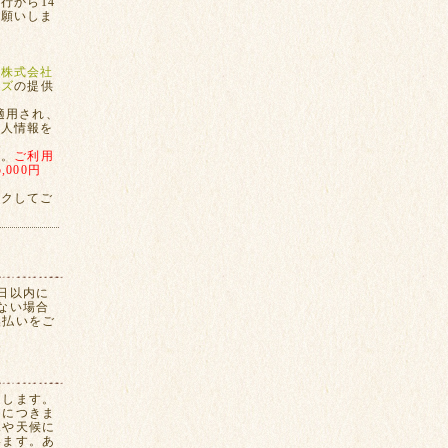
行から14
お願いしま
、
株式会社
ンズ
の提供
適用され、
個人情報を
す。
ご利用
000円
ックしてご
日以内に
ない場合
換払いをご
たします。
間につきま
況や天候に
います。あ