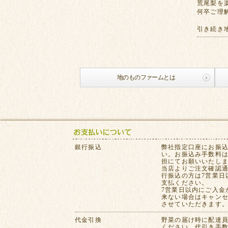
荒尾梨を
何卒ご理
引き続き
地のものファームとは
銀行振込
弊社指定口座にお振
い。お振込み手数料
担にてお願いいたし
当店よりご注文確認
行振込の方は7営業日
支払ください。
7営業日以内にご入金
来ない場合はキャン
させていただきます
代金引換
野菜の届け時に配達
ください。代引き手