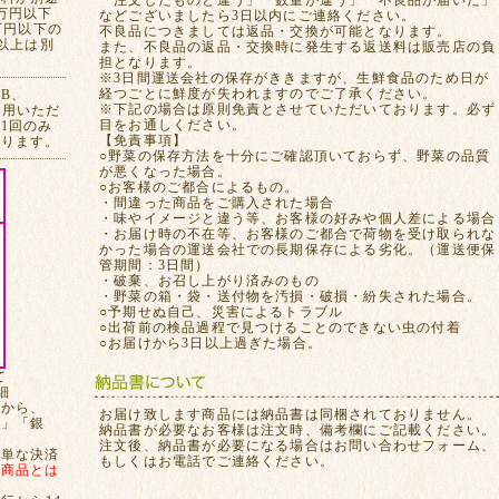
「注文したものと違う」「数量が違う」「不良品が届いた」
万円以下
などございましたら3日以内にご連絡ください。
万円以下の
不良品につきましては返品・交換が可能となります。
れ以上は別
また、不良品の返品・交換時に発生する返送料は販売店の負
担となります。
※3日間運送会社の保存がききますが、生鮮食品のため日が
経つごとに鮮度が失われますのでご了承ください。
CB、
※下記の場合は原則免責とさせていただいております。必ず
ご利用いただ
目をお通しください。
1回のみ
【免責事項】
おります。
○野菜の保存方法を十分にご確認頂いておらず、野菜の品質
が悪くなった場合。
○お客様のご都合によるもの。
・間違った商品をご購入された場合
・味やイメージと違う等、お客様の好みや個人差による場合
・お届け時の不在等、お客様のご都合で荷物を受け取られな
かった場合の運送会社での長期保存による劣化。（運送便保
管期間：3日間）
・破棄、お召し上がり済みのもの
・野菜の箱・袋・送付物を汚損・破損・紛失された場合。
○予期せぬ自己、災害によるトラブル
○出荷前の検品過程で見つけることのできない虫の付着
○お届けから3日以上過ぎた場合。
て
細
てから、
お届け致します商品には納品書は同梱されておりません。
局」「銀
納品書が必要なお客様は注文時、備考欄にご記載ください。
注文後、納品書が必要になる場合はお問い合わせフォーム、
簡単な決済
もしくはお電話でご連絡ください。
、
商品とは