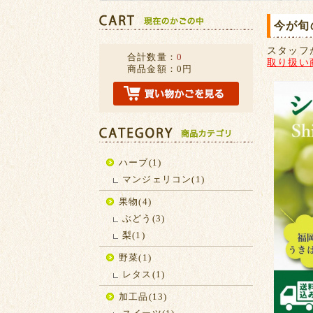
今が旬
スタッフ
合計数量：
0
取り扱い
商品金額：
0円
ハーブ(1)
マンジェリコン(1)
果物(4)
ぶどう(3)
梨(1)
野菜(1)
レタス(1)
加工品(13)