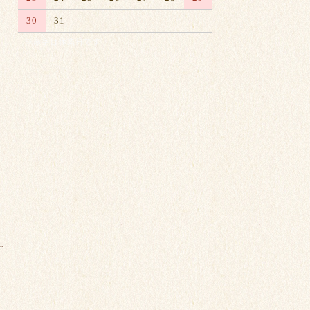
30
31
※赤字は休業日です