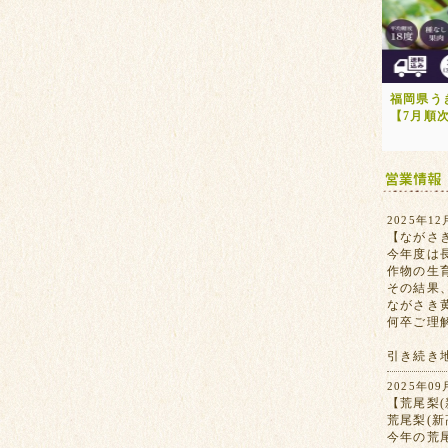
福岡県う
【7月順
2025年12
【ながさ
今年度は
作物の生
その結果
ながさき
何卒ご理
引き続き
2025年09
【荒尾梨(
荒尾梨(
今年の荒