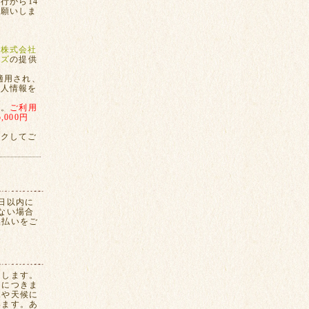
行から14
お願いしま
、
株式会社
ンズ
の提供
適用され、
個人情報を
す。
ご利用
000円
ックしてご
日以内に
ない場合
換払いをご
たします。
間につきま
況や天候に
います。あ