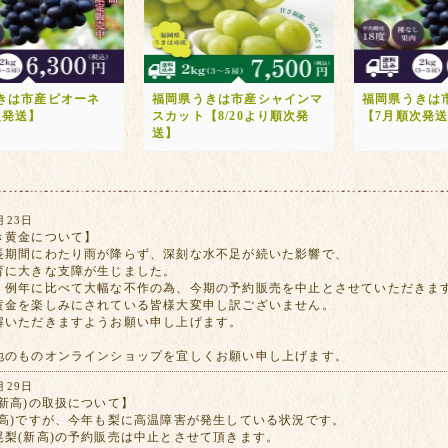
きは市産ピオーネ
福岡県うきは市産シャインマ
福岡県うきは
次発送】
スカット【8/20より順次発
【7月順次発
送】
月23日
き黄金について】
長期間にわたり雨が降らず、深刻な水不足が続いた影響で、
育に大きな支障が生じました。
、例年に比べて大幅な不作の為、今期の予約販売を中止とさせていただきま
黄金を楽しみにされている皆様大変申し訳ございません。
解いただきますようお願い申し上げます。
地のものオンラインショップを宜しくお願い申し上げます。
月29日
新高)の取扱について】
新高)ですが、今年も梨に高温障害が発生している状況です。
尾梨(新高)の予約販売は中止とさせて頂きます。