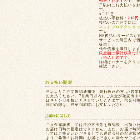
郵送されます
ので、発
日以内にお支払いを
す。
○ご注意
後払い手数料：
210円
後払いのご注文には
ネットプロテクショ
する
NP後払いサービスが
サービスの範囲内で
提供し、
代金債権を譲渡しま
限度額は累計残高で55,
（税込）迄です。
詳細はバナーをクリ
確認下さい。
当店よりご注文確認通知後、銀行振込の方は7営業
お支払ください。7営業日以内にご入金が確認出来
はキャンセル扱いとさせていただきます。代金引
利用の際は、野菜到着時にお支払ください。
ご入金確認後、又は決済方法等を確認後、出荷い
お届け日時の指定はできません。また、お届け時
してはご指定いただきましても運送会社の配達状
よりご希望のお時間にお届けできない場合がござ