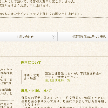
楽しみにして頂いている皆様大変申し訳ございません。
解頂きますようお願い申し上げます。
地のものオンラインショップを宜しくお願い申し上げます。
お問い合わせ
特定商取引法に基づく表記
込みくださ
はお客様負
別途ご連絡致しますが、下記運送料金ペ
沖縄・北海
ます。
ージをご参考ください。
道・離島
通知後、銀
佐川急便送料一覧
以内にお
が確認出
セル扱いと
。
野菜がお手元に届きましたら、注文野菜をご確認ください。
生鮮野菜を取り扱っており、野菜につきましては万全を期し
員にお支払
ておりますが、
数料が別途