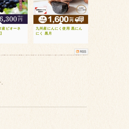
市産ピオーネ
九州産にんにく使用 黒にん
送】
にく 黒月
す。