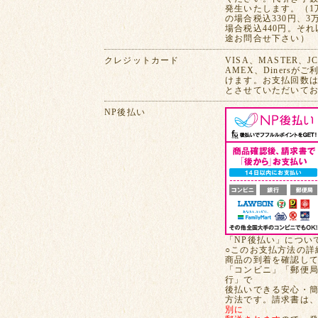
発生いたします。（1
の場合税込330円、3
場合税込440円。そ
途お問合せ下さい）
クレジットカード
VISA、MASTER、J
AMEX、Dinersが
けます。お支払回数は
とさせていただいて
NP後払い
「NP後払い」につい
○このお支払方法の詳
商品の到着を確認し
「コンビニ」「郵便
行」で
後払いできる安心・
方法です。請求書は
別に