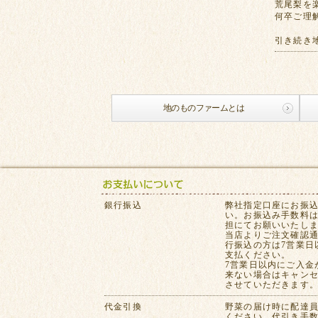
荒尾梨を
何卒ご理
引き続き
地のものファームとは
銀行振込
弊社指定口座にお振
い。お振込み手数料
担にてお願いいたし
当店よりご注文確認
行振込の方は7営業日
支払ください。
7営業日以内にご入金
来ない場合はキャン
させていただきます
代金引換
野菜の届け時に配達
ください。代引き手