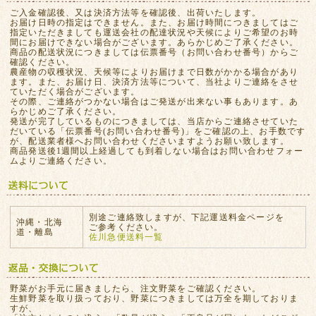
ご入金確認後、又は決済方法等を確認後、出荷いたします。
お届け日時の指定はできません。また、お届け時間につきましてはご
指定いただきましても運送会社の配達状況や天候によりご希望のお時
間にお届けできない場合がございます。あらかじめご了承ください。
商品の配送状況につきましては伝票番号（お問い合わせ番号）からご
確認ください。
農産物の収穫状況、天候等によりお届けまで日数がかかる場合があり
ます。また、お届け日、決済方法等について、当社よりご連絡をさせ
ていただく場合がございます。
その際、ご連絡がつかない場合はご発送が出来ない事もあります。あ
らかじめご了承ください。
発送が完了しているものにつきましては、当店からご連絡させていた
だいている「伝票番号(お問い合わせ番号)」をご確認の上、お手数です
が、配送業者様へお問い合わせくださいますようお願い致します。
商品発送後1週間以上経過しても到着しない場合はお問い合わせフォー
ムよりご連絡ください。
別途ご連絡致しますが、下記運送料金ページを
沖縄・北海
ご参考ください。
道・離島
佐川急便送料一覧
野菜がお手元に届きましたら、注文野菜をご確認ください。
生鮮野菜を取り扱っており、野菜につきましては万全を期しておりま
すが、