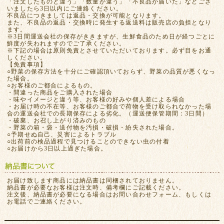
「注文したものと違う」「数量が違う」「不良品が届いた」などござ
いましたら3日以内にご連絡ください。
不良品につきましては返品・交換が可能となります。
また、不良品の返品・交換時に発生する返送料は販売店の負担となり
ます。
※3日間運送会社の保存がききますが、生鮮食品のため日が経つごとに
鮮度が失われますのでご了承ください。
※下記の場合は原則免責とさせていただいております。必ず目をお通
しください。
【免責事項】
○野菜の保存方法を十分にご確認頂いておらず、野菜の品質が悪くなっ
た場合。
○お客様のご都合によるもの。
・間違った商品をご購入された場合
・味やイメージと違う等、お客様の好みや個人差による場合
・お届け時の不在等、お客様のご都合で荷物を受け取られなかった場
合の運送会社での長期保存による劣化。（運送便保管期間：3日間）
・破棄、お召し上がり済みのもの
・野菜の箱・袋・送付物を汚損・破損・紛失された場合。
○予期せぬ自己、災害によるトラブル
○出荷前の検品過程で見つけることのできない虫の付着
○お届けから3日以上過ぎた場合。
お届け致します商品には納品書は同梱されておりません。
納品書が必要なお客様は注文時、備考欄にご記載ください。
注文後、納品書が必要になる場合はお問い合わせフォーム、もしくは
お電話でご連絡ください。