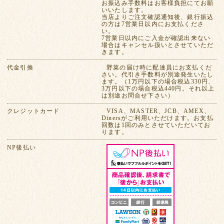
お振込み手数料はお客様負担にてお願
いいたします。
当店よりご注文確認通知後、銀行振込
の方は7営業日以内にお支払くださ
い。
7営業日以内にご入金が確認出来ない
場合はキャンセル扱いとさせていただ
きます。
代金引換
野菜の届け時に配達員にお支払くだ
さい。代引き手数料が別途発生いたし
ます。（1万円以下の場合税込330円、
3万円以下の場合税込440円。それ以上
は別途お問合せ下さい）
クレジットカード
VISA、MASTER、JCB、AMEX、
Dinersがご利用いただけます。お支払
回数は1回のみとさせていただいてお
ります。
NP後払い