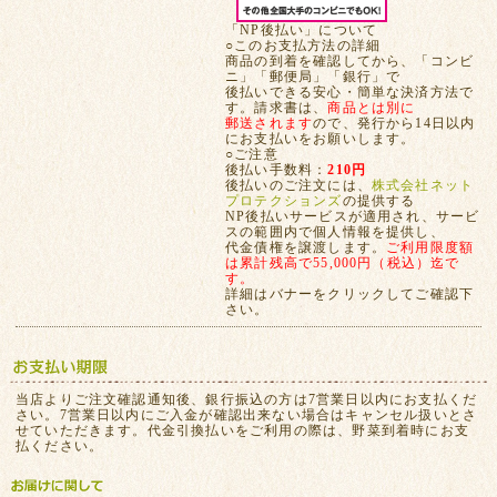
「NP後払い」について
○このお支払方法の詳細
商品の到着を確認してから、「コンビ
ニ」「郵便局」「銀行」で
後払いできる安心・簡単な決済方法で
す。請求書は、
商品とは別に
郵送されます
ので、発行から14日以内
にお支払いをお願いします。
○ご注意
後払い手数料：
210円
後払いのご注文には、
株式会社ネット
プロテクションズ
の提供する
NP後払いサービスが適用され、サービ
スの範囲内で個人情報を提供し、
代金債権を譲渡します。
ご利用限度額
は累計残高で55,000円（税込）迄で
す。
詳細はバナーをクリックしてご確認下
さい。
当店よりご注文確認通知後、銀行振込の方は7営業日以内にお支払くだ
さい。7営業日以内にご入金が確認出来ない場合はキャンセル扱いとさ
せていただきます。代金引換払いをご利用の際は、野菜到着時にお支
払ください。