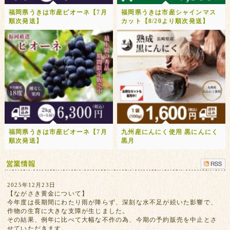
福岡県うきは市産ピオーネ【7月
福岡県うきは市産シャインマス
順次発送】
カット【8/20より順次発送】
福岡県うきは市産ピオーネ【7月
九州産にんにく使用 黒にんにく
順次発送】
黒月
2025年12月23日
【ながさき黄金について】
今年度は長期間にわたり雨が降らず、深刻な水不足が続いた影響で、
作物の生育に大きな支障が生じました。
その結果、例年に比べて大幅な不作の為、今期の予約販売を中止とさ
せていただきます。