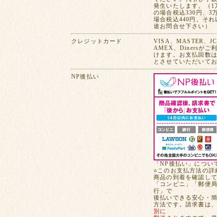
発生いたします。（1
の場合税込330円、3
場合税込440円。そ
途お問合せ下さい）
クレジットカード
VISA、MASTER、J
AMEX、Dinersが
けます。お支払回数は
とさせていただいて
NP後払い
「NP後払い」につい
○このお支払方法の詳
商品の到着を確認し
「コンビニ」「郵便
行」で
後払いできる安心・
方法です。請求書は
別に