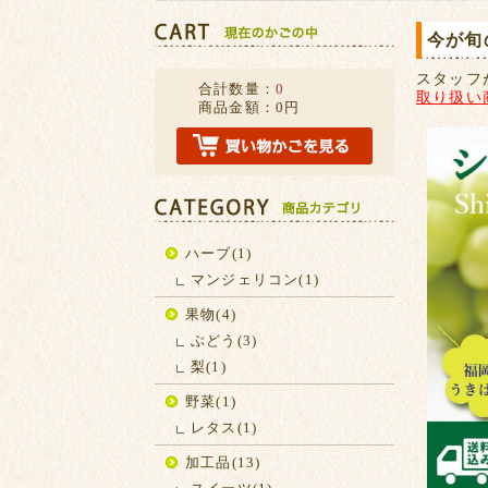
今が旬
スタッフ
合計数量：
0
取り扱い
商品金額：
0円
ハーブ(1)
マンジェリコン(1)
果物(4)
ぶどう(3)
梨(1)
野菜(1)
レタス(1)
加工品(13)