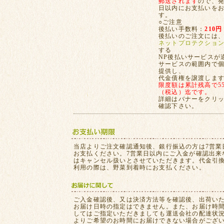
郵送されます
ので、発
日以内にお支払いを
す。
○ご注意
後払い手数料：
210円
後払いのご注文には
ネットプロテクショ
する
NP後払いサービスが
サービスの範囲内で
提供し、
代金債権を譲渡しま
限度額は累計残高で55,
（税込）迄です。
詳細はバナーをクリ
確認下さい。
当店よりご注文確認通知後、銀行振込の方は7営業
お支払ください。7営業日以内にご入金が確認出来
はキャンセル扱いとさせていただきます。代金引
利用の際は、野菜到着時にお支払ください。
ご入金確認後、又は決済方法等を確認後、出荷い
お届け日時の指定はできません。また、お届け時
してはご指定いただきましても運送会社の配達状
よりご希望のお時間にお届けできない場合がござ