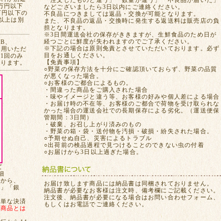
「注文したものと違う」「数量が違う」「不良品が届いた」
万円以下
などございましたら3日以内にご連絡ください。
万円以下の
不良品につきましては返品・交換が可能となります。
れ以上は別
また、不良品の返品・交換時に発生する返送料は販売店の負
担となります。
※3日間運送会社の保存がききますが、生鮮食品のため日が
経つごとに鮮度が失われますのでご了承ください。
CB、
※下記の場合は原則免責とさせていただいております。必ず
ご利用いただ
目をお通しください。
1回のみ
【免責事項】
おります。
○野菜の保存方法を十分にご確認頂いておらず、野菜の品質
が悪くなった場合。
○お客様のご都合によるもの。
・間違った商品をご購入された場合
・味やイメージと違う等、お客様の好みや個人差による場合
・お届け時の不在等、お客様のご都合で荷物を受け取られな
かった場合の運送会社での長期保存による劣化。（運送便保
管期間：3日間）
・破棄、お召し上がり済みのもの
・野菜の箱・袋・送付物を汚損・破損・紛失された場合。
○予期せぬ自己、災害によるトラブル
○出荷前の検品過程で見つけることのできない虫の付着
○お届けから3日以上過ぎた場合。
て
細
てから、
お届け致します商品には納品書は同梱されておりません。
局」「銀
納品書が必要なお客様は注文時、備考欄にご記載ください。
注文後、納品書が必要になる場合はお問い合わせフォーム、
簡単な決済
もしくはお電話でご連絡ください。
、
商品とは