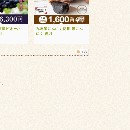
市産ピオーネ
九州産にんにく使用 黒にん
送】
にく 黒月
す。