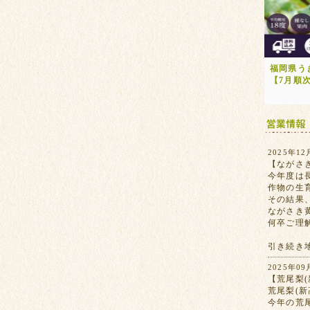
福岡県う
【7月順
2025年12
【ながさ
今年度は
作物の生
その結果
ながさき
何卒ご理
引き続き
2025年09
【荒尾梨(
荒尾梨(
今年の荒