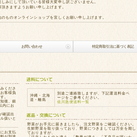
楽しみにして頂いている皆様大変申し訳ございません。
解頂きますようお願い申し上げます。
地のものオンラインショップを宜しくお願い申し上げます。
お問い合わせ
特定商取引法に基づく表記
込みくださ
はお客様負
別途ご連絡致しますが、下記運送料金ペ
沖縄・北海
ます。
ージをご参考ください。
道・離島
通知後、銀
佐川急便送料一覧
以内にお
が確認出
セル扱いと
。
野菜がお手元に届きましたら、注文野菜をご確認ください。
生鮮野菜を取り扱っており、野菜につきましては万全を期し
員にお支払
ておりますが、
数料が別途