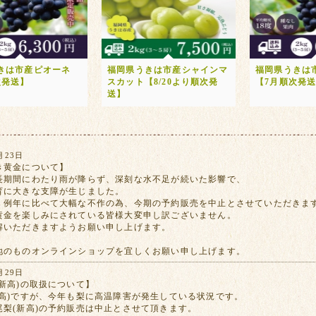
きは市産ピオーネ
福岡県うきは市産シャインマ
福岡県うきは
次発送】
スカット【8/20より順次発
【7月順次発
送】
月23日
き黄金について】
長期間にわたり雨が降らず、深刻な水不足が続いた影響で、
育に大きな支障が生じました。
、例年に比べて大幅な不作の為、今期の予約販売を中止とさせていただきま
黄金を楽しみにされている皆様大変申し訳ございません。
解いただきますようお願い申し上げます。
地のものオンラインショップを宜しくお願い申し上げます。
月29日
新高)の取扱について】
新高)ですが、今年も梨に高温障害が発生している状況です。
尾梨(新高)の予約販売は中止とさせて頂きます。