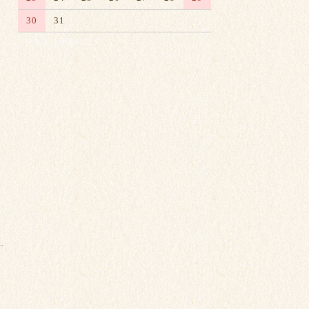
30
31
※赤字は休業日です