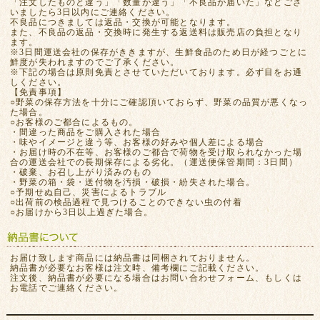
「注文したものと違う」「数量が違う」「不良品が届いた」などござ
いましたら3日以内にご連絡ください。
不良品につきましては返品・交換が可能となります。
また、不良品の返品・交換時に発生する返送料は販売店の負担となり
ます。
※3日間運送会社の保存がききますが、生鮮食品のため日が経つごとに
鮮度が失われますのでご了承ください。
※下記の場合は原則免責とさせていただいております。必ず目をお通
しください。
【免責事項】
○野菜の保存方法を十分にご確認頂いておらず、野菜の品質が悪くなっ
た場合。
○お客様のご都合によるもの。
・間違った商品をご購入された場合
・味やイメージと違う等、お客様の好みや個人差による場合
・お届け時の不在等、お客様のご都合で荷物を受け取られなかった場
合の運送会社での長期保存による劣化。（運送便保管期間：3日間）
・破棄、お召し上がり済みのもの
・野菜の箱・袋・送付物を汚損・破損・紛失された場合。
○予期せぬ自己、災害によるトラブル
○出荷前の検品過程で見つけることのできない虫の付着
○お届けから3日以上過ぎた場合。
お届け致します商品には納品書は同梱されておりません。
納品書が必要なお客様は注文時、備考欄にご記載ください。
注文後、納品書が必要になる場合はお問い合わせフォーム、もしくは
お電話でご連絡ください。