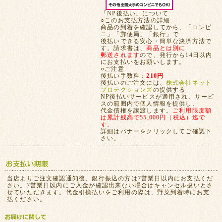
「NP後払い」について
○このお支払方法の詳細
商品の到着を確認してから、「コンビ
ニ」「郵便局」「銀行」で
後払いできる安心・簡単な決済方法で
す。請求書は、
商品とは別に
郵送されます
ので、発行から14日以内
にお支払いをお願いします。
○ご注意
後払い手数料：
210円
後払いのご注文には、
株式会社ネット
プロテクションズ
の提供する
NP後払いサービスが適用され、サービ
スの範囲内で個人情報を提供し、
代金債権を譲渡します。
ご利用限度額
は累計残高で55,000円（税込）迄で
す。
詳細はバナーをクリックしてご確認下
さい。
当店よりご注文確認通知後、銀行振込の方は7営業日以内にお支払くだ
さい。7営業日以内にご入金が確認出来ない場合はキャンセル扱いとさ
せていただきます。代金引換払いをご利用の際は、野菜到着時にお支
払ください。