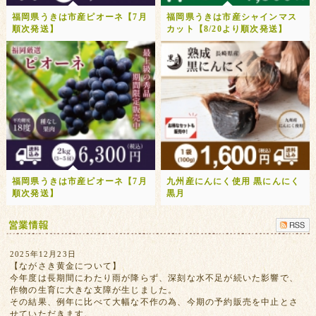
福岡県うきは市産ピオーネ【7月
福岡県うきは市産シャインマス
順次発送】
カット【8/20より順次発送】
福岡県うきは市産ピオーネ【7月
九州産にんにく使用 黒にんにく
順次発送】
黒月
2025年12月23日
【ながさき黄金について】
今年度は長期間にわたり雨が降らず、深刻な水不足が続いた影響で、
作物の生育に大きな支障が生じました。
その結果、例年に比べて大幅な不作の為、今期の予約販売を中止とさ
せていただきます。