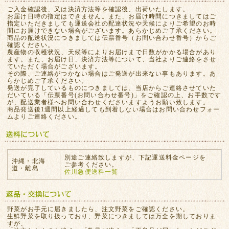
ご入金確認後、又は決済方法等を確認後、出荷いたします。
お届け日時の指定はできません。また、お届け時間につきましてはご
指定いただきましても運送会社の配達状況や天候によりご希望のお時
間にお届けできない場合がございます。あらかじめご了承ください。
商品の配送状況につきましては伝票番号（お問い合わせ番号）からご
確認ください。
農産物の収穫状況、天候等によりお届けまで日数がかかる場合があり
ます。また、お届け日、決済方法等について、当社よりご連絡をさせ
ていただく場合がございます。
その際、ご連絡がつかない場合はご発送が出来ない事もあります。あ
らかじめご了承ください。
発送が完了しているものにつきましては、当店からご連絡させていた
だいている「伝票番号(お問い合わせ番号)」をご確認の上、お手数です
が、配送業者様へお問い合わせくださいますようお願い致します。
商品発送後1週間以上経過しても到着しない場合はお問い合わせフォー
ムよりご連絡ください。
別途ご連絡致しますが、下記運送料金ページを
沖縄・北海
ご参考ください。
道・離島
佐川急便送料一覧
野菜がお手元に届きましたら、注文野菜をご確認ください。
生鮮野菜を取り扱っており、野菜につきましては万全を期しておりま
すが、