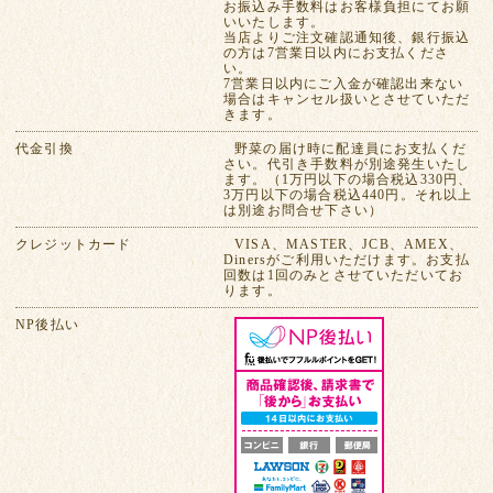
お振込み手数料はお客様負担にてお願
いいたします。
当店よりご注文確認通知後、銀行振込
の方は7営業日以内にお支払くださ
い。
7営業日以内にご入金が確認出来ない
場合はキャンセル扱いとさせていただ
きます。
代金引換
野菜の届け時に配達員にお支払くだ
さい。代引き手数料が別途発生いたし
ます。（1万円以下の場合税込330円、
3万円以下の場合税込440円。それ以上
は別途お問合せ下さい）
クレジットカード
VISA、MASTER、JCB、AMEX、
Dinersがご利用いただけます。お支払
回数は1回のみとさせていただいてお
ります。
NP後払い