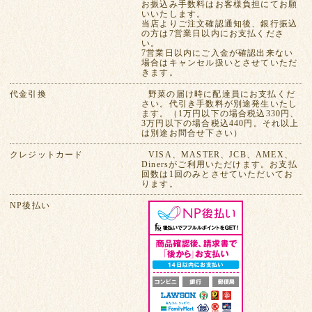
お振込み手数料はお客様負担にてお願
いいたします。
当店よりご注文確認通知後、銀行振込
の方は7営業日以内にお支払くださ
い。
7営業日以内にご入金が確認出来ない
場合はキャンセル扱いとさせていただ
きます。
代金引換
野菜の届け時に配達員にお支払くだ
さい。代引き手数料が別途発生いたし
ます。（1万円以下の場合税込330円、
3万円以下の場合税込440円。それ以上
は別途お問合せ下さい）
クレジットカード
VISA、MASTER、JCB、AMEX、
Dinersがご利用いただけます。お支払
回数は1回のみとさせていただいてお
ります。
NP後払い