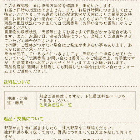
ご入金確認後、又は決済方法等を確認後、出荷いたします。
お届け日時の指定はできません。また、お届け時間につきましてはご
指定いただきましても運送会社の配達状況や天候によりご希望のお時
間にお届けできない場合がございます。あらかじめご了承ください。
商品の配送状況につきましては伝票番号（お問い合わせ番号）からご
確認ください。
農産物の収穫状況、天候等によりお届けまで日数がかかる場合があり
ます。また、お届け日、決済方法等について、当社よりご連絡をさせ
ていただく場合がございます。
その際、ご連絡がつかない場合はご発送が出来ない事もあります。あ
らかじめご了承ください。
発送が完了しているものにつきましては、当店からご連絡させていた
だいている「伝票番号(お問い合わせ番号)」をご確認の上、お手数です
が、配送業者様へお問い合わせくださいますようお願い致します。
商品発送後1週間以上経過しても到着しない場合はお問い合わせフォー
ムよりご連絡ください。
別途ご連絡致しますが、下記運送料金ページを
沖縄・北海
ご参考ください。
道・離島
佐川急便送料一覧
野菜がお手元に届きましたら、注文野菜をご確認ください。
生鮮野菜を取り扱っており、野菜につきましては万全を期しておりま
すが、