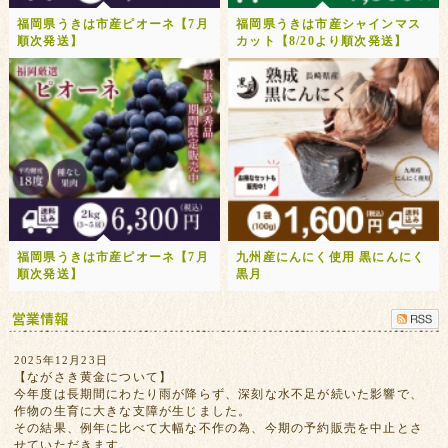
福岡県うきは市産ピオーネ【7月
福岡県うきは市産シャインマス
順次発送】
カット【8/20より順次発送】
福岡県うきは市産ピオーネ【7月
九州産にんにく使用 黒にんにく
順次発送】
黒月
2025年12月23日
【ながさき黄金について】
今年度は長期間にわたり雨が降らず、深刻な水不足が続いた影響で、
作物の生育に大きな支障が生じました。
その結果、例年に比べて大幅な不作の為、今期の予約販売を中止とさ
せていただきます。