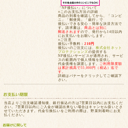
「NP後払い」について
○このお支払方法の詳細
商品の到着を確認してから、「コンビ
ニ」「郵便局」「銀行」で
後払いできる安心・簡単な決済方法で
す。請求書は、
商品とは別に
郵送されます
ので、発行から14日以内
にお支払いをお願いします。
○ご注意
後払い手数料：
210円
後払いのご注文には、
株式会社ネット
プロテクションズ
の提供する
NP後払いサービスが適用され、サービ
スの範囲内で個人情報を提供し、
代金債権を譲渡します。
ご利用限度額
は累計残高で55,000円（税込）迄で
す。
詳細はバナーをクリックしてご確認下
さい。
当店よりご注文確認通知後、銀行振込の方は7営業日以内にお支払くだ
さい。7営業日以内にご入金が確認出来ない場合はキャンセル扱いとさ
せていただきます。代金引換払いをご利用の際は、野菜到着時にお支
払ください。