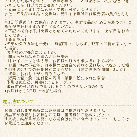
「注文したものと違う」「数量が違う」「不良品が届いた」などござ
いましたら3日以内にご連絡ください。
不良品につきましては返品・交換が可能となります。
また、不良品の返品・交換時に発生する返送料は販売店の負担となり
ます。
※3日間運送会社の保存がききますが、生鮮食品のため日が経つごとに
鮮度が失われますのでご了承ください。
※下記の場合は原則免責とさせていただいております。必ず目をお通
しください。
【免責事項】
○野菜の保存方法を十分にご確認頂いておらず、野菜の品質が悪くなっ
た場合。
○お客様のご都合によるもの。
・間違った商品をご購入された場合
・味やイメージと違う等、お客様の好みや個人差による場合
・お届け時の不在等、お客様のご都合で荷物を受け取られなかった場
合の運送会社での長期保存による劣化。（運送便保管期間：3日間）
・破棄、お召し上がり済みのもの
・野菜の箱・袋・送付物を汚損・破損・紛失された場合。
○予期せぬ自己、災害によるトラブル
○出荷前の検品過程で見つけることのできない虫の付着
○お届けから3日以上過ぎた場合。
お届け致します商品には納品書は同梱されておりません。
納品書が必要なお客様は注文時、備考欄にご記載ください。
注文後、納品書が必要になる場合はお問い合わせフォーム、もしくは
お電話でご連絡ください。