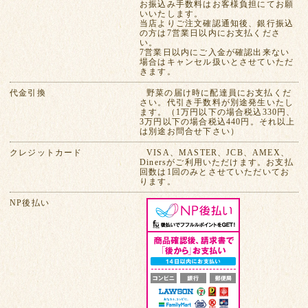
お振込み手数料はお客様負担にてお願
いいたします。
当店よりご注文確認通知後、銀行振込
の方は7営業日以内にお支払くださ
い。
7営業日以内にご入金が確認出来ない
場合はキャンセル扱いとさせていただ
きます。
代金引換
野菜の届け時に配達員にお支払くだ
さい。代引き手数料が別途発生いたし
ます。（1万円以下の場合税込330円、
3万円以下の場合税込440円。それ以上
は別途お問合せ下さい）
クレジットカード
VISA、MASTER、JCB、AMEX、
Dinersがご利用いただけます。お支払
回数は1回のみとさせていただいてお
ります。
NP後払い