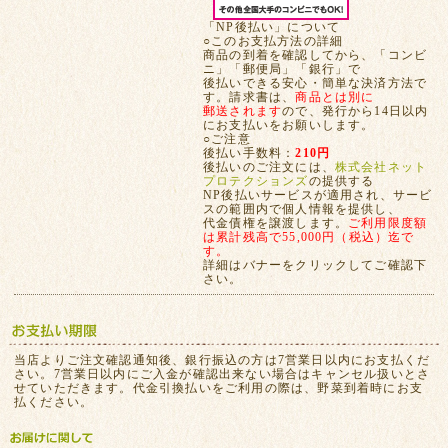
「NP後払い」について
○このお支払方法の詳細
商品の到着を確認してから、「コンビ
ニ」「郵便局」「銀行」で
後払いできる安心・簡単な決済方法で
す。請求書は、
商品とは別に
郵送されます
ので、発行から14日以内
にお支払いをお願いします。
○ご注意
後払い手数料：
210円
後払いのご注文には、
株式会社ネット
プロテクションズ
の提供する
NP後払いサービスが適用され、サービ
スの範囲内で個人情報を提供し、
代金債権を譲渡します。
ご利用限度額
は累計残高で55,000円（税込）迄で
す。
詳細はバナーをクリックしてご確認下
さい。
当店よりご注文確認通知後、銀行振込の方は7営業日以内にお支払くだ
さい。7営業日以内にご入金が確認出来ない場合はキャンセル扱いとさ
せていただきます。代金引換払いをご利用の際は、野菜到着時にお支
払ください。