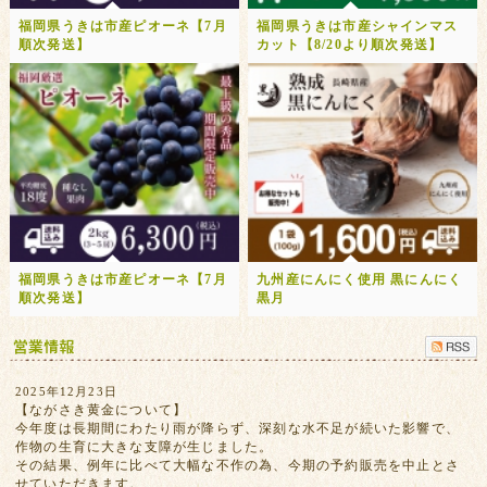
福岡県うきは市産ピオーネ【7月
福岡県うきは市産シャインマス
順次発送】
カット【8/20より順次発送】
福岡県うきは市産ピオーネ【7月
九州産にんにく使用 黒にんにく
順次発送】
黒月
2025年12月23日
【ながさき黄金について】
今年度は長期間にわたり雨が降らず、深刻な水不足が続いた影響で、
作物の生育に大きな支障が生じました。
その結果、例年に比べて大幅な不作の為、今期の予約販売を中止とさ
せていただきます。