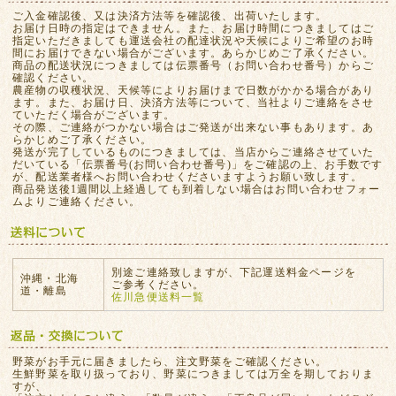
ご入金確認後、又は決済方法等を確認後、出荷いたします。
お届け日時の指定はできません。また、お届け時間につきましてはご
指定いただきましても運送会社の配達状況や天候によりご希望のお時
間にお届けできない場合がございます。あらかじめご了承ください。
商品の配送状況につきましては伝票番号（お問い合わせ番号）からご
確認ください。
農産物の収穫状況、天候等によりお届けまで日数がかかる場合があり
ます。また、お届け日、決済方法等について、当社よりご連絡をさせ
ていただく場合がございます。
その際、ご連絡がつかない場合はご発送が出来ない事もあります。あ
らかじめご了承ください。
発送が完了しているものにつきましては、当店からご連絡させていた
だいている「伝票番号(お問い合わせ番号)」をご確認の上、お手数です
が、配送業者様へお問い合わせくださいますようお願い致します。
商品発送後1週間以上経過しても到着しない場合はお問い合わせフォー
ムよりご連絡ください。
別途ご連絡致しますが、下記運送料金ページを
沖縄・北海
ご参考ください。
道・離島
佐川急便送料一覧
野菜がお手元に届きましたら、注文野菜をご確認ください。
生鮮野菜を取り扱っており、野菜につきましては万全を期しておりま
すが、