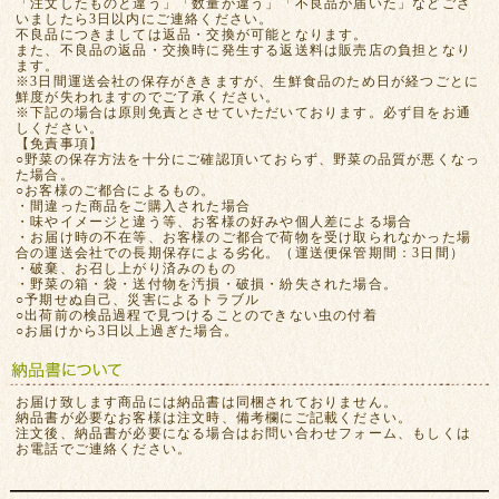
「注文したものと違う」「数量が違う」「不良品が届いた」などござ
いましたら3日以内にご連絡ください。
不良品につきましては返品・交換が可能となります。
また、不良品の返品・交換時に発生する返送料は販売店の負担となり
ます。
※3日間運送会社の保存がききますが、生鮮食品のため日が経つごとに
鮮度が失われますのでご了承ください。
※下記の場合は原則免責とさせていただいております。必ず目をお通
しください。
【免責事項】
○野菜の保存方法を十分にご確認頂いておらず、野菜の品質が悪くなっ
た場合。
○お客様のご都合によるもの。
・間違った商品をご購入された場合
・味やイメージと違う等、お客様の好みや個人差による場合
・お届け時の不在等、お客様のご都合で荷物を受け取られなかった場
合の運送会社での長期保存による劣化。（運送便保管期間：3日間）
・破棄、お召し上がり済みのもの
・野菜の箱・袋・送付物を汚損・破損・紛失された場合。
○予期せぬ自己、災害によるトラブル
○出荷前の検品過程で見つけることのできない虫の付着
○お届けから3日以上過ぎた場合。
お届け致します商品には納品書は同梱されておりません。
納品書が必要なお客様は注文時、備考欄にご記載ください。
注文後、納品書が必要になる場合はお問い合わせフォーム、もしくは
お電話でご連絡ください。