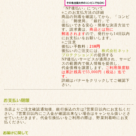
「NP後払い」について
○このお支払方法の詳細
商品の到着を確認してから、「コンビ
ニ」「郵便局」「銀行」で
後払いできる安心・簡単な決済方法で
す。請求書は、
商品とは別に
郵送されます
ので、発行から14日以内
にお支払いをお願いします。
○ご注意
後払い手数料：
210円
後払いのご注文には、
株式会社ネット
プロテクションズ
の提供する
NP後払いサービスが適用され、サービ
スの範囲内で個人情報を提供し、
代金債権を譲渡します。
ご利用限度額
は累計残高で55,000円（税込）迄で
す。
詳細はバナーをクリックしてご確認下
さい。
当店よりご注文確認通知後、銀行振込の方は7営業日以内にお支払くだ
さい。7営業日以内にご入金が確認出来ない場合はキャンセル扱いとさ
せていただきます。代金引換払いをご利用の際は、野菜到着時にお支
払ください。