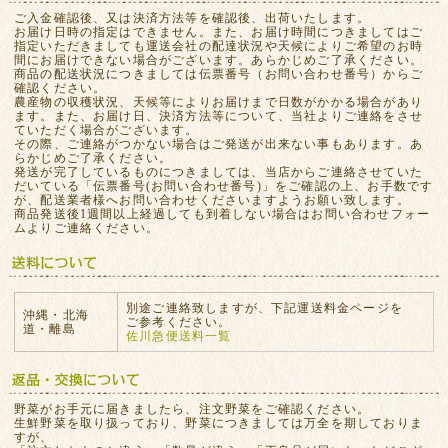
ご入金確認後、又は決済方法等を確認後、出荷いたします。
お届け日時の指定はできません。また、お届け時間につきましてはご
指定いただきましても運送会社の配達状況や天候によりご希望のお時
間にお届けできない場合がございます。あらかじめご了承ください。
商品の配送状況につきましては伝票番号（お問い合わせ番号）からご
確認ください。
農産物の収穫状況、天候等によりお届けまで日数がかかる場合があり
ます。また、お届け日、決済方法等について、当社よりご連絡をさせ
ていただく場合がございます。
その際、ご連絡がつかない場合はご発送が出来ない事もあります。あ
らかじめご了承ください。
発送が完了しているものにつきましては、当店からご連絡させていた
だいている「伝票番号(お問い合わせ番号)」をご確認の上、お手数です
が、配送業者様へお問い合わせくださいますようお願い致します。
商品発送後1週間以上経過しても到着しない場合はお問い合わせフォー
ムよりご連絡ください。
別途ご連絡致しますが、下記運送料金ページを
沖縄・北海
ご参考ください。
道・離島
佐川急便送料一覧
野菜がお手元に届きましたら、注文野菜をご確認ください。
生鮮野菜を取り扱っており、野菜につきましては万全を期しておりま
すが、