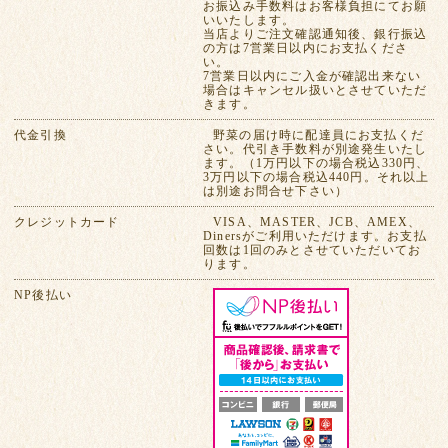
お振込み手数料はお客様負担にてお願
いいたします。
当店よりご注文確認通知後、銀行振込
の方は7営業日以内にお支払くださ
い。
7営業日以内にご入金が確認出来ない
場合はキャンセル扱いとさせていただ
きます。
代金引換
野菜の届け時に配達員にお支払くだ
さい。代引き手数料が別途発生いたし
ます。（1万円以下の場合税込330円、
3万円以下の場合税込440円。それ以上
は別途お問合せ下さい）
クレジットカード
VISA、MASTER、JCB、AMEX、
Dinersがご利用いただけます。お支払
回数は1回のみとさせていただいてお
ります。
NP後払い