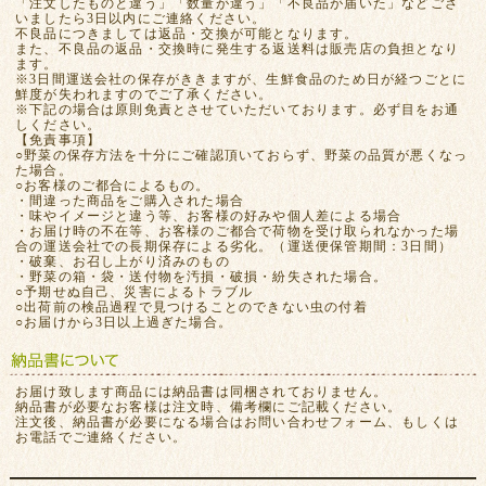
「注文したものと違う」「数量が違う」「不良品が届いた」などござ
いましたら3日以内にご連絡ください。
不良品につきましては返品・交換が可能となります。
また、不良品の返品・交換時に発生する返送料は販売店の負担となり
ます。
※3日間運送会社の保存がききますが、生鮮食品のため日が経つごとに
鮮度が失われますのでご了承ください。
※下記の場合は原則免責とさせていただいております。必ず目をお通
しください。
【免責事項】
○野菜の保存方法を十分にご確認頂いておらず、野菜の品質が悪くなっ
た場合。
○お客様のご都合によるもの。
・間違った商品をご購入された場合
・味やイメージと違う等、お客様の好みや個人差による場合
・お届け時の不在等、お客様のご都合で荷物を受け取られなかった場
合の運送会社での長期保存による劣化。（運送便保管期間：3日間）
・破棄、お召し上がり済みのもの
・野菜の箱・袋・送付物を汚損・破損・紛失された場合。
○予期せぬ自己、災害によるトラブル
○出荷前の検品過程で見つけることのできない虫の付着
○お届けから3日以上過ぎた場合。
お届け致します商品には納品書は同梱されておりません。
納品書が必要なお客様は注文時、備考欄にご記載ください。
注文後、納品書が必要になる場合はお問い合わせフォーム、もしくは
お電話でご連絡ください。