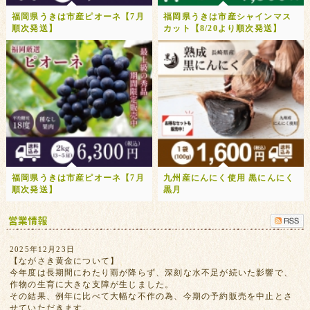
福岡県うきは市産ピオーネ【7月
福岡県うきは市産シャインマス
順次発送】
カット【8/20より順次発送】
福岡県うきは市産ピオーネ【7月
九州産にんにく使用 黒にんにく
順次発送】
黒月
2025年12月23日
【ながさき黄金について】
今年度は長期間にわたり雨が降らず、深刻な水不足が続いた影響で、
作物の生育に大きな支障が生じました。
その結果、例年に比べて大幅な不作の為、今期の予約販売を中止とさ
せていただきます。