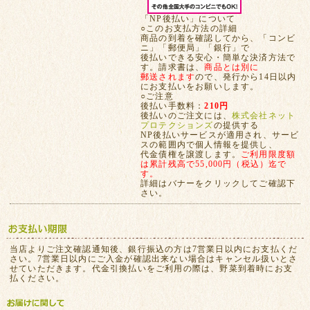
「NP後払い」について
○このお支払方法の詳細
商品の到着を確認してから、「コンビ
ニ」「郵便局」「銀行」で
後払いできる安心・簡単な決済方法で
す。請求書は、
商品とは別に
郵送されます
ので、発行から14日以内
にお支払いをお願いします。
○ご注意
後払い手数料：
210円
後払いのご注文には、
株式会社ネット
プロテクションズ
の提供する
NP後払いサービスが適用され、サービ
スの範囲内で個人情報を提供し、
代金債権を譲渡します。
ご利用限度額
は累計残高で55,000円（税込）迄で
す。
詳細はバナーをクリックしてご確認下
さい。
当店よりご注文確認通知後、銀行振込の方は7営業日以内にお支払くだ
さい。7営業日以内にご入金が確認出来ない場合はキャンセル扱いとさ
せていただきます。代金引換払いをご利用の際は、野菜到着時にお支
払ください。