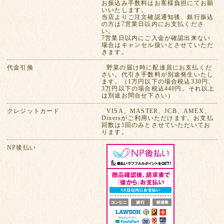
お振込み手数料はお客様負担にてお願
いいたします。
当店よりご注文確認通知後、銀行振込
の方は7営業日以内にお支払くださ
い。
7営業日以内にご入金が確認出来ない
場合はキャンセル扱いとさせていただ
きます。
代金引換
野菜の届け時に配達員にお支払くだ
さい。代引き手数料が別途発生いたし
ます。（1万円以下の場合税込330円、
3万円以下の場合税込440円。それ以上
は別途お問合せ下さい）
クレジットカード
VISA、MASTER、JCB、AMEX、
Dinersがご利用いただけます。お支払
回数は1回のみとさせていただいてお
ります。
NP後払い