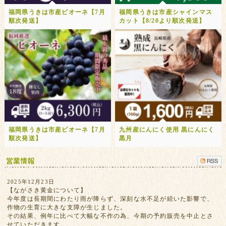
福岡県うきは市産ピオーネ【7月
福岡県うきは市産シャインマス
順次発送】
カット【8/20より順次発送】
福岡県うきは市産ピオーネ【7月
九州産にんにく使用 黒にんにく
順次発送】
黒月
2025年12月23日
【ながさき黄金について】
今年度は長期間にわたり雨が降らず、深刻な水不足が続いた影響で、
作物の生育に大きな支障が生じました。
その結果、例年に比べて大幅な不作の為、今期の予約販売を中止とさ
せていただきます。