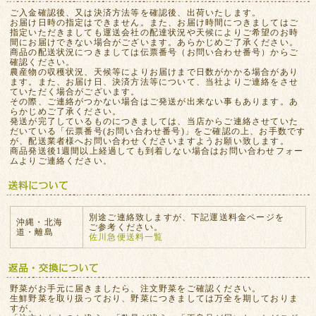
ご入金確認後、又は決済方法等を確認後、出荷いたします。
お届け日時の指定はできません。また、お届け時間につきましてはご
指定いただきましても運送会社の配達状況や天候によりご希望のお時
間にお届けできない場合がございます。あらかじめご了承ください。
商品の配送状況につきましては伝票番号（お問い合わせ番号）からご
確認ください。
農産物の収穫状況、天候等によりお届けまで日数がかかる場合があり
ます。また、お届け日、決済方法等について、当社よりご連絡をさせ
ていただく場合がございます。
その際、ご連絡がつかない場合はご発送が出来ない事もあります。あ
らかじめご了承ください。
発送が完了しているものにつきましては、当店からご連絡させていた
だいている「伝票番号(お問い合わせ番号)」をご確認の上、お手数です
が、配送業者様へお問い合わせくださいますようお願い致します。
商品発送後1週間以上経過しても到着しない場合はお問い合わせフォー
ムよりご連絡ください。
別途ご連絡致しますが、下記運送料金ページを
沖縄・北海
ご参考ください。
道・離島
佐川急便送料一覧
野菜がお手元に届きましたら、注文野菜をご確認ください。
生鮮野菜を取り扱っており、野菜につきましては万全を期しておりま
すが、