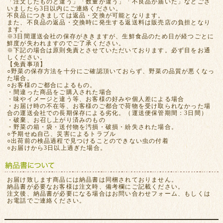
「注文したものと違う」「数量が違う」「不良品が届いた」などござ
いましたら3日以内にご連絡ください。
不良品につきましては返品・交換が可能となります。
また、不良品の返品・交換時に発生する返送料は販売店の負担となり
ます。
※3日間運送会社の保存がききますが、生鮮食品のため日が経つごとに
鮮度が失われますのでご了承ください。
※下記の場合は原則免責とさせていただいております。必ず目をお通
しください。
【免責事項】
○野菜の保存方法を十分にご確認頂いておらず、野菜の品質が悪くなっ
た場合。
○お客様のご都合によるもの。
・間違った商品をご購入された場合
・味やイメージと違う等、お客様の好みや個人差による場合
・お届け時の不在等、お客様のご都合で荷物を受け取られなかった場
合の運送会社での長期保存による劣化。（運送便保管期間：3日間）
・破棄、お召し上がり済みのもの
・野菜の箱・袋・送付物を汚損・破損・紛失された場合。
○予期せぬ自己、災害によるトラブル
○出荷前の検品過程で見つけることのできない虫の付着
○お届けから3日以上過ぎた場合。
お届け致します商品には納品書は同梱されておりません。
納品書が必要なお客様は注文時、備考欄にご記載ください。
注文後、納品書が必要になる場合はお問い合わせフォーム、もしくは
お電話でご連絡ください。