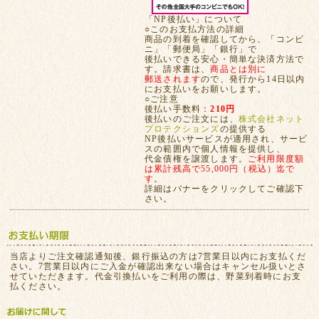
「NP後払い」について
○このお支払方法の詳細
商品の到着を確認してから、「コンビ
ニ」「郵便局」「銀行」で
後払いできる安心・簡単な決済方法で
す。請求書は、
商品とは別に
郵送されます
ので、発行から14日以内
にお支払いをお願いします。
○ご注意
後払い手数料：
210円
後払いのご注文には、
株式会社ネット
プロテクションズ
の提供する
NP後払いサービスが適用され、サービ
スの範囲内で個人情報を提供し、
代金債権を譲渡します。
ご利用限度額
は累計残高で55,000円（税込）迄で
す。
詳細はバナーをクリックしてご確認下
さい。
当店よりご注文確認通知後、銀行振込の方は7営業日以内にお支払くだ
さい。7営業日以内にご入金が確認出来ない場合はキャンセル扱いとさ
せていただきます。代金引換払いをご利用の際は、野菜到着時にお支
払ください。