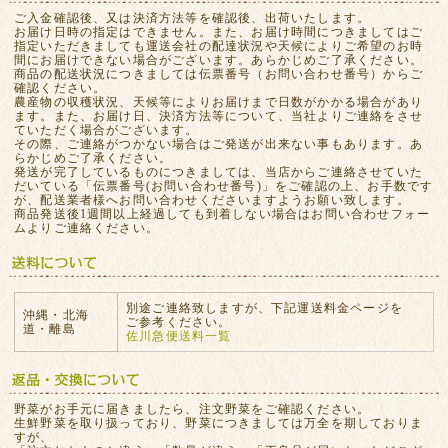
ご入金確認後、又は決済方法等を確認後、出荷いたします。
お届け日時の指定はできません。また、お届け時間につきましてはご
指定いただきましても運送会社の配達状況や天候によりご希望のお時
間にお届けできない場合がございます。あらかじめご了承ください。
商品の配送状況につきましては伝票番号（お問い合わせ番号）からご
確認ください。
農産物の収穫状況、天候等によりお届けまで日数がかかる場合があり
ます。また、お届け日、決済方法等について、当社よりご連絡をさせ
ていただく場合がございます。
その際、ご連絡がつかない場合はご発送が出来ない事もあります。あ
らかじめご了承ください。
発送が完了しているものにつきましては、当店からご連絡させていた
だいている「伝票番号(お問い合わせ番号)」をご確認の上、お手数です
が、配送業者様へお問い合わせくださいますようお願い致します。
商品発送後1週間以上経過しても到着しない場合はお問い合わせフォー
ムよりご連絡ください。
別途ご連絡致しますが、下記運送料金ページを
沖縄・北海
ご参考ください。
道・離島
佐川急便送料一覧
野菜がお手元に届きましたら、注文野菜をご確認ください。
生鮮野菜を取り扱っており、野菜につきましては万全を期しておりま
すが、