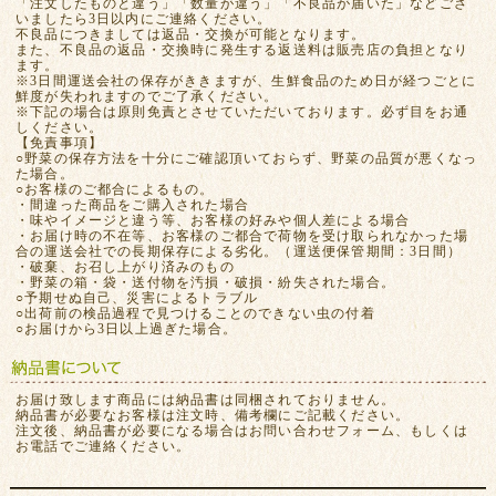
「注文したものと違う」「数量が違う」「不良品が届いた」などござ
いましたら3日以内にご連絡ください。
不良品につきましては返品・交換が可能となります。
また、不良品の返品・交換時に発生する返送料は販売店の負担となり
ます。
※3日間運送会社の保存がききますが、生鮮食品のため日が経つごとに
鮮度が失われますのでご了承ください。
※下記の場合は原則免責とさせていただいております。必ず目をお通
しください。
【免責事項】
○野菜の保存方法を十分にご確認頂いておらず、野菜の品質が悪くなっ
た場合。
○お客様のご都合によるもの。
・間違った商品をご購入された場合
・味やイメージと違う等、お客様の好みや個人差による場合
・お届け時の不在等、お客様のご都合で荷物を受け取られなかった場
合の運送会社での長期保存による劣化。（運送便保管期間：3日間）
・破棄、お召し上がり済みのもの
・野菜の箱・袋・送付物を汚損・破損・紛失された場合。
○予期せぬ自己、災害によるトラブル
○出荷前の検品過程で見つけることのできない虫の付着
○お届けから3日以上過ぎた場合。
お届け致します商品には納品書は同梱されておりません。
納品書が必要なお客様は注文時、備考欄にご記載ください。
注文後、納品書が必要になる場合はお問い合わせフォーム、もしくは
お電話でご連絡ください。