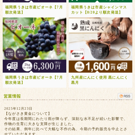
福岡県うきは市産ピオーネ【7月
福岡県うきは市産シャインマス
順次発送】
カット【8/20より順次発送】
福岡県うきは市産ピオーネ【7月
九州産にんにく使用 黒にんにく
順次発送】
黒月
2025年12月23日
【ながさき黄金について】
今年度は長期間にわたり雨が降らず、深刻な水不足が続いた影響で、
作物の生育に大きな支障が生じました。
その結果、例年に比べて大幅な不作の為、今期の予約販売を中止とさ
せていただきます。