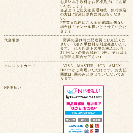
お振込み手数料はお客様負担にてお願
いいたします。
当店よりご注文確認通知後、銀行振込
の方は7営業日以内にお支払くださ
い。
7営業日以内にご入金が確認出来ない
場合はキャンセル扱いとさせていただ
きます。
代金引換
野菜の届け時に配達員にお支払くだ
さい。代引き手数料が別途発生いたし
ます。（1万円以下の場合税込330円、
3万円以下の場合税込440円。それ以上
は別途お問合せ下さい）
クレジットカード
VISA、MASTER、JCB、AMEX、
Dinersがご利用いただけます。お支払
回数は1回のみとさせていただいてお
ります。
NP後払い