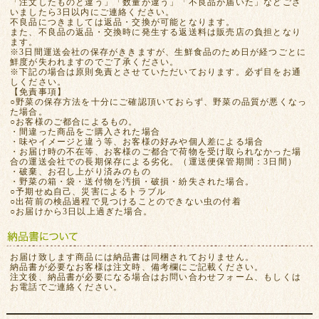
「注文したものと違う」「数量が違う」「不良品が届いた」などござ
いましたら3日以内にご連絡ください。
不良品につきましては返品・交換が可能となります。
また、不良品の返品・交換時に発生する返送料は販売店の負担となり
ます。
※3日間運送会社の保存がききますが、生鮮食品のため日が経つごとに
鮮度が失われますのでご了承ください。
※下記の場合は原則免責とさせていただいております。必ず目をお通
しください。
【免責事項】
○野菜の保存方法を十分にご確認頂いておらず、野菜の品質が悪くなっ
た場合。
○お客様のご都合によるもの。
・間違った商品をご購入された場合
・味やイメージと違う等、お客様の好みや個人差による場合
・お届け時の不在等、お客様のご都合で荷物を受け取られなかった場
合の運送会社での長期保存による劣化。（運送便保管期間：3日間）
・破棄、お召し上がり済みのもの
・野菜の箱・袋・送付物を汚損・破損・紛失された場合。
○予期せぬ自己、災害によるトラブル
○出荷前の検品過程で見つけることのできない虫の付着
○お届けから3日以上過ぎた場合。
お届け致します商品には納品書は同梱されておりません。
納品書が必要なお客様は注文時、備考欄にご記載ください。
注文後、納品書が必要になる場合はお問い合わせフォーム、もしくは
お電話でご連絡ください。