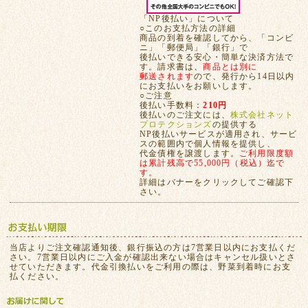
「NP後払い」について
○このお支払方法の詳細
商品の到着を確認してから、「コンビ
ニ」「郵便局」「銀行」で
後払いできる安心・簡単な決済方法で
す。請求書は、
商品とは別に
郵送されます
ので、発行から14日以内
にお支払いをお願いします。
○ご注意
後払い手数料：
210円
後払いのご注文には、
株式会社ネット
プロテクションズ
の提供する
NP後払いサービスが適用され、サービ
スの範囲内で個人情報を提供し、
代金債権を譲渡します。
ご利用限度額
は累計残高で55,000円（税込）迄で
す。
詳細はバナーをクリックしてご確認下
さい。
当店よりご注文確認通知後、銀行振込の方は7営業日以内にお支払くだ
さい。7営業日以内にご入金が確認出来ない場合はキャンセル扱いとさ
せていただきます。代金引換払いをご利用の際は、野菜到着時にお支
払ください。