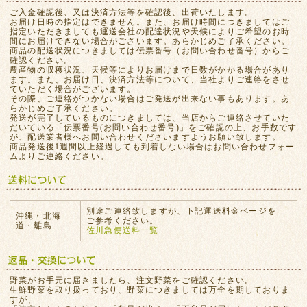
ご入金確認後、又は決済方法等を確認後、出荷いたします。
お届け日時の指定はできません。また、お届け時間につきましてはご
指定いただきましても運送会社の配達状況や天候によりご希望のお時
間にお届けできない場合がございます。あらかじめご了承ください。
商品の配送状況につきましては伝票番号（お問い合わせ番号）からご
確認ください。
農産物の収穫状況、天候等によりお届けまで日数がかかる場合があり
ます。また、お届け日、決済方法等について、当社よりご連絡をさせ
ていただく場合がございます。
その際、ご連絡がつかない場合はご発送が出来ない事もあります。あ
らかじめご了承ください。
発送が完了しているものにつきましては、当店からご連絡させていた
だいている「伝票番号(お問い合わせ番号)」をご確認の上、お手数です
が、配送業者様へお問い合わせくださいますようお願い致します。
商品発送後1週間以上経過しても到着しない場合はお問い合わせフォー
ムよりご連絡ください。
別途ご連絡致しますが、下記運送料金ページを
沖縄・北海
ご参考ください。
道・離島
佐川急便送料一覧
野菜がお手元に届きましたら、注文野菜をご確認ください。
生鮮野菜を取り扱っており、野菜につきましては万全を期しておりま
すが、