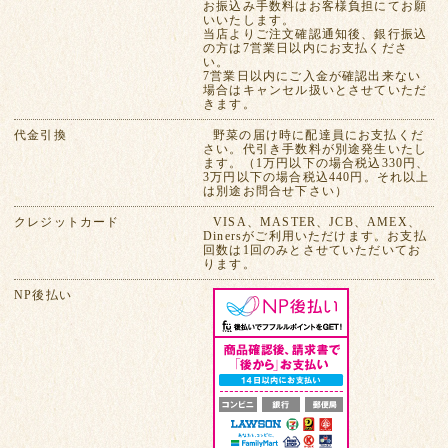
お振込み手数料はお客様負担にてお願
いいたします。
当店よりご注文確認通知後、銀行振込
の方は7営業日以内にお支払くださ
い。
7営業日以内にご入金が確認出来ない
場合はキャンセル扱いとさせていただ
きます。
代金引換
野菜の届け時に配達員にお支払くだ
さい。代引き手数料が別途発生いたし
ます。（1万円以下の場合税込330円、
3万円以下の場合税込440円。それ以上
は別途お問合せ下さい）
クレジットカード
VISA、MASTER、JCB、AMEX、
Dinersがご利用いただけます。お支払
回数は1回のみとさせていただいてお
ります。
NP後払い