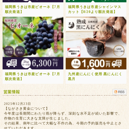
福岡県うきは市産ピオーネ【7月
福岡県うきは市産シャインマス
順次発送】
カット【8/20より順次発送】
福岡県うきは市産ピオーネ【7月
九州産にんにく使用 黒にんにく
順次発送】
黒月
2025年12月23日
【ながさき黄金について】
今年度は長期間にわたり雨が降らず、深刻な水不足が続いた影響で、
作物の生育に大きな支障が生じました。
その結果、例年に比べて大幅な不作の為、今期の予約販売を中止とさ
せていただきます。