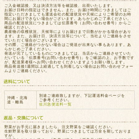
ご入金確認後、又は決済方法等を確認後、出荷いたします。
お届け日時の指定はできません。また、お届け時間につきましてはご
指定いただきましても運送会社の配達状況や天候によりご希望のお時
間にお届けできない場合がございます。あらかじめご了承ください。
商品の配送状況につきましては伝票番号（お問い合わせ番号）からご
確認ください。
農産物の収穫状況、天候等によりお届けまで日数がかかる場合があり
ます。また、お届け日、決済方法等について、当社よりご連絡をさせ
ていただく場合がございます。
その際、ご連絡がつかない場合はご発送が出来ない事もあります。あ
らかじめご了承ください。
発送が完了しているものにつきましては、当店からご連絡させていた
だいている「伝票番号(お問い合わせ番号)」をご確認の上、お手数です
が、配送業者様へお問い合わせくださいますようお願い致します。
商品発送後1週間以上経過しても到着しない場合はお問い合わせフォー
ムよりご連絡ください。
別途ご連絡致しますが、下記運送料金ページを
沖縄・北海
ご参考ください。
道・離島
佐川急便送料一覧
野菜がお手元に届きましたら、注文野菜をご確認ください。
生鮮野菜を取り扱っており、野菜につきましては万全を期しておりま
すが、