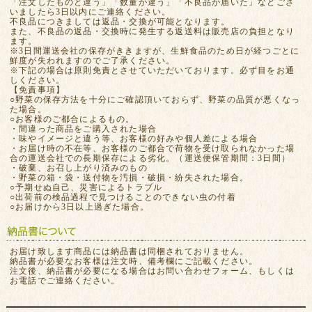
「注文したものと違う」「数量が違う」「不良品が届いた」などござ
いましたら3日以内にご連絡ください。
不良品につきましては返品・交換が可能となります。
また、不良品の返品・交換時に発生する返送料は販売店の負担となり
ます。
※3日間運送会社の保存がききますが、生鮮食品のため日が経つごとに
鮮度が失われますのでご了承ください。
※下記の場合は原則免責とさせていただいております。必ず目をお通
しください。
【免責事項】
○野菜の保存方法を十分にご確認頂いておらず、野菜の品質が悪くなっ
た場合。
○お客様のご都合によるもの。
・間違った商品をご購入された場合
・味やイメージと違う等、お客様の好みや個人差による場合
・お届け時の不在等、お客様のご都合で荷物を受け取られなかった場
合の運送会社での長期保存による劣化。（運送便保管期間：3日間）
・破棄、お召し上がり済みのもの
・野菜の箱・袋・送付物を汚損・破損・紛失された場合。
○予期せぬ自己、災害によるトラブル
○出荷前の検品過程で見つけることのできない虫の付着
○お届けから3日以上過ぎた場合。
お届け致します商品には納品書は同梱されておりません。
納品書が必要なお客様は注文時、備考欄にご記載ください。
注文後、納品書が必要になる場合はお問い合わせフォーム、もしくは
お電話でご連絡ください。