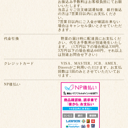
お振込み手数料はお客様負担にてお願
いいたします。
当店よりご注文確認通知後、銀行振込
の方は7営業日以内にお支払くださ
い。
7営業日以内にご入金が確認出来ない
場合はキャンセル扱いとさせていただ
きます。
代金引換
野菜の届け時に配達員にお支払くだ
さい。代引き手数料が別途発生いたし
ます。（1万円以下の場合税込330円、
3万円以下の場合税込440円。それ以上
は別途お問合せ下さい）
クレジットカード
VISA、MASTER、JCB、AMEX、
Dinersがご利用いただけます。お支払
回数は1回のみとさせていただいてお
ります。
NP後払い