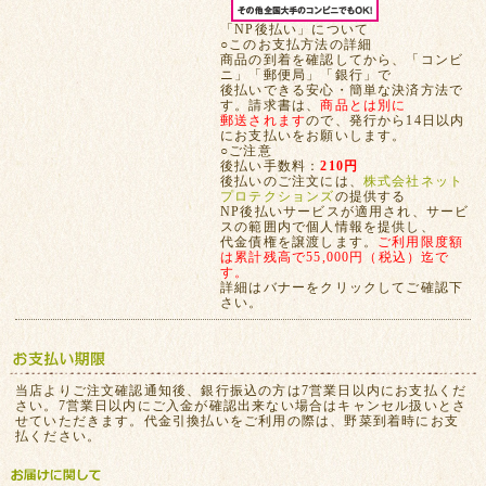
「NP後払い」について
○このお支払方法の詳細
商品の到着を確認してから、「コンビ
ニ」「郵便局」「銀行」で
後払いできる安心・簡単な決済方法で
す。請求書は、
商品とは別に
郵送されます
ので、発行から14日以内
にお支払いをお願いします。
○ご注意
後払い手数料：
210円
後払いのご注文には、
株式会社ネット
プロテクションズ
の提供する
NP後払いサービスが適用され、サービ
スの範囲内で個人情報を提供し、
代金債権を譲渡します。
ご利用限度額
は累計残高で55,000円（税込）迄で
す。
詳細はバナーをクリックしてご確認下
さい。
当店よりご注文確認通知後、銀行振込の方は7営業日以内にお支払くだ
さい。7営業日以内にご入金が確認出来ない場合はキャンセル扱いとさ
せていただきます。代金引換払いをご利用の際は、野菜到着時にお支
払ください。