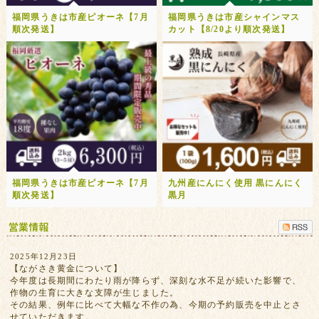
福岡県うきは市産ピオーネ【7月
福岡県うきは市産シャインマス
順次発送】
カット【8/20より順次発送】
福岡県うきは市産ピオーネ【7月
九州産にんにく使用 黒にんにく
順次発送】
黒月
2025年12月23日
【ながさき黄金について】
今年度は長期間にわたり雨が降らず、深刻な水不足が続いた影響で、
作物の生育に大きな支障が生じました。
その結果、例年に比べて大幅な不作の為、今期の予約販売を中止とさ
せていただきます。