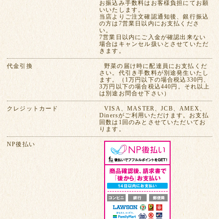
お振込み手数料はお客様負担にてお願
いいたします。
当店よりご注文確認通知後、銀行振込
の方は7営業日以内にお支払くださ
い。
7営業日以内にご入金が確認出来ない
場合はキャンセル扱いとさせていただ
きます。
代金引換
野菜の届け時に配達員にお支払くだ
さい。代引き手数料が別途発生いたし
ます。（1万円以下の場合税込330円、
3万円以下の場合税込440円。それ以上
は別途お問合せ下さい）
クレジットカード
VISA、MASTER、JCB、AMEX、
Dinersがご利用いただけます。お支払
回数は1回のみとさせていただいてお
ります。
NP後払い