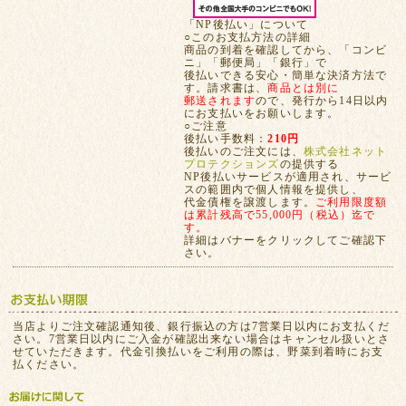
「NP後払い」について
○このお支払方法の詳細
商品の到着を確認してから、「コンビ
ニ」「郵便局」「銀行」で
後払いできる安心・簡単な決済方法で
す。請求書は、
商品とは別に
郵送されます
ので、発行から14日以内
にお支払いをお願いします。
○ご注意
後払い手数料：
210円
後払いのご注文には、
株式会社ネット
プロテクションズ
の提供する
NP後払いサービスが適用され、サービ
スの範囲内で個人情報を提供し、
代金債権を譲渡します。
ご利用限度額
は累計残高で55,000円（税込）迄で
す。
詳細はバナーをクリックしてご確認下
さい。
当店よりご注文確認通知後、銀行振込の方は7営業日以内にお支払くだ
さい。7営業日以内にご入金が確認出来ない場合はキャンセル扱いとさ
せていただきます。代金引換払いをご利用の際は、野菜到着時にお支
払ください。