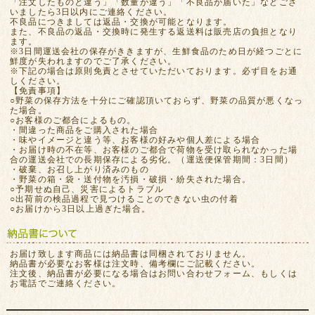
「注文したものと違う」「数量が違う」「不良品が届いた」などござ
いましたら3日以内にご連絡ください。
不良品につきましては返品・交換が可能となります。
また、不良品の返品・交換時に発生する返送料は販売店の負担となり
ます。
※3日間運送会社の保存がききますが、生鮮食品のため日が経つごとに
鮮度が失われますのでご了承ください。
※下記の場合は原則免責とさせていただいております。必ず目をお通
しください。
【免責事項】
○野菜の保存方法を十分にご確認頂いておらず、野菜の品質が悪くなっ
た場合。
○お客様のご都合によるもの。
・間違った商品をご購入された場合
・味やイメージと違う等、お客様の好みや個人差による場合
・お届け時の不在等、お客様のご都合で荷物を受け取られなかった場
合の運送会社での長期保存による劣化。（運送便保管期間：3日間）
・破棄、お召し上がり済みのもの
・野菜の箱・袋・送付物を汚損・破損・紛失された場合。
○予期せぬ自己、災害によるトラブル
○出荷前の検品過程で見つけることのできない虫の付着
○お届けから3日以上過ぎた場合。
お届け致します商品には納品書は同梱されておりません。
納品書が必要なお客様は注文時、備考欄にご記載ください。
注文後、納品書が必要になる場合はお問い合わせフォーム、もしくは
お電話でご連絡ください。