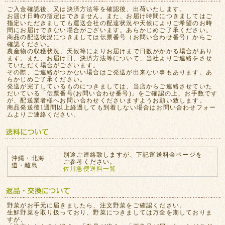
ご入金確認後、又は決済方法等を確認後、出荷いたします。
お届け日時の指定はできません。また、お届け時間につきましてはご
指定いただきましても運送会社の配達状況や天候によりご希望のお時
間にお届けできない場合がございます。あらかじめご了承ください。
商品の配送状況につきましては伝票番号（お問い合わせ番号）からご
確認ください。
農産物の収穫状況、天候等によりお届けまで日数がかかる場合があり
ます。また、お届け日、決済方法等について、当社よりご連絡をさせ
ていただく場合がございます。
その際、ご連絡がつかない場合はご発送が出来ない事もあります。あ
らかじめご了承ください。
発送が完了しているものにつきましては、当店からご連絡させていた
だいている「伝票番号(お問い合わせ番号)」をご確認の上、お手数です
が、配送業者様へお問い合わせくださいますようお願い致します。
商品発送後1週間以上経過しても到着しない場合はお問い合わせフォー
ムよりご連絡ください。
別途ご連絡致しますが、下記運送料金ページを
沖縄・北海
ご参考ください。
道・離島
佐川急便送料一覧
野菜がお手元に届きましたら、注文野菜をご確認ください。
生鮮野菜を取り扱っており、野菜につきましては万全を期しておりま
すが、