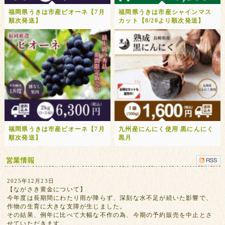
福岡県うきは市産ピオーネ【7月
福岡県うきは市産シャインマス
順次発送】
カット【8/20より順次発送】
福岡県うきは市産ピオーネ【7月
九州産にんにく使用 黒にんにく
順次発送】
黒月
2025年12月23日
【ながさき黄金について】
今年度は長期間にわたり雨が降らず、深刻な水不足が続いた影響で、
作物の生育に大きな支障が生じました。
その結果、例年に比べて大幅な不作の為、今期の予約販売を中止とさ
せていただきます。