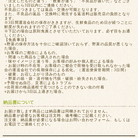
「注文したものと違う」「数量が違う」「不良品が届いた」などござ
いましたら3日以内にご連絡ください。
不良品につきましては返品・交換が可能となります。
また、不良品の返品・交換時に発生する返送料は販売店の負担となり
ます。
※3日間運送会社の保存がききますが、生鮮食品のため日が経つごとに
鮮度が失われますのでご了承ください。
※下記の場合は原則免責とさせていただいております。必ず目をお通
しください。
【免責事項】
○野菜の保存方法を十分にご確認頂いておらず、野菜の品質が悪くなっ
た場合。
○お客様のご都合によるもの。
・間違った商品をご購入された場合
・味やイメージと違う等、お客様の好みや個人差による場合
・お届け時の不在等、お客様のご都合で荷物を受け取られなかった場
合の運送会社での長期保存による劣化。（運送便保管期間：3日間）
・破棄、お召し上がり済みのもの
・野菜の箱・袋・送付物を汚損・破損・紛失された場合。
○予期せぬ自己、災害によるトラブル
○出荷前の検品過程で見つけることのできない虫の付着
○お届けから3日以上過ぎた場合。
お届け致します商品には納品書は同梱されておりません。
納品書が必要なお客様は注文時、備考欄にご記載ください。
注文後、納品書が必要になる場合はお問い合わせフォーム、もしくは
お電話でご連絡ください。