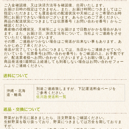
ご入金確認後、又は決済方法等を確認後、出荷いたします。
お届け日時の指定はできません。また、お届け時間につきましてはご
指定いただきましても運送会社の配達状況や天候によりご希望のお時
間にお届けできない場合がございます。あらかじめご了承ください。
商品の配送状況につきましては伝票番号（お問い合わせ番号）からご
確認ください。
農産物の収穫状況、天候等によりお届けまで日数がかかる場合があり
ます。また、お届け日、決済方法等について、当社よりご連絡をさせ
ていただく場合がございます。
その際、ご連絡がつかない場合はご発送が出来ない事もあります。あ
らかじめご了承ください。
発送が完了しているものにつきましては、当店からご連絡させていた
だいている「伝票番号(お問い合わせ番号)」をご確認の上、お手数です
が、配送業者様へお問い合わせくださいますようお願い致します。
商品発送後1週間以上経過しても到着しない場合はお問い合わせフォー
ムよりご連絡ください。
別途ご連絡致しますが、下記運送料金ページを
沖縄・北海
ご参考ください。
道・離島
佐川急便送料一覧
野菜がお手元に届きましたら、注文野菜をご確認ください。
生鮮野菜を取り扱っており、野菜につきましては万全を期しておりま
すが、