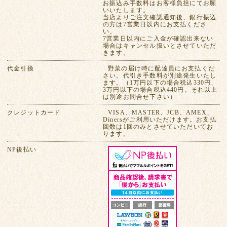
お振込み手数料はお客様負担にてお願
いいたします。
当店よりご注文確認通知後、銀行振込
の方は7営業日以内にお支払くださ
い。
7営業日以内にご入金が確認出来ない
場合はキャンセル扱いとさせていただ
きます。
代金引換
野菜の届け時に配達員にお支払くだ
さい。代引き手数料が別途発生いたし
ます。（1万円以下の場合税込330円、
3万円以下の場合税込440円。それ以上
は別途お問合せ下さい）
クレジットカード
VISA、MASTER、JCB、AMEX、
Dinersがご利用いただけます。お支払
回数は1回のみとさせていただいてお
ります。
NP後払い