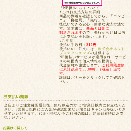
「NP後払い」について
○このお支払方法の詳細
商品の到着を確認してから、「コンビ
ニ」「郵便局」「銀行」で
後払いできる安心・簡単な決済方法で
す。請求書は、
商品とは別に
郵送されます
ので、発行から14日以内
にお支払いをお願いします。
○ご注意
後払い手数料：
210円
後払いのご注文には、
株式会社ネット
プロテクションズ
の提供する
NP後払いサービスが適用され、サービ
スの範囲内で個人情報を提供し、
代金債権を譲渡します。
ご利用限度額
は累計残高で55,000円（税込）迄で
す。
詳細はバナーをクリックしてご確認下
さい。
当店よりご注文確認通知後、銀行振込の方は7営業日以内にお支払くだ
さい。7営業日以内にご入金が確認出来ない場合はキャンセル扱いとさ
せていただきます。代金引換払いをご利用の際は、野菜到着時にお支
払ください。