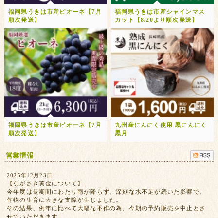
福岡県うきは市産ピオーネ【7月
福岡県うきは市産シャインマス
順次発送】
カット【8/20より順次発送】
福岡県うきは市産ピオーネ【7月
九州産にんにく使用 黒にんにく
順次発送】
黒月
2025年12月23日
【ながさき黄金について】
今年度は長期間にわたり雨が降らず、深刻な水不足が続いた影響で、
作物の生育に大きな支障が生じました。
その結果、例年に比べて大幅な不作の為、今期の予約販売を中止とさ
せていただきます。