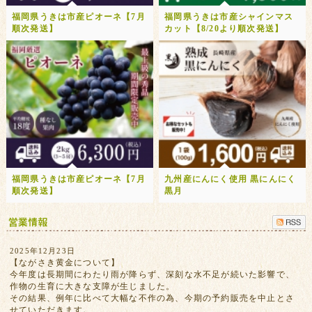
福岡県うきは市産ピオーネ【7月
福岡県うきは市産シャインマス
順次発送】
カット【8/20より順次発送】
福岡県うきは市産ピオーネ【7月
九州産にんにく使用 黒にんにく
順次発送】
黒月
2025年12月23日
【ながさき黄金について】
今年度は長期間にわたり雨が降らず、深刻な水不足が続いた影響で、
作物の生育に大きな支障が生じました。
その結果、例年に比べて大幅な不作の為、今期の予約販売を中止とさ
せていただきます。