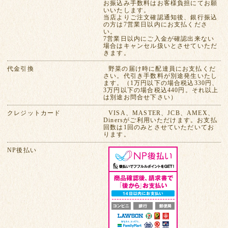
お振込み手数料はお客様負担にてお願
いいたします。
当店よりご注文確認通知後、銀行振込
の方は7営業日以内にお支払くださ
い。
7営業日以内にご入金が確認出来ない
場合はキャンセル扱いとさせていただ
きます。
代金引換
野菜の届け時に配達員にお支払くだ
さい。代引き手数料が別途発生いたし
ます。（1万円以下の場合税込330円、
3万円以下の場合税込440円。それ以上
は別途お問合せ下さい）
クレジットカード
VISA、MASTER、JCB、AMEX、
Dinersがご利用いただけます。お支払
回数は1回のみとさせていただいてお
ります。
NP後払い