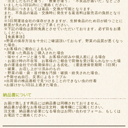
「注文したものと違う」「数量が違う」「不良品が届いた」などござ
いましたら3日以内にご連絡ください。
不良品につきましては返品・交換が可能となります。
また、不良品の返品・交換時に発生する返送料は販売店の負担となり
ます。
※3日間運送会社の保存がききますが、生鮮食品のため日が経つごとに
鮮度が失われますのでご了承ください。
※下記の場合は原則免責とさせていただいております。必ず目をお通
しください。
【免責事項】
○野菜の保存方法を十分にご確認頂いておらず、野菜の品質が悪くなっ
た場合。
○お客様のご都合によるもの。
・間違った商品をご購入された場合
・味やイメージと違う等、お客様の好みや個人差による場合
・お届け時の不在等、お客様のご都合で荷物を受け取られなかった場
合の運送会社での長期保存による劣化。（運送便保管期間：3日間）
・破棄、お召し上がり済みのもの
・野菜の箱・袋・送付物を汚損・破損・紛失された場合。
○予期せぬ自己、災害によるトラブル
○出荷前の検品過程で見つけることのできない虫の付着
○お届けから3日以上過ぎた場合。
お届け致します商品には納品書は同梱されておりません。
納品書が必要なお客様は注文時、備考欄にご記載ください。
注文後、納品書が必要になる場合はお問い合わせフォーム、もしくは
お電話でご連絡ください。