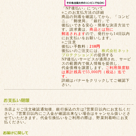
「NP後払い」について
○このお支払方法の詳細
商品の到着を確認してから、「コンビ
ニ」「郵便局」「銀行」で
後払いできる安心・簡単な決済方法で
す。請求書は、
商品とは別に
郵送されます
ので、発行から14日以内
にお支払いをお願いします。
○ご注意
後払い手数料：
210円
後払いのご注文には、
株式会社ネット
プロテクションズ
の提供する
NP後払いサービスが適用され、サービ
スの範囲内で個人情報を提供し、
代金債権を譲渡します。
ご利用限度額
は累計残高で55,000円（税込）迄で
す。
詳細はバナーをクリックしてご確認下
さい。
当店よりご注文確認通知後、銀行振込の方は7営業日以内にお支払くだ
さい。7営業日以内にご入金が確認出来ない場合はキャンセル扱いとさ
せていただきます。代金引換払いをご利用の際は、野菜到着時にお支
払ください。