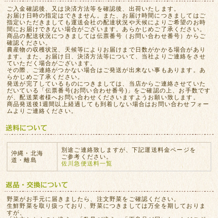
ご入金確認後、又は決済方法等を確認後、出荷いたします。
お届け日時の指定はできません。また、お届け時間につきましてはご
指定いただきましても運送会社の配達状況や天候によりご希望のお時
間にお届けできない場合がございます。あらかじめご了承ください。
商品の配送状況につきましては伝票番号（お問い合わせ番号）からご
確認ください。
農産物の収穫状況、天候等によりお届けまで日数がかかる場合があり
ます。また、お届け日、決済方法等について、当社よりご連絡をさせ
ていただく場合がございます。
その際、ご連絡がつかない場合はご発送が出来ない事もあります。あ
らかじめご了承ください。
発送が完了しているものにつきましては、当店からご連絡させていた
だいている「伝票番号(お問い合わせ番号)」をご確認の上、お手数です
が、配送業者様へお問い合わせくださいますようお願い致します。
商品発送後1週間以上経過しても到着しない場合はお問い合わせフォー
ムよりご連絡ください。
別途ご連絡致しますが、下記運送料金ページを
沖縄・北海
ご参考ください。
道・離島
佐川急便送料一覧
野菜がお手元に届きましたら、注文野菜をご確認ください。
生鮮野菜を取り扱っており、野菜につきましては万全を期しておりま
すが、