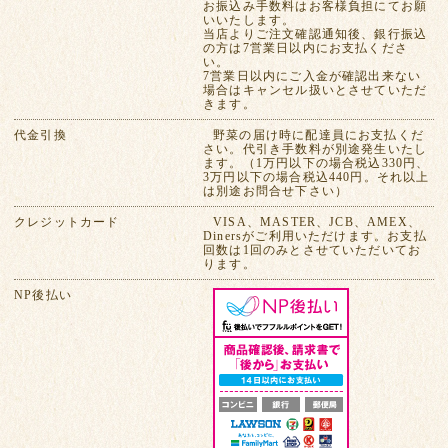
お振込み手数料はお客様負担にてお願
いいたします。
当店よりご注文確認通知後、銀行振込
の方は7営業日以内にお支払くださ
い。
7営業日以内にご入金が確認出来ない
場合はキャンセル扱いとさせていただ
きます。
代金引換
野菜の届け時に配達員にお支払くだ
さい。代引き手数料が別途発生いたし
ます。（1万円以下の場合税込330円、
3万円以下の場合税込440円。それ以上
は別途お問合せ下さい）
クレジットカード
VISA、MASTER、JCB、AMEX、
Dinersがご利用いただけます。お支払
回数は1回のみとさせていただいてお
ります。
NP後払い