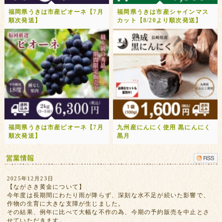
福岡県うきは市産ピオーネ【7月
福岡県うきは市産シャインマス
順次発送】
カット【8/20より順次発送】
福岡県うきは市産ピオーネ【7月
九州産にんにく使用 黒にんにく
順次発送】
黒月
2025年12月23日
【ながさき黄金について】
今年度は長期間にわたり雨が降らず、深刻な水不足が続いた影響で、
作物の生育に大きな支障が生じました。
その結果、例年に比べて大幅な不作の為、今期の予約販売を中止とさ
せていただきます。