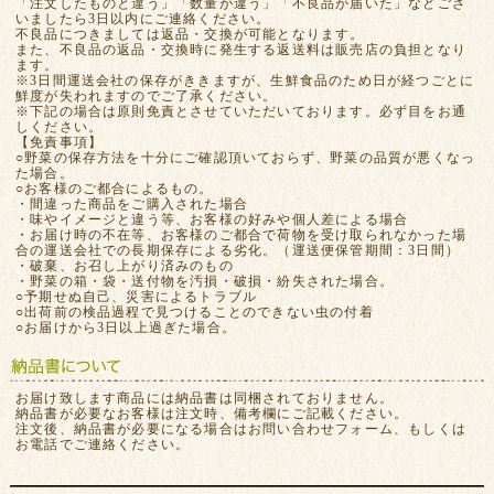
「注文したものと違う」「数量が違う」「不良品が届いた」などござ
いましたら3日以内にご連絡ください。
不良品につきましては返品・交換が可能となります。
また、不良品の返品・交換時に発生する返送料は販売店の負担となり
ます。
※3日間運送会社の保存がききますが、生鮮食品のため日が経つごとに
鮮度が失われますのでご了承ください。
※下記の場合は原則免責とさせていただいております。必ず目をお通
しください。
【免責事項】
○野菜の保存方法を十分にご確認頂いておらず、野菜の品質が悪くなっ
た場合。
○お客様のご都合によるもの。
・間違った商品をご購入された場合
・味やイメージと違う等、お客様の好みや個人差による場合
・お届け時の不在等、お客様のご都合で荷物を受け取られなかった場
合の運送会社での長期保存による劣化。（運送便保管期間：3日間）
・破棄、お召し上がり済みのもの
・野菜の箱・袋・送付物を汚損・破損・紛失された場合。
○予期せぬ自己、災害によるトラブル
○出荷前の検品過程で見つけることのできない虫の付着
○お届けから3日以上過ぎた場合。
お届け致します商品には納品書は同梱されておりません。
納品書が必要なお客様は注文時、備考欄にご記載ください。
注文後、納品書が必要になる場合はお問い合わせフォーム、もしくは
お電話でご連絡ください。