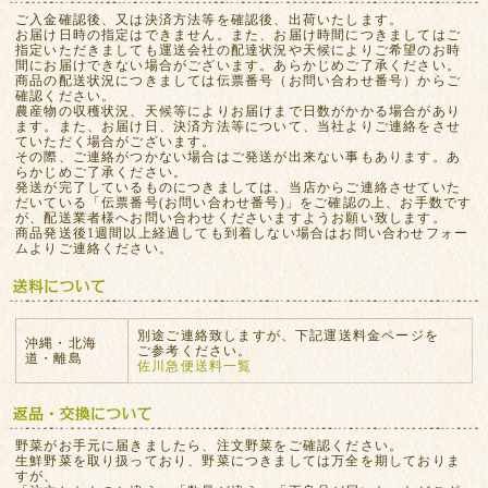
ご入金確認後、又は決済方法等を確認後、出荷いたします。
お届け日時の指定はできません。また、お届け時間につきましてはご
指定いただきましても運送会社の配達状況や天候によりご希望のお時
間にお届けできない場合がございます。あらかじめご了承ください。
商品の配送状況につきましては伝票番号（お問い合わせ番号）からご
確認ください。
農産物の収穫状況、天候等によりお届けまで日数がかかる場合があり
ます。また、お届け日、決済方法等について、当社よりご連絡をさせ
ていただく場合がございます。
その際、ご連絡がつかない場合はご発送が出来ない事もあります。あ
らかじめご了承ください。
発送が完了しているものにつきましては、当店からご連絡させていた
だいている「伝票番号(お問い合わせ番号)」をご確認の上、お手数です
が、配送業者様へお問い合わせくださいますようお願い致します。
商品発送後1週間以上経過しても到着しない場合はお問い合わせフォー
ムよりご連絡ください。
別途ご連絡致しますが、下記運送料金ページを
沖縄・北海
ご参考ください。
道・離島
佐川急便送料一覧
野菜がお手元に届きましたら、注文野菜をご確認ください。
生鮮野菜を取り扱っており、野菜につきましては万全を期しておりま
すが、