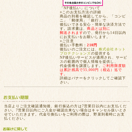
「NP後払い」について
○このお支払方法の詳細
商品の到着を確認してから、「コンビ
ニ」「郵便局」「銀行」で
後払いできる安心・簡単な決済方法で
す。請求書は、
商品とは別に
郵送されます
ので、発行から14日以内
にお支払いをお願いします。
○ご注意
後払い手数料：
210円
後払いのご注文には、
株式会社ネット
プロテクションズ
の提供する
NP後払いサービスが適用され、サービ
スの範囲内で個人情報を提供し、
代金債権を譲渡します。
ご利用限度額
は累計残高で55,000円（税込）迄で
す。
詳細はバナーをクリックしてご確認下
さい。
当店よりご注文確認通知後、銀行振込の方は7営業日以内にお支払くだ
さい。7営業日以内にご入金が確認出来ない場合はキャンセル扱いとさ
せていただきます。代金引換払いをご利用の際は、野菜到着時にお支
払ください。