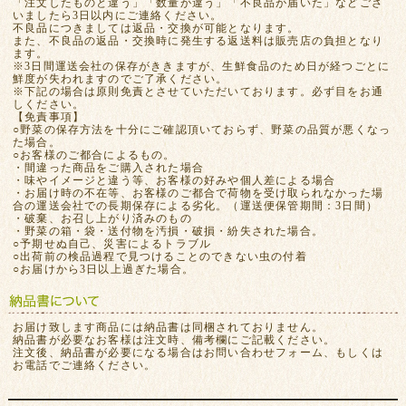
「注文したものと違う」「数量が違う」「不良品が届いた」などござ
いましたら3日以内にご連絡ください。
不良品につきましては返品・交換が可能となります。
また、不良品の返品・交換時に発生する返送料は販売店の負担となり
ます。
※3日間運送会社の保存がききますが、生鮮食品のため日が経つごとに
鮮度が失われますのでご了承ください。
※下記の場合は原則免責とさせていただいております。必ず目をお通
しください。
【免責事項】
○野菜の保存方法を十分にご確認頂いておらず、野菜の品質が悪くなっ
た場合。
○お客様のご都合によるもの。
・間違った商品をご購入された場合
・味やイメージと違う等、お客様の好みや個人差による場合
・お届け時の不在等、お客様のご都合で荷物を受け取られなかった場
合の運送会社での長期保存による劣化。（運送便保管期間：3日間）
・破棄、お召し上がり済みのもの
・野菜の箱・袋・送付物を汚損・破損・紛失された場合。
○予期せぬ自己、災害によるトラブル
○出荷前の検品過程で見つけることのできない虫の付着
○お届けから3日以上過ぎた場合。
お届け致します商品には納品書は同梱されておりません。
納品書が必要なお客様は注文時、備考欄にご記載ください。
注文後、納品書が必要になる場合はお問い合わせフォーム、もしくは
お電話でご連絡ください。