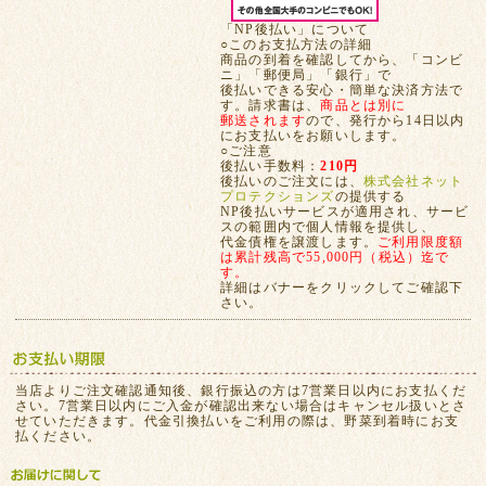
「NP後払い」について
○このお支払方法の詳細
商品の到着を確認してから、「コンビ
ニ」「郵便局」「銀行」で
後払いできる安心・簡単な決済方法で
す。請求書は、
商品とは別に
郵送されます
ので、発行から14日以内
にお支払いをお願いします。
○ご注意
後払い手数料：
210円
後払いのご注文には、
株式会社ネット
プロテクションズ
の提供する
NP後払いサービスが適用され、サービ
スの範囲内で個人情報を提供し、
代金債権を譲渡します。
ご利用限度額
は累計残高で55,000円（税込）迄で
す。
詳細はバナーをクリックしてご確認下
さい。
当店よりご注文確認通知後、銀行振込の方は7営業日以内にお支払くだ
さい。7営業日以内にご入金が確認出来ない場合はキャンセル扱いとさ
せていただきます。代金引換払いをご利用の際は、野菜到着時にお支
払ください。