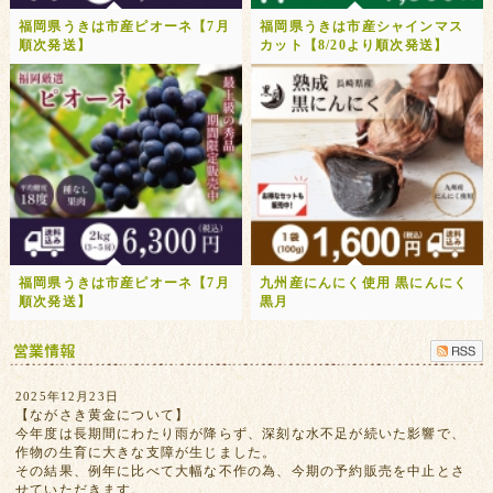
福岡県うきは市産ピオーネ【7月
福岡県うきは市産シャインマス
順次発送】
カット【8/20より順次発送】
福岡県うきは市産ピオーネ【7月
九州産にんにく使用 黒にんにく
順次発送】
黒月
2025年12月23日
【ながさき黄金について】
今年度は長期間にわたり雨が降らず、深刻な水不足が続いた影響で、
作物の生育に大きな支障が生じました。
その結果、例年に比べて大幅な不作の為、今期の予約販売を中止とさ
せていただきます。