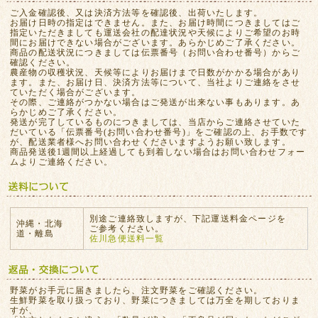
ご入金確認後、又は決済方法等を確認後、出荷いたします。
お届け日時の指定はできません。また、お届け時間につきましてはご
指定いただきましても運送会社の配達状況や天候によりご希望のお時
間にお届けできない場合がございます。あらかじめご了承ください。
商品の配送状況につきましては伝票番号（お問い合わせ番号）からご
確認ください。
農産物の収穫状況、天候等によりお届けまで日数がかかる場合があり
ます。また、お届け日、決済方法等について、当社よりご連絡をさせ
ていただく場合がございます。
その際、ご連絡がつかない場合はご発送が出来ない事もあります。あ
らかじめご了承ください。
発送が完了しているものにつきましては、当店からご連絡させていた
だいている「伝票番号(お問い合わせ番号)」をご確認の上、お手数です
が、配送業者様へお問い合わせくださいますようお願い致します。
商品発送後1週間以上経過しても到着しない場合はお問い合わせフォー
ムよりご連絡ください。
別途ご連絡致しますが、下記運送料金ページを
沖縄・北海
ご参考ください。
道・離島
佐川急便送料一覧
野菜がお手元に届きましたら、注文野菜をご確認ください。
生鮮野菜を取り扱っており、野菜につきましては万全を期しておりま
すが、