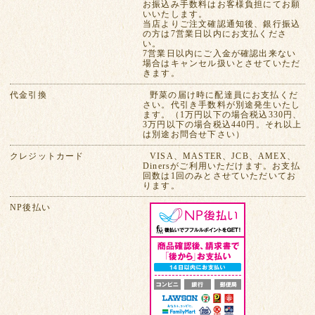
お振込み手数料はお客様負担にてお願
いいたします。
当店よりご注文確認通知後、銀行振込
の方は7営業日以内にお支払くださ
い。
7営業日以内にご入金が確認出来ない
場合はキャンセル扱いとさせていただ
きます。
代金引換
野菜の届け時に配達員にお支払くだ
さい。代引き手数料が別途発生いたし
ます。（1万円以下の場合税込330円、
3万円以下の場合税込440円。それ以上
は別途お問合せ下さい）
クレジットカード
VISA、MASTER、JCB、AMEX、
Dinersがご利用いただけます。お支払
回数は1回のみとさせていただいてお
ります。
NP後払い