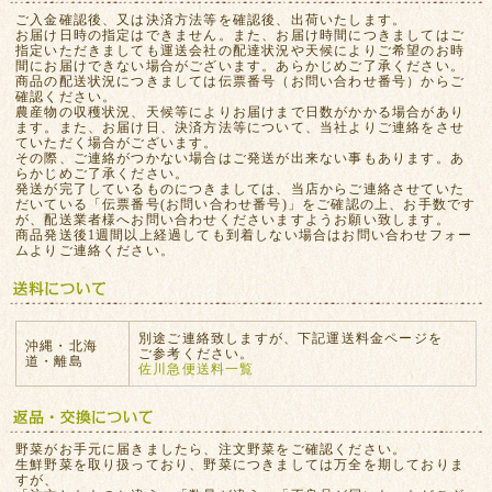
ご入金確認後、又は決済方法等を確認後、出荷いたします。
お届け日時の指定はできません。また、お届け時間につきましてはご
指定いただきましても運送会社の配達状況や天候によりご希望のお時
間にお届けできない場合がございます。あらかじめご了承ください。
商品の配送状況につきましては伝票番号（お問い合わせ番号）からご
確認ください。
農産物の収穫状況、天候等によりお届けまで日数がかかる場合があり
ます。また、お届け日、決済方法等について、当社よりご連絡をさせ
ていただく場合がございます。
その際、ご連絡がつかない場合はご発送が出来ない事もあります。あ
らかじめご了承ください。
発送が完了しているものにつきましては、当店からご連絡させていた
だいている「伝票番号(お問い合わせ番号)」をご確認の上、お手数です
が、配送業者様へお問い合わせくださいますようお願い致します。
商品発送後1週間以上経過しても到着しない場合はお問い合わせフォー
ムよりご連絡ください。
別途ご連絡致しますが、下記運送料金ページを
沖縄・北海
ご参考ください。
道・離島
佐川急便送料一覧
野菜がお手元に届きましたら、注文野菜をご確認ください。
生鮮野菜を取り扱っており、野菜につきましては万全を期しておりま
すが、