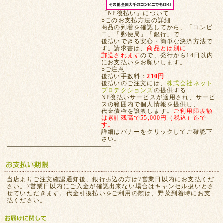
「NP後払い」について
○このお支払方法の詳細
商品の到着を確認してから、「コンビ
ニ」「郵便局」「銀行」で
後払いできる安心・簡単な決済方法で
す。請求書は、
商品とは別に
郵送されます
ので、発行から14日以内
にお支払いをお願いします。
○ご注意
後払い手数料：
210円
後払いのご注文には、
株式会社ネット
プロテクションズ
の提供する
NP後払いサービスが適用され、サービ
スの範囲内で個人情報を提供し、
代金債権を譲渡します。
ご利用限度額
は累計残高で55,000円（税込）迄で
す。
詳細はバナーをクリックしてご確認下
さい。
当店よりご注文確認通知後、銀行振込の方は7営業日以内にお支払くだ
さい。7営業日以内にご入金が確認出来ない場合はキャンセル扱いとさ
せていただきます。代金引換払いをご利用の際は、野菜到着時にお支
払ください。