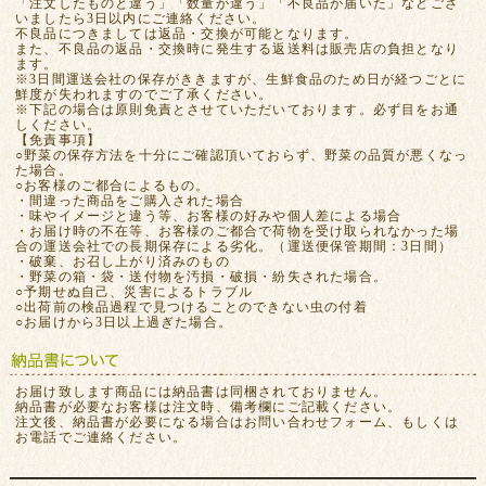
「注文したものと違う」「数量が違う」「不良品が届いた」などござ
いましたら3日以内にご連絡ください。
不良品につきましては返品・交換が可能となります。
また、不良品の返品・交換時に発生する返送料は販売店の負担となり
ます。
※3日間運送会社の保存がききますが、生鮮食品のため日が経つごとに
鮮度が失われますのでご了承ください。
※下記の場合は原則免責とさせていただいております。必ず目をお通
しください。
【免責事項】
○野菜の保存方法を十分にご確認頂いておらず、野菜の品質が悪くなっ
た場合。
○お客様のご都合によるもの。
・間違った商品をご購入された場合
・味やイメージと違う等、お客様の好みや個人差による場合
・お届け時の不在等、お客様のご都合で荷物を受け取られなかった場
合の運送会社での長期保存による劣化。（運送便保管期間：3日間）
・破棄、お召し上がり済みのもの
・野菜の箱・袋・送付物を汚損・破損・紛失された場合。
○予期せぬ自己、災害によるトラブル
○出荷前の検品過程で見つけることのできない虫の付着
○お届けから3日以上過ぎた場合。
お届け致します商品には納品書は同梱されておりません。
納品書が必要なお客様は注文時、備考欄にご記載ください。
注文後、納品書が必要になる場合はお問い合わせフォーム、もしくは
お電話でご連絡ください。