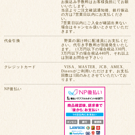
お振込み手数料はお客様負担にてお願
いいたします。
当店よりご注文確認通知後、銀行振込
の方は7営業日以内にお支払くださ
い。
7営業日以内にご入金が確認出来ない
場合はキャンセル扱いとさせていただ
きます。
代金引換
野菜の届け時に配達員にお支払くだ
さい。代引き手数料が別途発生いたし
ます。（1万円以下の場合税込330円、
3万円以下の場合税込440円。それ以上
は別途お問合せ下さい）
クレジットカード
VISA、MASTER、JCB、AMEX、
Dinersがご利用いただけます。お支払
回数は1回のみとさせていただいてお
ります。
NP後払い