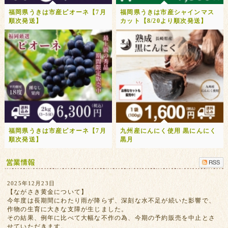
福岡県うきは市産ピオーネ【7月
福岡県うきは市産シャインマス
順次発送】
カット【8/20より順次発送】
福岡県うきは市産ピオーネ【7月
九州産にんにく使用 黒にんにく
順次発送】
黒月
2025年12月23日
【ながさき黄金について】
今年度は長期間にわたり雨が降らず、深刻な水不足が続いた影響で、
作物の生育に大きな支障が生じました。
その結果、例年に比べて大幅な不作の為、今期の予約販売を中止とさ
せていただきます。