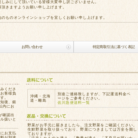
楽しみにして頂いている皆様大変申し訳ございません。
解頂きますようお願い申し上げます。
地のものオンラインショップを宜しくお願い申し上げます。
お問い合わせ
特定商取引法に基づく表記
込みくださ
はお客様負
別途ご連絡致しますが、下記運送料金ペ
沖縄・北海
ます。
ージをご参考ください。
道・離島
通知後、銀
佐川急便送料一覧
以内にお
が確認出
セル扱いと
。
野菜がお手元に届きましたら、注文野菜をご確認ください。
生鮮野菜を取り扱っており、野菜につきましては万全を期し
員にお支払
ておりますが、
数料が別途