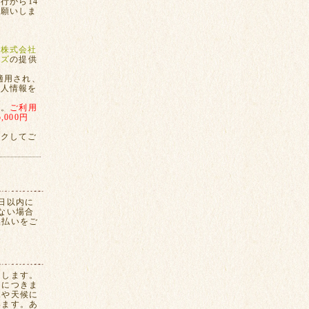
行から14
お願いしま
、
株式会社
ンズ
の提供
適用され、
個人情報を
す。
ご利用
000円
ックしてご
日以内に
ない場合
換払いをご
たします。
間につきま
況や天候に
います。あ