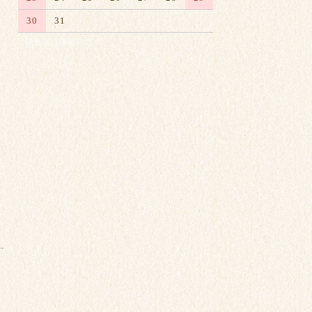
30
31
※赤字は休業日です