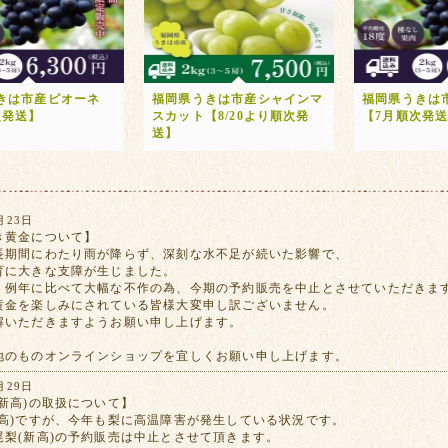
きは市産ピオーネ
福岡県うきは市産シャインマ
福岡県うきは
次発送】
スカット【8/20より順次発
【7月順次発
送】
月23日
き黄金について】
長期間にわたり雨が降らず、深刻な水不足が続いた影響で、
育に大きな支障が生じました。
、例年に比べて大幅な不作の為、今期の予約販売を中止とさせていただきま
黄金を楽しみにされている皆様大変申し訳ございません。
解いただきますようお願い申し上げます。
地のものオンラインショップを宜しくお願い申し上げます。
月29日
新高)の取扱について】
新高)ですが、今年も梨に高温障害が発生している状況です。
尾梨(新高)の予約販売は中止とさせて頂きます。