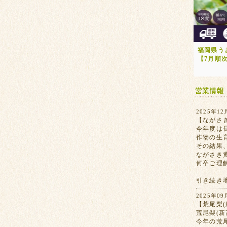
福岡県う
【7月順
2025年12
【ながさ
今年度は
作物の生
その結果
ながさき
何卒ご理
引き続き
2025年09
【荒尾梨(
荒尾梨(
今年の荒