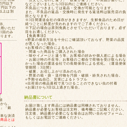
「注文したものと違う」「数量が違う」「不良品が届いた」
万円以下
などございましたら3日以内にご連絡ください。
万円以下の
不良品につきましては返品・交換が可能となります。
れ以上は別
また、不良品の返品・交換時に発生する返送料は販売店の負
担となります。
※3日間運送会社の保存がききますが、生鮮食品のため日が
経つごとに鮮度が失われますのでご了承ください。
CB、
※下記の場合は原則免責とさせていただいております。必ず
ご利用いただ
目をお通しください。
1回のみ
【免責事項】
おります。
○野菜の保存方法を十分にご確認頂いておらず、野菜の品質
が悪くなった場合。
○お客様のご都合によるもの。
・間違った商品をご購入された場合
・味やイメージと違う等、お客様の好みや個人差による場合
・お届け時の不在等、お客様のご都合で荷物を受け取られな
かった場合の運送会社での長期保存による劣化。（運送便保
管期間：3日間）
・破棄、お召し上がり済みのもの
・野菜の箱・袋・送付物を汚損・破損・紛失された場合。
○予期せぬ自己、災害によるトラブル
○出荷前の検品過程で見つけることのできない虫の付着
○お届けから3日以上過ぎた場合。
て
細
てから、
お届け致します商品には納品書は同梱されておりません。
局」「銀
納品書が必要なお客様は注文時、備考欄にご記載ください。
注文後、納品書が必要になる場合はお問い合わせフォーム、
簡単な決済
もしくはお電話でご連絡ください。
、
商品とは