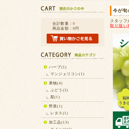
今が旬
スタッフ
合計数量：
0
取り扱い
商品金額：
0円
ハーブ(1)
マンジェリコン(1)
果物(4)
ぶどう(3)
梨(1)
野菜(1)
レタス(1)
加工品(13)