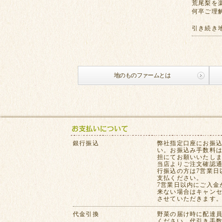
荒尾梨を
何卒ご理
引き続き
地のものファームとは
銀行振込
弊社指定口座にお振
い。お振込み手数料
担にてお願いいたし
当店よりご注文確認
行振込の方は7営業日
支払ください。
7営業日以内にご入金
来ない場合はキャン
させていただきます
代金引換
野菜の届け時に配達
ください。代引き手