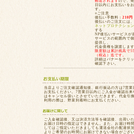
郵送されます
ので、発
日以内にお支払いを
す。
○ご注意
後払い手数料：
210円
後払いのご注文には
ネットプロテクショ
する
NP後払いサービスが
サービスの範囲内で
提供し、
代金債権を譲渡しま
限度額は累計残高で55,
（税込）迄です。
詳細はバナーをクリ
確認下さい。
当店よりご注文確認通知後、銀行振込の方は7営業
お支払ください。7営業日以内にご入金が確認出来
はキャンセル扱いとさせていただきます。代金引
利用の際は、野菜到着時にお支払ください。
ご入金確認後、又は決済方法等を確認後、出荷い
お届け日時の指定はできません。また、お届け時
してはご指定いただきましても運送会社の配達状
よりご希望のお時間にお届けできない場合がござ