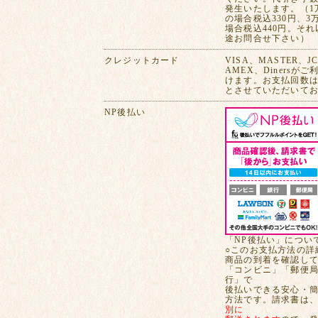
発生いたします。（1
の場合税込330円、3
場合税込440円。そ
途お問合せ下さい）
クレジットカード
VISA、MASTER、J
AMEX、Dinersが
けます。お支払回数は
とさせていただいて
NP後払い
「NP後払い」につい
○このお支払方法の詳
商品の到着を確認し
「コンビニ」「郵便
行」で
後払いできる安心・
方法です。請求書は
別に