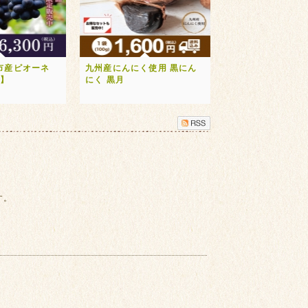
市産ピオーネ
九州産にんにく使用 黒にん
送】
にく 黒月
す。