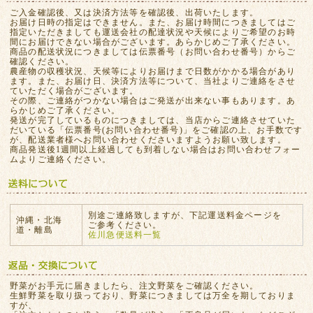
ご入金確認後、又は決済方法等を確認後、出荷いたします。
お届け日時の指定はできません。また、お届け時間につきましてはご
指定いただきましても運送会社の配達状況や天候によりご希望のお時
間にお届けできない場合がございます。あらかじめご了承ください。
商品の配送状況につきましては伝票番号（お問い合わせ番号）からご
確認ください。
農産物の収穫状況、天候等によりお届けまで日数がかかる場合があり
ます。また、お届け日、決済方法等について、当社よりご連絡をさせ
ていただく場合がございます。
その際、ご連絡がつかない場合はご発送が出来ない事もあります。あ
らかじめご了承ください。
発送が完了しているものにつきましては、当店からご連絡させていた
だいている「伝票番号(お問い合わせ番号)」をご確認の上、お手数です
が、配送業者様へお問い合わせくださいますようお願い致します。
商品発送後1週間以上経過しても到着しない場合はお問い合わせフォー
ムよりご連絡ください。
別途ご連絡致しますが、下記運送料金ページを
沖縄・北海
ご参考ください。
道・離島
佐川急便送料一覧
野菜がお手元に届きましたら、注文野菜をご確認ください。
生鮮野菜を取り扱っており、野菜につきましては万全を期しておりま
すが、