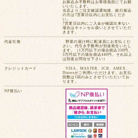
お振込み手数料はお客様負担にてお願
いいたします。
当店よりご注文確認通知後、銀行振込
の方は7営業日以内にお支払くださ
い。
7営業日以内にご入金が確認出来ない
場合はキャンセル扱いとさせていただ
きます。
代金引換
野菜の届け時に配達員にお支払くだ
さい。代引き手数料が別途発生いたし
ます。（1万円以下の場合税込330円、
3万円以下の場合税込440円。それ以上
は別途お問合せ下さい）
クレジットカード
VISA、MASTER、JCB、AMEX、
Dinersがご利用いただけます。お支払
回数は1回のみとさせていただいてお
ります。
NP後払い