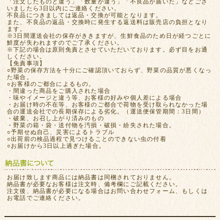
「注文したものと違う」「数量が違う」「不良品が届いた」などござ
いましたら3日以内にご連絡ください。
不良品につきましては返品・交換が可能となります。
また、不良品の返品・交換時に発生する返送料は販売店の負担となり
ます。
※3日間運送会社の保存がききますが、生鮮食品のため日が経つごとに
鮮度が失われますのでご了承ください。
※下記の場合は原則免責とさせていただいております。必ず目をお通
しください。
【免責事項】
○野菜の保存方法を十分にご確認頂いておらず、野菜の品質が悪くなっ
た場合。
○お客様のご都合によるもの。
・間違った商品をご購入された場合
・味やイメージと違う等、お客様の好みや個人差による場合
・お届け時の不在等、お客様のご都合で荷物を受け取られなかった場
合の運送会社での長期保存による劣化。（運送便保管期間：3日間）
・破棄、お召し上がり済みのもの
・野菜の箱・袋・送付物を汚損・破損・紛失された場合。
○予期せぬ自己、災害によるトラブル
○出荷前の検品過程で見つけることのできない虫の付着
○お届けから3日以上過ぎた場合。
お届け致します商品には納品書は同梱されておりません。
納品書が必要なお客様は注文時、備考欄にご記載ください。
注文後、納品書が必要になる場合はお問い合わせフォーム、もしくは
お電話でご連絡ください。