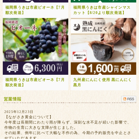
福岡県うきは市産ピオーネ【7月
福岡県うきは市産シャインマス
順次発送】
カット【8/20より順次発送】
福岡県うきは市産ピオーネ【7月
九州産にんにく使用 黒にんにく
順次発送】
黒月
2025年12月23日
【ながさき黄金について】
今年度は長期間にわたり雨が降らず、深刻な水不足が続いた影響で、
作物の生育に大きな支障が生じました。
その結果、例年に比べて大幅な不作の為、今期の予約販売を中止とさ
せていただきます。