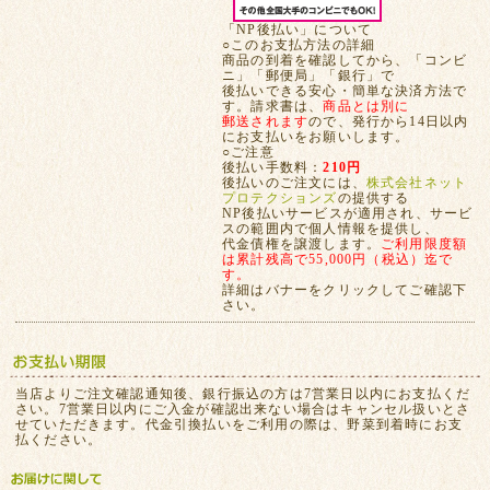
「NP後払い」について
○このお支払方法の詳細
商品の到着を確認してから、「コンビ
ニ」「郵便局」「銀行」で
後払いできる安心・簡単な決済方法で
す。請求書は、
商品とは別に
郵送されます
ので、発行から14日以内
にお支払いをお願いします。
○ご注意
後払い手数料：
210円
後払いのご注文には、
株式会社ネット
プロテクションズ
の提供する
NP後払いサービスが適用され、サービ
スの範囲内で個人情報を提供し、
代金債権を譲渡します。
ご利用限度額
は累計残高で55,000円（税込）迄で
す。
詳細はバナーをクリックしてご確認下
さい。
当店よりご注文確認通知後、銀行振込の方は7営業日以内にお支払くだ
さい。7営業日以内にご入金が確認出来ない場合はキャンセル扱いとさ
せていただきます。代金引換払いをご利用の際は、野菜到着時にお支
払ください。