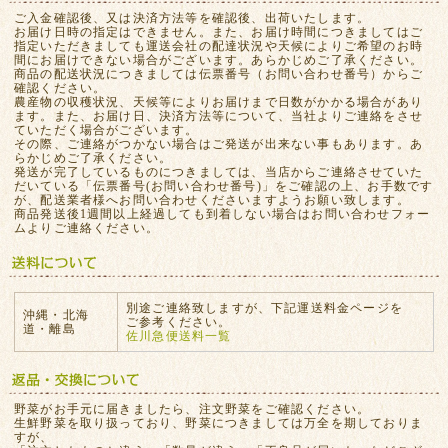
ご入金確認後、又は決済方法等を確認後、出荷いたします。
お届け日時の指定はできません。また、お届け時間につきましてはご
指定いただきましても運送会社の配達状況や天候によりご希望のお時
間にお届けできない場合がございます。あらかじめご了承ください。
商品の配送状況につきましては伝票番号（お問い合わせ番号）からご
確認ください。
農産物の収穫状況、天候等によりお届けまで日数がかかる場合があり
ます。また、お届け日、決済方法等について、当社よりご連絡をさせ
ていただく場合がございます。
その際、ご連絡がつかない場合はご発送が出来ない事もあります。あ
らかじめご了承ください。
発送が完了しているものにつきましては、当店からご連絡させていた
だいている「伝票番号(お問い合わせ番号)」をご確認の上、お手数です
が、配送業者様へお問い合わせくださいますようお願い致します。
商品発送後1週間以上経過しても到着しない場合はお問い合わせフォー
ムよりご連絡ください。
別途ご連絡致しますが、下記運送料金ページを
沖縄・北海
ご参考ください。
道・離島
佐川急便送料一覧
野菜がお手元に届きましたら、注文野菜をご確認ください。
生鮮野菜を取り扱っており、野菜につきましては万全を期しておりま
すが、