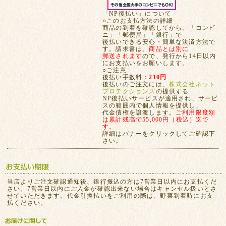
「NP後払い」について
○このお支払方法の詳細
商品の到着を確認してから、「コンビ
ニ」「郵便局」「銀行」で
後払いできる安心・簡単な決済方法で
す。請求書は、
商品とは別に
郵送されます
ので、発行から14日以内
にお支払いをお願いします。
○ご注意
後払い手数料：
210円
後払いのご注文には、
株式会社ネット
プロテクションズ
の提供する
NP後払いサービスが適用され、サービ
スの範囲内で個人情報を提供し、
代金債権を譲渡します。
ご利用限度額
は累計残高で55,000円（税込）迄で
す。
詳細はバナーをクリックしてご確認下
さい。
当店よりご注文確認通知後、銀行振込の方は7営業日以内にお支払くだ
さい。7営業日以内にご入金が確認出来ない場合はキャンセル扱いとさ
せていただきます。代金引換払いをご利用の際は、野菜到着時にお支
払ください。