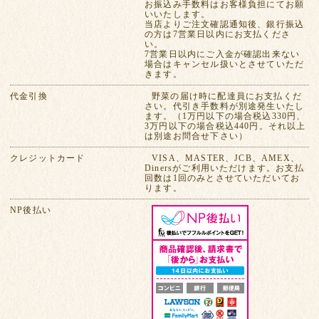
お振込み手数料はお客様負担にてお願
いいたします。
当店よりご注文確認通知後、銀行振込
の方は7営業日以内にお支払くださ
い。
7営業日以内にご入金が確認出来ない
場合はキャンセル扱いとさせていただ
きます。
代金引換
野菜の届け時に配達員にお支払くだ
さい。代引き手数料が別途発生いたし
ます。（1万円以下の場合税込330円、
3万円以下の場合税込440円。それ以上
は別途お問合せ下さい）
クレジットカード
VISA、MASTER、JCB、AMEX、
Dinersがご利用いただけます。お支払
回数は1回のみとさせていただいてお
ります。
NP後払い