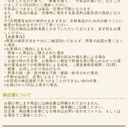
「注文したものと違う」「数量が違う」「不良品が届いた」などござ
いましたら3日以内にご連絡ください。
不良品につきましては返品・交換が可能となります。
また、不良品の返品・交換時に発生する返送料は販売店の負担となり
ます。
※3日間運送会社の保存がききますが、生鮮食品のため日が経つごとに
鮮度が失われますのでご了承ください。
※下記の場合は原則免責とさせていただいております。必ず目をお通
しください。
【免責事項】
○野菜の保存方法を十分にご確認頂いておらず、野菜の品質が悪くなっ
た場合。
○お客様のご都合によるもの。
・間違った商品をご購入された場合
・味やイメージと違う等、お客様の好みや個人差による場合
・お届け時の不在等、お客様のご都合で荷物を受け取られなかった場
合の運送会社での長期保存による劣化。（運送便保管期間：3日間）
・破棄、お召し上がり済みのもの
・野菜の箱・袋・送付物を汚損・破損・紛失された場合。
○予期せぬ自己、災害によるトラブル
○出荷前の検品過程で見つけることのできない虫の付着
○お届けから3日以上過ぎた場合。
お届け致します商品には納品書は同梱されておりません。
納品書が必要なお客様は注文時、備考欄にご記載ください。
注文後、納品書が必要になる場合はお問い合わせフォーム、もしくは
お電話でご連絡ください。