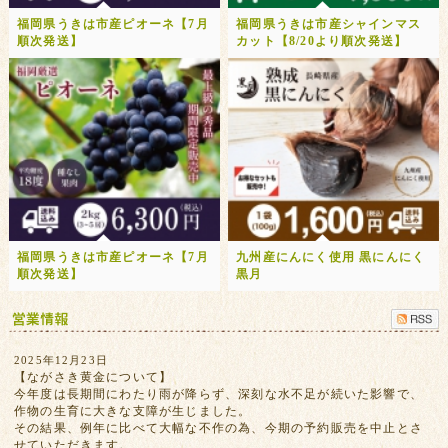
福岡県うきは市産ピオーネ【7月
福岡県うきは市産シャインマス
順次発送】
カット【8/20より順次発送】
福岡県うきは市産ピオーネ【7月
九州産にんにく使用 黒にんにく
順次発送】
黒月
2025年12月23日
【ながさき黄金について】
今年度は長期間にわたり雨が降らず、深刻な水不足が続いた影響で、
作物の生育に大きな支障が生じました。
その結果、例年に比べて大幅な不作の為、今期の予約販売を中止とさ
せていただきます。