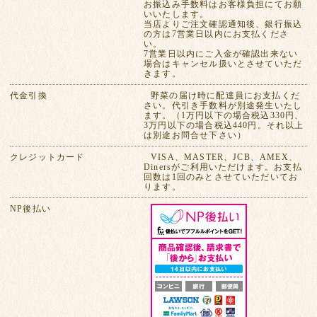
お振込み手数料はお客様負担にてお願
いいたします。
当店よりご注文確認通知後、銀行振込
の方は7営業日以内にお支払くださ
い。
7営業日以内にご入金が確認出来ない
場合はキャンセル扱いとさせていただ
きます。
代金引換
野菜の届け時に配達員にお支払くだ
さい。代引き手数料が別途発生いたし
ます。（1万円以下の場合税込330円、
3万円以下の場合税込440円。それ以上
は別途お問合せ下さい）
クレジットカード
VISA、MASTER、JCB、AMEX、
Dinersがご利用いただけます。お支払
回数は1回のみとさせていただいてお
ります。
NP後払い