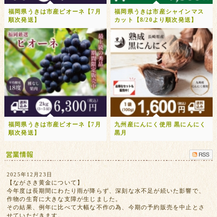
福岡県うきは市産ピオーネ【7月
福岡県うきは市産シャインマス
順次発送】
カット【8/20より順次発送】
福岡県うきは市産ピオーネ【7月
九州産にんにく使用 黒にんにく
順次発送】
黒月
2025年12月23日
【ながさき黄金について】
今年度は長期間にわたり雨が降らず、深刻な水不足が続いた影響で、
作物の生育に大きな支障が生じました。
その結果、例年に比べて大幅な不作の為、今期の予約販売を中止とさ
せていただきます。