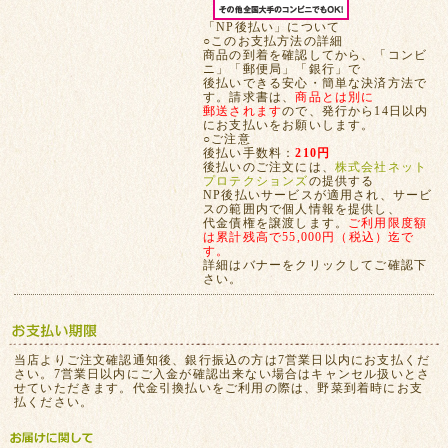
「NP後払い」について
○このお支払方法の詳細
商品の到着を確認してから、「コンビ
ニ」「郵便局」「銀行」で
後払いできる安心・簡単な決済方法で
す。請求書は、
商品とは別に
郵送されます
ので、発行から14日以内
にお支払いをお願いします。
○ご注意
後払い手数料：
210円
後払いのご注文には、
株式会社ネット
プロテクションズ
の提供する
NP後払いサービスが適用され、サービ
スの範囲内で個人情報を提供し、
代金債権を譲渡します。
ご利用限度額
は累計残高で55,000円（税込）迄で
す。
詳細はバナーをクリックしてご確認下
さい。
当店よりご注文確認通知後、銀行振込の方は7営業日以内にお支払くだ
さい。7営業日以内にご入金が確認出来ない場合はキャンセル扱いとさ
せていただきます。代金引換払いをご利用の際は、野菜到着時にお支
払ください。