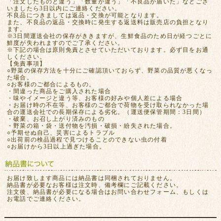
「注文したものと違う」「数量が違う」「不良品が届いた」などござ
いましたら3日以内にご連絡ください。
不良品につきましては返品・交換が可能となります。
また、不良品の返品・交換時に発生する返送料は販売店の負担となり
ます。
※3日間運送会社の保存がききますが、生鮮食品のため日が経つごとに
鮮度が失われますのでご了承ください。
※下記の場合は原則免責とさせていただいております。必ず目をお通
しください。
【免責事項】
○野菜の保存方法を十分にご確認頂いておらず、野菜の品質が悪くなっ
た場合。
○お客様のご都合によるもの。
・間違った商品をご購入された場合
・味やイメージと違う等、お客様の好みや個人差による場合
・お届け時の不在等、お客様のご都合で荷物を受け取られなかった場
合の運送会社での長期保存による劣化。（運送便保管期間：3日間）
・破棄、お召し上がり済みのもの
・野菜の箱・袋・送付物を汚損・破損・紛失された場合。
○予期せぬ自己、災害によるトラブル
○出荷前の検品過程で見つけることのできない虫の付着
○お届けから3日以上過ぎた場合。
お届け致します商品には納品書は同梱されておりません。
納品書が必要なお客様は注文時、備考欄にご記載ください。
注文後、納品書が必要になる場合はお問い合わせフォーム、もしくは
お電話でご連絡ください。