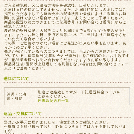
ご入金確認後、又は決済方法等を確認後、出荷いたします。
お届け日時の指定はできません。また、お届け時間につきましてはご
指定いただきましても運送会社の配達状況や天候によりご希望のお時
間にお届けできない場合がございます。あらかじめご了承ください。
商品の配送状況につきましては伝票番号（お問い合わせ番号）からご
確認ください。
農産物の収穫状況、天候等によりお届けまで日数がかかる場合があり
ます。また、お届け日、決済方法等について、当社よりご連絡をさせ
ていただく場合がございます。
その際、ご連絡がつかない場合はご発送が出来ない事もあります。あ
らかじめご了承ください。
発送が完了しているものにつきましては、当店からご連絡させていた
だいている「伝票番号(お問い合わせ番号)」をご確認の上、お手数です
が、配送業者様へお問い合わせくださいますようお願い致します。
商品発送後1週間以上経過しても到着しない場合はお問い合わせフォー
ムよりご連絡ください。
別途ご連絡致しますが、下記運送料金ページを
沖縄・北海
ご参考ください。
道・離島
佐川急便送料一覧
野菜がお手元に届きましたら、注文野菜をご確認ください。
生鮮野菜を取り扱っており、野菜につきましては万全を期しておりま
すが、