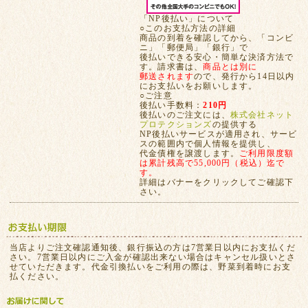
「NP後払い」について
○このお支払方法の詳細
商品の到着を確認してから、「コンビ
ニ」「郵便局」「銀行」で
後払いできる安心・簡単な決済方法で
す。請求書は、
商品とは別に
郵送されます
ので、発行から14日以内
にお支払いをお願いします。
○ご注意
後払い手数料：
210円
後払いのご注文には、
株式会社ネット
プロテクションズ
の提供する
NP後払いサービスが適用され、サービ
スの範囲内で個人情報を提供し、
代金債権を譲渡します。
ご利用限度額
は累計残高で55,000円（税込）迄で
す。
詳細はバナーをクリックしてご確認下
さい。
当店よりご注文確認通知後、銀行振込の方は7営業日以内にお支払くだ
さい。7営業日以内にご入金が確認出来ない場合はキャンセル扱いとさ
せていただきます。代金引換払いをご利用の際は、野菜到着時にお支
払ください。