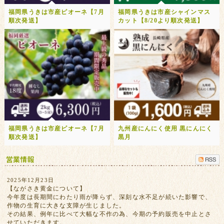
福岡県うきは市産ピオーネ【7月
福岡県うきは市産シャインマス
順次発送】
カット【8/20より順次発送】
福岡県うきは市産ピオーネ【7月
九州産にんにく使用 黒にんにく
順次発送】
黒月
2025年12月23日
【ながさき黄金について】
今年度は長期間にわたり雨が降らず、深刻な水不足が続いた影響で、
作物の生育に大きな支障が生じました。
その結果、例年に比べて大幅な不作の為、今期の予約販売を中止とさ
せていただきます。