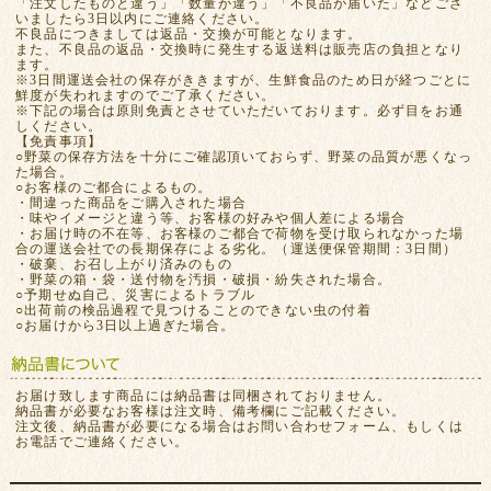
「注文したものと違う」「数量が違う」「不良品が届いた」などござ
いましたら3日以内にご連絡ください。
不良品につきましては返品・交換が可能となります。
また、不良品の返品・交換時に発生する返送料は販売店の負担となり
ます。
※3日間運送会社の保存がききますが、生鮮食品のため日が経つごとに
鮮度が失われますのでご了承ください。
※下記の場合は原則免責とさせていただいております。必ず目をお通
しください。
【免責事項】
○野菜の保存方法を十分にご確認頂いておらず、野菜の品質が悪くなっ
た場合。
○お客様のご都合によるもの。
・間違った商品をご購入された場合
・味やイメージと違う等、お客様の好みや個人差による場合
・お届け時の不在等、お客様のご都合で荷物を受け取られなかった場
合の運送会社での長期保存による劣化。（運送便保管期間：3日間）
・破棄、お召し上がり済みのもの
・野菜の箱・袋・送付物を汚損・破損・紛失された場合。
○予期せぬ自己、災害によるトラブル
○出荷前の検品過程で見つけることのできない虫の付着
○お届けから3日以上過ぎた場合。
お届け致します商品には納品書は同梱されておりません。
納品書が必要なお客様は注文時、備考欄にご記載ください。
注文後、納品書が必要になる場合はお問い合わせフォーム、もしくは
お電話でご連絡ください。