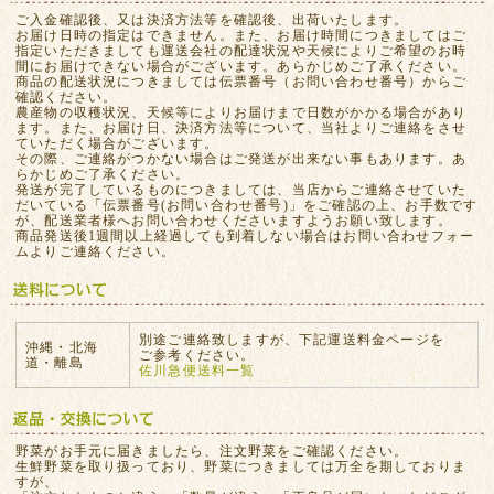
ご入金確認後、又は決済方法等を確認後、出荷いたします。
お届け日時の指定はできません。また、お届け時間につきましてはご
指定いただきましても運送会社の配達状況や天候によりご希望のお時
間にお届けできない場合がございます。あらかじめご了承ください。
商品の配送状況につきましては伝票番号（お問い合わせ番号）からご
確認ください。
農産物の収穫状況、天候等によりお届けまで日数がかかる場合があり
ます。また、お届け日、決済方法等について、当社よりご連絡をさせ
ていただく場合がございます。
その際、ご連絡がつかない場合はご発送が出来ない事もあります。あ
らかじめご了承ください。
発送が完了しているものにつきましては、当店からご連絡させていた
だいている「伝票番号(お問い合わせ番号)」をご確認の上、お手数です
が、配送業者様へお問い合わせくださいますようお願い致します。
商品発送後1週間以上経過しても到着しない場合はお問い合わせフォー
ムよりご連絡ください。
別途ご連絡致しますが、下記運送料金ページを
沖縄・北海
ご参考ください。
道・離島
佐川急便送料一覧
野菜がお手元に届きましたら、注文野菜をご確認ください。
生鮮野菜を取り扱っており、野菜につきましては万全を期しておりま
すが、