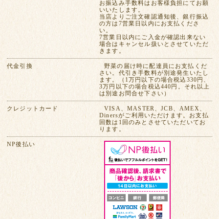
お振込み手数料はお客様負担にてお願
いいたします。
当店よりご注文確認通知後、銀行振込
の方は7営業日以内にお支払くださ
い。
7営業日以内にご入金が確認出来ない
場合はキャンセル扱いとさせていただ
きます。
代金引換
野菜の届け時に配達員にお支払くだ
さい。代引き手数料が別途発生いたし
ます。（1万円以下の場合税込330円、
3万円以下の場合税込440円。それ以上
は別途お問合せ下さい）
クレジットカード
VISA、MASTER、JCB、AMEX、
Dinersがご利用いただけます。お支払
回数は1回のみとさせていただいてお
ります。
NP後払い