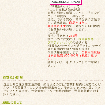
「NP後払い」について
○このお支払方法の詳細
商品の到着を確認してから、「コンビ
ニ」「郵便局」「銀行」で
後払いできる安心・簡単な決済方法で
す。請求書は、
商品とは別に
郵送されます
ので、発行から14日以内
にお支払いをお願いします。
○ご注意
後払い手数料：
210円
後払いのご注文には、
株式会社ネット
プロテクションズ
の提供する
NP後払いサービスが適用され、サービ
スの範囲内で個人情報を提供し、
代金債権を譲渡します。
ご利用限度額
は累計残高で55,000円（税込）迄で
す。
詳細はバナーをクリックしてご確認下
さい。
当店よりご注文確認通知後、銀行振込の方は7営業日以内にお支払くだ
さい。7営業日以内にご入金が確認出来ない場合はキャンセル扱いとさ
せていただきます。代金引換払いをご利用の際は、野菜到着時にお支
払ください。