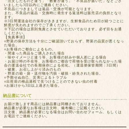
「注文したものと違う」「数量が違う」「不良品が届いた」などござ
いましたら3日以内にご連絡ください。
不良品につきましては返品・交換が可能となります。
また、不良品の返品・交換時に発生する返送料は販売店の負担となり
ます。
※3日間運送会社の保存がききますが、生鮮食品のため日が経つごとに
鮮度が失われますのでご了承ください。
※下記の場合は原則免責とさせていただいております。必ず目をお通
しください。
【免責事項】
○野菜の保存方法を十分にご確認頂いておらず、野菜の品質が悪くなっ
た場合。
○お客様のご都合によるもの。
・間違った商品をご購入された場合
・味やイメージと違う等、お客様の好みや個人差による場合
・お届け時の不在等、お客様のご都合で荷物を受け取られなかった場
合の運送会社での長期保存による劣化。（運送便保管期間：3日間）
・破棄、お召し上がり済みのもの
・野菜の箱・袋・送付物を汚損・破損・紛失された場合。
○予期せぬ自己、災害によるトラブル
○出荷前の検品過程で見つけることのできない虫の付着
○お届けから3日以上過ぎた場合。
お届け致します商品には納品書は同梱されておりません。
納品書が必要なお客様は注文時、備考欄にご記載ください。
注文後、納品書が必要になる場合はお問い合わせフォーム、もしくは
お電話でご連絡ください。