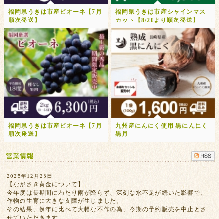
福岡県うきは市産ピオーネ【7月
福岡県うきは市産シャインマス
順次発送】
カット【8/20より順次発送】
福岡県うきは市産ピオーネ【7月
九州産にんにく使用 黒にんにく
順次発送】
黒月
2025年12月23日
【ながさき黄金について】
今年度は長期間にわたり雨が降らず、深刻な水不足が続いた影響で、
作物の生育に大きな支障が生じました。
その結果、例年に比べて大幅な不作の為、今期の予約販売を中止とさ
せていただきます。