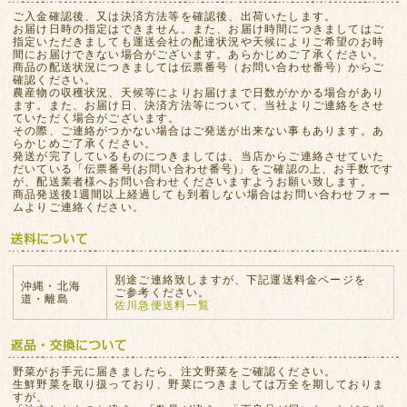
ご入金確認後、又は決済方法等を確認後、出荷いたします。
お届け日時の指定はできません。また、お届け時間につきましてはご
指定いただきましても運送会社の配達状況や天候によりご希望のお時
間にお届けできない場合がございます。あらかじめご了承ください。
商品の配送状況につきましては伝票番号（お問い合わせ番号）からご
確認ください。
農産物の収穫状況、天候等によりお届けまで日数がかかる場合があり
ます。また、お届け日、決済方法等について、当社よりご連絡をさせ
ていただく場合がございます。
その際、ご連絡がつかない場合はご発送が出来ない事もあります。あ
らかじめご了承ください。
発送が完了しているものにつきましては、当店からご連絡させていた
だいている「伝票番号(お問い合わせ番号)」をご確認の上、お手数です
が、配送業者様へお問い合わせくださいますようお願い致します。
商品発送後1週間以上経過しても到着しない場合はお問い合わせフォー
ムよりご連絡ください。
別途ご連絡致しますが、下記運送料金ページを
沖縄・北海
ご参考ください。
道・離島
佐川急便送料一覧
野菜がお手元に届きましたら、注文野菜をご確認ください。
生鮮野菜を取り扱っており、野菜につきましては万全を期しておりま
すが、