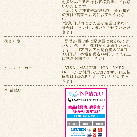
お振込み手数料はお客様負担にてお願
いいたします。
当店よりご注文確認通知後、銀行振込
の方は7営業日以内にお支払くださ
い。
7営業日以内にご入金が確認出来ない
場合はキャンセル扱いとさせていただ
きます。
代金引換
野菜の届け時に配達員にお支払くだ
さい。代引き手数料が別途発生いたし
ます。（1万円以下の場合税込330円、
3万円以下の場合税込440円。それ以上
は別途お問合せ下さい）
クレジットカード
VISA、MASTER、JCB、AMEX、
Dinersがご利用いただけます。お支払
回数は1回のみとさせていただいてお
ります。
NP後払い