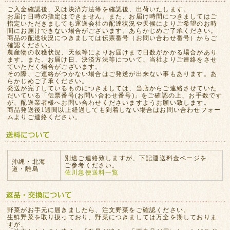
ご入金確認後、又は決済方法等を確認後、出荷いたします。
お届け日時の指定はできません。また、お届け時間につきましてはご
指定いただきましても運送会社の配達状況や天候によりご希望のお時
間にお届けできない場合がございます。あらかじめご了承ください。
商品の配送状況につきましては伝票番号（お問い合わせ番号）からご
確認ください。
農産物の収穫状況、天候等によりお届けまで日数がかかる場合があり
ます。また、お届け日、決済方法等について、当社よりご連絡をさせ
ていただく場合がございます。
その際、ご連絡がつかない場合はご発送が出来ない事もあります。あ
らかじめご了承ください。
発送が完了しているものにつきましては、当店からご連絡させていた
だいている「伝票番号(お問い合わせ番号)」をご確認の上、お手数です
が、配送業者様へお問い合わせくださいますようお願い致します。
商品発送後1週間以上経過しても到着しない場合はお問い合わせフォー
ムよりご連絡ください。
別途ご連絡致しますが、下記運送料金ページを
沖縄・北海
ご参考ください。
道・離島
佐川急便送料一覧
野菜がお手元に届きましたら、注文野菜をご確認ください。
生鮮野菜を取り扱っており、野菜につきましては万全を期しておりま
すが、