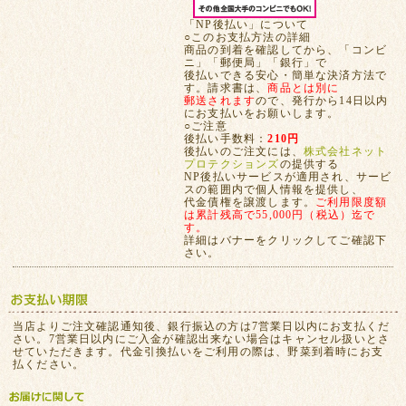
「NP後払い」について
○このお支払方法の詳細
商品の到着を確認してから、「コンビ
ニ」「郵便局」「銀行」で
後払いできる安心・簡単な決済方法で
す。請求書は、
商品とは別に
郵送されます
ので、発行から14日以内
にお支払いをお願いします。
○ご注意
後払い手数料：
210円
後払いのご注文には、
株式会社ネット
プロテクションズ
の提供する
NP後払いサービスが適用され、サービ
スの範囲内で個人情報を提供し、
代金債権を譲渡します。
ご利用限度額
は累計残高で55,000円（税込）迄で
す。
詳細はバナーをクリックしてご確認下
さい。
当店よりご注文確認通知後、銀行振込の方は7営業日以内にお支払くだ
さい。7営業日以内にご入金が確認出来ない場合はキャンセル扱いとさ
せていただきます。代金引換払いをご利用の際は、野菜到着時にお支
払ください。