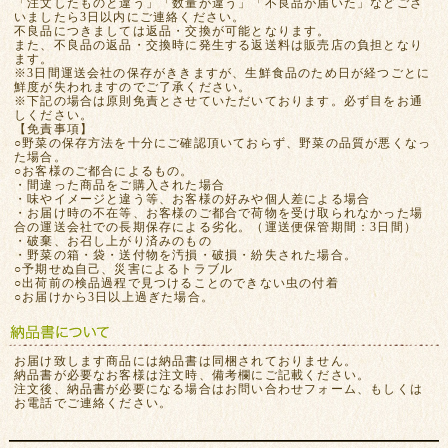
「注文したものと違う」「数量が違う」「不良品が届いた」などござ
いましたら3日以内にご連絡ください。
不良品につきましては返品・交換が可能となります。
また、不良品の返品・交換時に発生する返送料は販売店の負担となり
ます。
※3日間運送会社の保存がききますが、生鮮食品のため日が経つごとに
鮮度が失われますのでご了承ください。
※下記の場合は原則免責とさせていただいております。必ず目をお通
しください。
【免責事項】
○野菜の保存方法を十分にご確認頂いておらず、野菜の品質が悪くなっ
た場合。
○お客様のご都合によるもの。
・間違った商品をご購入された場合
・味やイメージと違う等、お客様の好みや個人差による場合
・お届け時の不在等、お客様のご都合で荷物を受け取られなかった場
合の運送会社での長期保存による劣化。（運送便保管期間：3日間）
・破棄、お召し上がり済みのもの
・野菜の箱・袋・送付物を汚損・破損・紛失された場合。
○予期せぬ自己、災害によるトラブル
○出荷前の検品過程で見つけることのできない虫の付着
○お届けから3日以上過ぎた場合。
お届け致します商品には納品書は同梱されておりません。
納品書が必要なお客様は注文時、備考欄にご記載ください。
注文後、納品書が必要になる場合はお問い合わせフォーム、もしくは
お電話でご連絡ください。