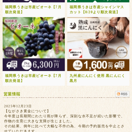
福岡県うきは市産ピオーネ【7月
福岡県うきは市産シャインマス
順次発送】
カット【8/20より順次発送】
福岡県うきは市産ピオーネ【7月
九州産にんにく使用 黒にんにく
順次発送】
黒月
2025年12月23日
【ながさき黄金について】
今年度は長期間にわたり雨が降らず、深刻な水不足が続いた影響で、
作物の生育に大きな支障が生じました。
その結果、例年に比べて大幅な不作の為、今期の予約販売を中止とさ
せていただきます。