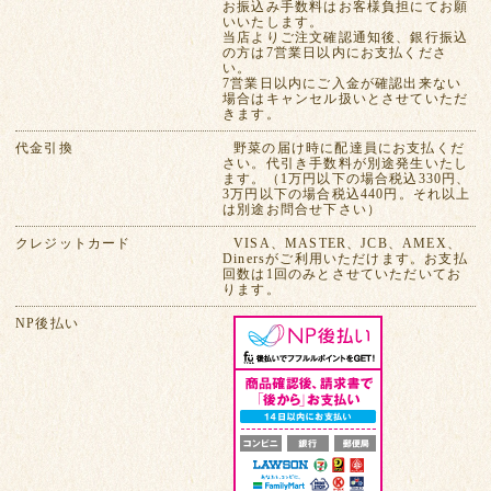
お振込み手数料はお客様負担にてお願
いいたします。
当店よりご注文確認通知後、銀行振込
の方は7営業日以内にお支払くださ
い。
7営業日以内にご入金が確認出来ない
場合はキャンセル扱いとさせていただ
きます。
代金引換
野菜の届け時に配達員にお支払くだ
さい。代引き手数料が別途発生いたし
ます。（1万円以下の場合税込330円、
3万円以下の場合税込440円。それ以上
は別途お問合せ下さい）
クレジットカード
VISA、MASTER、JCB、AMEX、
Dinersがご利用いただけます。お支払
回数は1回のみとさせていただいてお
ります。
NP後払い