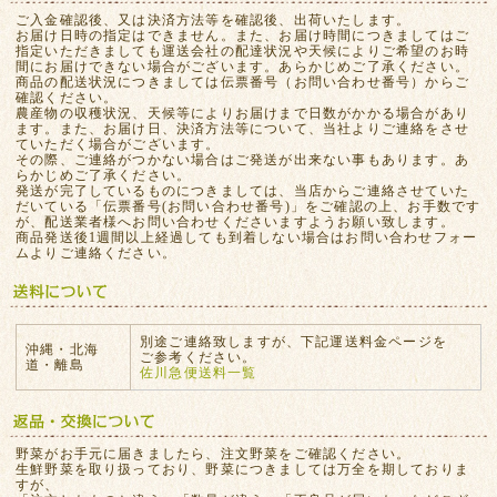
ご入金確認後、又は決済方法等を確認後、出荷いたします。
お届け日時の指定はできません。また、お届け時間につきましてはご
指定いただきましても運送会社の配達状況や天候によりご希望のお時
間にお届けできない場合がございます。あらかじめご了承ください。
商品の配送状況につきましては伝票番号（お問い合わせ番号）からご
確認ください。
農産物の収穫状況、天候等によりお届けまで日数がかかる場合があり
ます。また、お届け日、決済方法等について、当社よりご連絡をさせ
ていただく場合がございます。
その際、ご連絡がつかない場合はご発送が出来ない事もあります。あ
らかじめご了承ください。
発送が完了しているものにつきましては、当店からご連絡させていた
だいている「伝票番号(お問い合わせ番号)」をご確認の上、お手数です
が、配送業者様へお問い合わせくださいますようお願い致します。
商品発送後1週間以上経過しても到着しない場合はお問い合わせフォー
ムよりご連絡ください。
別途ご連絡致しますが、下記運送料金ページを
沖縄・北海
ご参考ください。
道・離島
佐川急便送料一覧
野菜がお手元に届きましたら、注文野菜をご確認ください。
生鮮野菜を取り扱っており、野菜につきましては万全を期しておりま
すが、