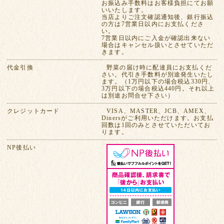
お振込み手数料はお客様負担にてお願
いいたします。
当店よりご注文確認通知後、銀行振込
の方は7営業日以内にお支払くださ
い。
7営業日以内にご入金が確認出来ない
場合はキャンセル扱いとさせていただ
きます。
代金引換
野菜の届け時に配達員にお支払くだ
さい。代引き手数料が別途発生いたし
ます。（1万円以下の場合税込330円、
3万円以下の場合税込440円。それ以上
は別途お問合せ下さい）
クレジットカード
VISA、MASTER、JCB、AMEX、
Dinersがご利用いただけます。お支払
回数は1回のみとさせていただいてお
ります。
NP後払い