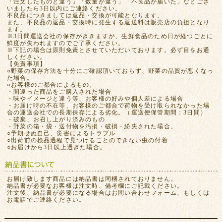
「注文したものと違う」「数量が違う」「不良品が届いた」などござ
いましたら3日以内にご連絡ください。
不良品につきましては返品・交換が可能となります。
また、不良品の返品・交換時に発生する返送料は販売店の負担となり
ます。
※3日間運送会社の保存がききますが、生鮮食品のため日が経つごとに
鮮度が失われますのでご了承ください。
※下記の場合は原則免責とさせていただいております。必ず目をお通
しください。
【免責事項】
○野菜の保存方法を十分にご確認頂いておらず、野菜の品質が悪くなっ
た場合。
○お客様のご都合によるもの。
・間違った商品をご購入された場合
・味やイメージと違う等、お客様の好みや個人差による場合
・お届け時の不在等、お客様のご都合で荷物を受け取られなかった場
合の運送会社での長期保存による劣化。（運送便保管期間：3日間）
・破棄、お召し上がり済みのもの
・野菜の箱・袋・送付物を汚損・破損・紛失された場合。
○予期せぬ自己、災害によるトラブル
○出荷前の検品過程で見つけることのできない虫の付着
○お届けから3日以上過ぎた場合。
お届け致します商品には納品書は同梱されておりません。
納品書が必要なお客様は注文時、備考欄にご記載ください。
注文後、納品書が必要になる場合はお問い合わせフォーム、もしくは
お電話でご連絡ください。