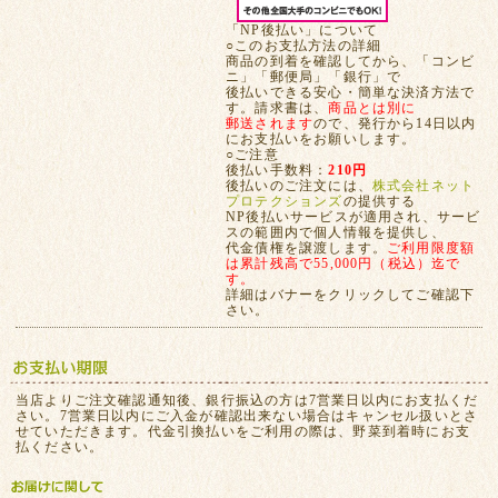
「NP後払い」について
○このお支払方法の詳細
商品の到着を確認してから、「コンビ
ニ」「郵便局」「銀行」で
後払いできる安心・簡単な決済方法で
す。請求書は、
商品とは別に
郵送されます
ので、発行から14日以内
にお支払いをお願いします。
○ご注意
後払い手数料：
210円
後払いのご注文には、
株式会社ネット
プロテクションズ
の提供する
NP後払いサービスが適用され、サービ
スの範囲内で個人情報を提供し、
代金債権を譲渡します。
ご利用限度額
は累計残高で55,000円（税込）迄で
す。
詳細はバナーをクリックしてご確認下
さい。
当店よりご注文確認通知後、銀行振込の方は7営業日以内にお支払くだ
さい。7営業日以内にご入金が確認出来ない場合はキャンセル扱いとさ
せていただきます。代金引換払いをご利用の際は、野菜到着時にお支
払ください。