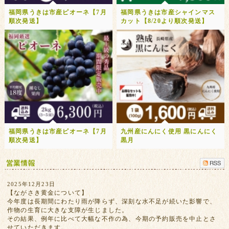
福岡県うきは市産ピオーネ【7月
福岡県うきは市産シャインマス
順次発送】
カット【8/20より順次発送】
福岡県うきは市産ピオーネ【7月
九州産にんにく使用 黒にんにく
順次発送】
黒月
2025年12月23日
【ながさき黄金について】
今年度は長期間にわたり雨が降らず、深刻な水不足が続いた影響で、
作物の生育に大きな支障が生じました。
その結果、例年に比べて大幅な不作の為、今期の予約販売を中止とさ
せていただきます。