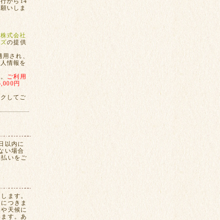
行から14
お願いしま
、
株式会社
ンズ
の提供
適用され、
個人情報を
す。
ご利用
000円
ックしてご
日以内に
ない場合
換払いをご
たします。
間につきま
況や天候に
います。あ