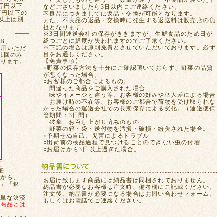
「注文したものと違う」「数量が違う」「不良品が届いた」
万円以下
などございましたら3日以内にご連絡ください。
万円以下の
不良品につきましては返品・交換が可能となります。
れ以上は別
また、不良品の返品・交換時に発生する返送料は販売店の負
担となります。
※3日間運送会社の保存がききますが、生鮮食品のため日が
経つごとに鮮度が失われますのでご了承ください。
CB、
※下記の場合は原則免責とさせていただいております。必ず
ご利用いただ
目をお通しください。
1回のみ
【免責事項】
おります。
○野菜の保存方法を十分にご確認頂いておらず、野菜の品質
が悪くなった場合。
○お客様のご都合によるもの。
・間違った商品をご購入された場合
・味やイメージと違う等、お客様の好みや個人差による場合
・お届け時の不在等、お客様のご都合で荷物を受け取られな
かった場合の運送会社での長期保存による劣化。（運送便保
管期間：3日間）
・破棄、お召し上がり済みのもの
・野菜の箱・袋・送付物を汚損・破損・紛失された場合。
○予期せぬ自己、災害によるトラブル
○出荷前の検品過程で見つけることのできない虫の付着
○お届けから3日以上過ぎた場合。
て
細
てから、
お届け致します商品には納品書は同梱されておりません。
局」「銀
納品書が必要なお客様は注文時、備考欄にご記載ください。
注文後、納品書が必要になる場合はお問い合わせフォーム、
簡単な決済
もしくはお電話でご連絡ください。
、
商品とは