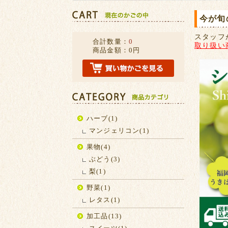
今が旬
スタッフ
合計数量：
0
取り扱い
商品金額：
0円
ハーブ(1)
マンジェリコン(1)
果物(4)
ぶどう(3)
梨(1)
野菜(1)
レタス(1)
加工品(13)