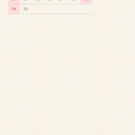
30
31
※赤字は休業日です