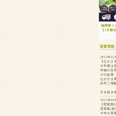
福岡県う
【7月順
2025年12
【ながさ
今年度は
作物の生
その結果
ながさき
何卒ご理
引き続き
2025年09
【荒尾梨(
荒尾梨(
今年の荒