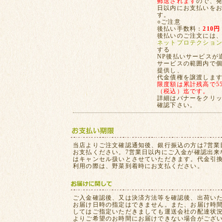
郵送されます
ので、発
日以内にお支払いを
す。
○ご注意
後払い手数料：
210円
後払いのご注文には
ネットプロテクショ
する
NP後払いサービスが
サービスの範囲内で
提供し、
代金債権を譲渡しま
限度額は累計残高で55,
（税込）迄です。
詳細はバナーをクリ
確認下さい。
当店よりご注文確認通知後、銀行振込の方は7営業
お支払ください。7営業日以内にご入金が確認出来
はキャンセル扱いとさせていただきます。代金引
利用の際は、野菜到着時にお支払ください。
ご入金確認後、又は決済方法等を確認後、出荷い
お届け日時の指定はできません。また、お届け時
してはご指定いただきましても運送会社の配達状
よりご希望のお時間にお届けできない場合がござ