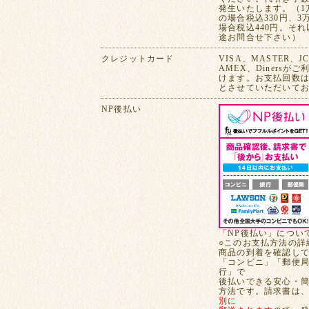
発生いたします。（1
の場合税込330円、3
場合税込440円。そ
途お問合せ下さい）
クレジットカード
VISA、MASTER、J
AMEX、Dinersが
けます。お支払回数は
とさせていただいて
NP後払い
「NP後払い」につい
○このお支払方法の詳
商品の到着を確認し
「コンビニ」「郵便
行」で
後払いできる安心・
方法です。請求書は
別に