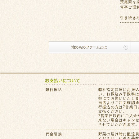
荒尾梨を
何卒ご理
引き続き
地のものファームとは
銀行振込
弊社指定口座にお振
い。お振込み手数料
担にてお願いいたし
当店よりご注文確認
行振込の方は7営業日
支払ください。
7営業日以内にご入金
来ない場合はキャン
させていただきます
代金引換
野菜の届け時に配達
ください。代引き手