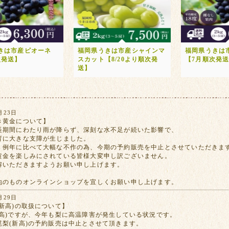
きは市産ピオーネ
福岡県うきは市産シャインマ
福岡県うきは
次発送】
スカット【8/20より順次発
【7月順次発
送】
月23日
き黄金について】
長期間にわたり雨が降らず、深刻な水不足が続いた影響で、
育に大きな支障が生じました。
、例年に比べて大幅な不作の為、今期の予約販売を中止とさせていただきま
黄金を楽しみにされている皆様大変申し訳ございません。
解いただきますようお願い申し上げます。
地のものオンラインショップを宜しくお願い申し上げます。
月29日
新高)の取扱について】
新高)ですが、今年も梨に高温障害が発生している状況です。
尾梨(新高)の予約販売は中止とさせて頂きます。