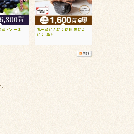
市産ピオーネ
九州産にんにく使用 黒にん
送】
にく 黒月
す。