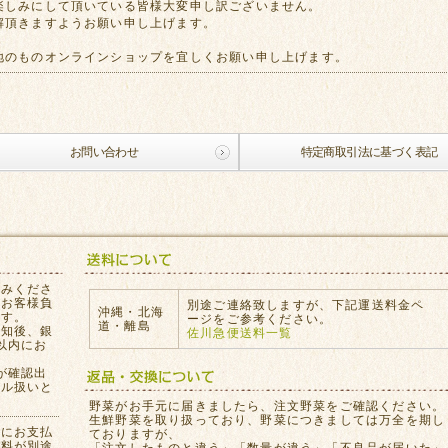
楽しみにして頂いている皆様大変申し訳ございません。
解頂きますようお願い申し上げます。
地のものオンラインショップを宜しくお願い申し上げます。
お問い合わせ
特定商取引法に基づく表記
込みくださ
はお客様負
別途ご連絡致しますが、下記運送料金ペ
沖縄・北海
ます。
ージをご参考ください。
道・離島
通知後、銀
佐川急便送料一覧
以内にお
が確認出
セル扱いと
。
野菜がお手元に届きましたら、注文野菜をご確認ください。
生鮮野菜を取り扱っており、野菜につきましては万全を期し
員にお支払
ておりますが、
数料が別途