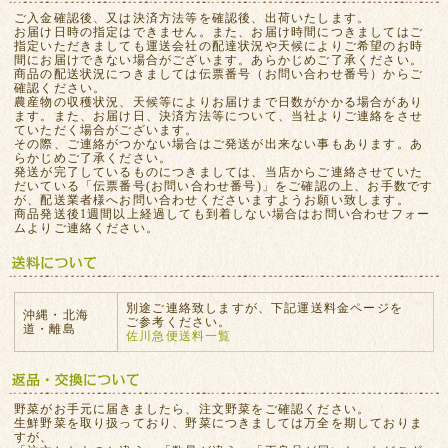
ご入金確認後、又は決済方法等を確認後、出荷いたします。
お届け日時の指定はできません。また、お届け時間につきましてはご
指定いただきましても運送会社の配達状況や天候によりご希望のお時
間にお届けできない場合がございます。あらかじめご了承ください。
商品の配送状況につきましては伝票番号（お問い合わせ番号）からご
確認ください。
農産物の収穫状況、天候等によりお届けまで日数がかかる場合があり
ます。また、お届け日、決済方法等について、当社よりご連絡をさせ
ていただく場合がございます。
その際、ご連絡がつかない場合はご発送が出来ない事もあります。あ
らかじめご了承ください。
発送が完了しているものにつきましては、当店からご連絡させていた
だいている「伝票番号(お問い合わせ番号)」をご確認の上、お手数です
が、配送業者様へお問い合わせくださいますようお願い致します。
商品発送後1週間以上経過しても到着しない場合はお問い合わせフォー
ムよりご連絡ください。
別途ご連絡致しますが、下記運送料金ページを
沖縄・北海
ご参考ください。
道・離島
佐川急便送料一覧
野菜がお手元に届きましたら、注文野菜をご確認ください。
生鮮野菜を取り扱っており、野菜につきましては万全を期しておりま
すが、