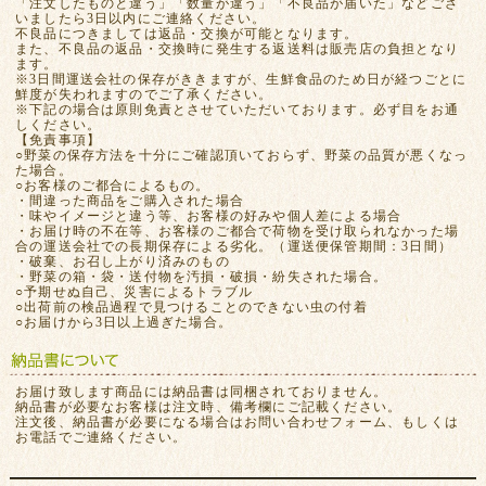
「注文したものと違う」「数量が違う」「不良品が届いた」などござ
いましたら3日以内にご連絡ください。
不良品につきましては返品・交換が可能となります。
また、不良品の返品・交換時に発生する返送料は販売店の負担となり
ます。
※3日間運送会社の保存がききますが、生鮮食品のため日が経つごとに
鮮度が失われますのでご了承ください。
※下記の場合は原則免責とさせていただいております。必ず目をお通
しください。
【免責事項】
○野菜の保存方法を十分にご確認頂いておらず、野菜の品質が悪くなっ
た場合。
○お客様のご都合によるもの。
・間違った商品をご購入された場合
・味やイメージと違う等、お客様の好みや個人差による場合
・お届け時の不在等、お客様のご都合で荷物を受け取られなかった場
合の運送会社での長期保存による劣化。（運送便保管期間：3日間）
・破棄、お召し上がり済みのもの
・野菜の箱・袋・送付物を汚損・破損・紛失された場合。
○予期せぬ自己、災害によるトラブル
○出荷前の検品過程で見つけることのできない虫の付着
○お届けから3日以上過ぎた場合。
お届け致します商品には納品書は同梱されておりません。
納品書が必要なお客様は注文時、備考欄にご記載ください。
注文後、納品書が必要になる場合はお問い合わせフォーム、もしくは
お電話でご連絡ください。