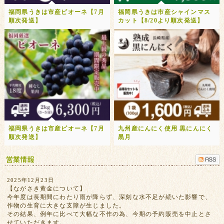
福岡県うきは市産ピオーネ【7月
福岡県うきは市産シャインマス
順次発送】
カット【8/20より順次発送】
福岡県うきは市産ピオーネ【7月
九州産にんにく使用 黒にんにく
順次発送】
黒月
2025年12月23日
【ながさき黄金について】
今年度は長期間にわたり雨が降らず、深刻な水不足が続いた影響で、
作物の生育に大きな支障が生じました。
その結果、例年に比べて大幅な不作の為、今期の予約販売を中止とさ
せていただきます。