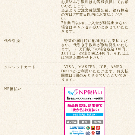
お振込み手数料はお客様負担にてお願
いいたします。
当店よりご注文確認通知後、銀行振込
の方は7営業日以内にお支払くださ
い。
7営業日以内にご入金が確認出来ない
場合はキャンセル扱いとさせていただ
きます。
代金引換
野菜の届け時に配達員にお支払くだ
さい。代引き手数料が別途発生いたし
ます。（1万円以下の場合税込330円、
3万円以下の場合税込440円。それ以上
は別途お問合せ下さい）
クレジットカード
VISA、MASTER、JCB、AMEX、
Dinersがご利用いただけます。お支払
回数は1回のみとさせていただいてお
ります。
NP後払い