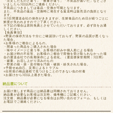
「注文したものと違う」「数量が違う」「不良品が届いた」などござ
いましたら3日以内にご連絡ください。
不良品につきましては返品・交換が可能となります。
また、不良品の返品・交換時に発生する返送料は販売店の負担となり
ます。
※3日間運送会社の保存がききますが、生鮮食品のため日が経つごとに
鮮度が失われますのでご了承ください。
※下記の場合は原則免責とさせていただいております。必ず目をお通
しください。
【免責事項】
○野菜の保存方法を十分にご確認頂いておらず、野菜の品質が悪くなっ
た場合。
○お客様のご都合によるもの。
・間違った商品をご購入された場合
・味やイメージと違う等、お客様の好みや個人差による場合
・お届け時の不在等、お客様のご都合で荷物を受け取られなかった場
合の運送会社での長期保存による劣化。（運送便保管期間：3日間）
・破棄、お召し上がり済みのもの
・野菜の箱・袋・送付物を汚損・破損・紛失された場合。
○予期せぬ自己、災害によるトラブル
○出荷前の検品過程で見つけることのできない虫の付着
○お届けから3日以上過ぎた場合。
お届け致します商品には納品書は同梱されておりません。
納品書が必要なお客様は注文時、備考欄にご記載ください。
注文後、納品書が必要になる場合はお問い合わせフォーム、もしくは
お電話でご連絡ください。