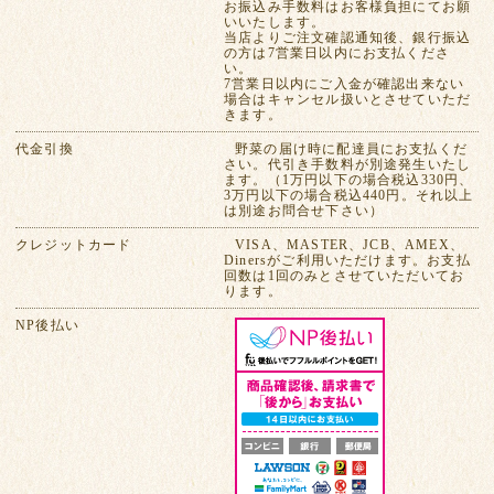
お振込み手数料はお客様負担にてお願
いいたします。
当店よりご注文確認通知後、銀行振込
の方は7営業日以内にお支払くださ
い。
7営業日以内にご入金が確認出来ない
場合はキャンセル扱いとさせていただ
きます。
代金引換
野菜の届け時に配達員にお支払くだ
さい。代引き手数料が別途発生いたし
ます。（1万円以下の場合税込330円、
3万円以下の場合税込440円。それ以上
は別途お問合せ下さい）
クレジットカード
VISA、MASTER、JCB、AMEX、
Dinersがご利用いただけます。お支払
回数は1回のみとさせていただいてお
ります。
NP後払い