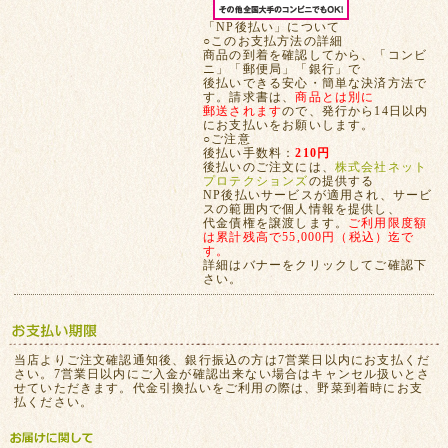
「NP後払い」について
○このお支払方法の詳細
商品の到着を確認してから、「コンビ
ニ」「郵便局」「銀行」で
後払いできる安心・簡単な決済方法で
す。請求書は、
商品とは別に
郵送されます
ので、発行から14日以内
にお支払いをお願いします。
○ご注意
後払い手数料：
210円
後払いのご注文には、
株式会社ネット
プロテクションズ
の提供する
NP後払いサービスが適用され、サービ
スの範囲内で個人情報を提供し、
代金債権を譲渡します。
ご利用限度額
は累計残高で55,000円（税込）迄で
す。
詳細はバナーをクリックしてご確認下
さい。
当店よりご注文確認通知後、銀行振込の方は7営業日以内にお支払くだ
さい。7営業日以内にご入金が確認出来ない場合はキャンセル扱いとさ
せていただきます。代金引換払いをご利用の際は、野菜到着時にお支
払ください。