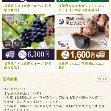
福岡県うきは市産ピオーネ【7月
福岡県うきは市産シャインマス
順次発送】
カット【8/20より順次発送】
福岡県うきは市産ピオーネ【7月
九州産にんにく使用 黒にんにく
順次発送】
黒月
2025年12月23日
【ながさき黄金について】
今年度は長期間にわたり雨が降らず、深刻な水不足が続いた影響で、
作物の生育に大きな支障が生じました。
その結果、例年に比べて大幅な不作の為、今期の予約販売を中止とさ
せていただきます。