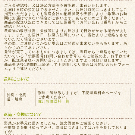
ご入金確認後、又は決済方法等を確認後、出荷いたします。
お届け日時の指定はできません。また、お届け時間につきましてはご
指定いただきましても運送会社の配達状況や天候によりご希望のお時
間にお届けできない場合がございます。あらかじめご了承ください。
商品の配送状況につきましては伝票番号（お問い合わせ番号）からご
確認ください。
農産物の収穫状況、天候等によりお届けまで日数がかかる場合があり
ます。また、お届け日、決済方法等について、当社よりご連絡をさせ
ていただく場合がございます。
その際、ご連絡がつかない場合はご発送が出来ない事もあります。あ
らかじめご了承ください。
発送が完了しているものにつきましては、当店からご連絡させていた
だいている「伝票番号(お問い合わせ番号)」をご確認の上、お手数です
が、配送業者様へお問い合わせくださいますようお願い致します。
商品発送後1週間以上経過しても到着しない場合はお問い合わせフォー
ムよりご連絡ください。
別途ご連絡致しますが、下記運送料金ページを
沖縄・北海
ご参考ください。
道・離島
佐川急便送料一覧
野菜がお手元に届きましたら、注文野菜をご確認ください。
生鮮野菜を取り扱っており、野菜につきましては万全を期しておりま
すが、