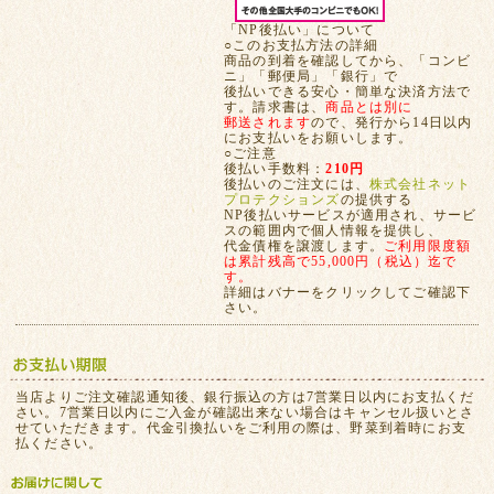
「NP後払い」について
○このお支払方法の詳細
商品の到着を確認してから、「コンビ
ニ」「郵便局」「銀行」で
後払いできる安心・簡単な決済方法で
す。請求書は、
商品とは別に
郵送されます
ので、発行から14日以内
にお支払いをお願いします。
○ご注意
後払い手数料：
210円
後払いのご注文には、
株式会社ネット
プロテクションズ
の提供する
NP後払いサービスが適用され、サービ
スの範囲内で個人情報を提供し、
代金債権を譲渡します。
ご利用限度額
は累計残高で55,000円（税込）迄で
す。
詳細はバナーをクリックしてご確認下
さい。
当店よりご注文確認通知後、銀行振込の方は7営業日以内にお支払くだ
さい。7営業日以内にご入金が確認出来ない場合はキャンセル扱いとさ
せていただきます。代金引換払いをご利用の際は、野菜到着時にお支
払ください。