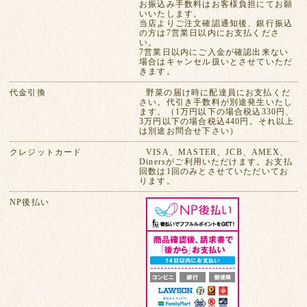
お振込み手数料はお客様負担にてお願
いいたします。
当店よりご注文確認通知後、銀行振込
の方は7営業日以内にお支払くださ
い。
7営業日以内にご入金が確認出来ない
場合はキャンセル扱いとさせていただ
きます。
代金引換
野菜の届け時に配達員にお支払くだ
さい。代引き手数料が別途発生いたし
ます。（1万円以下の場合税込330円、
3万円以下の場合税込440円。それ以上
は別途お問合せ下さい）
クレジットカード
VISA、MASTER、JCB、AMEX、
Dinersがご利用いただけます。お支払
回数は1回のみとさせていただいてお
ります。
NP後払い