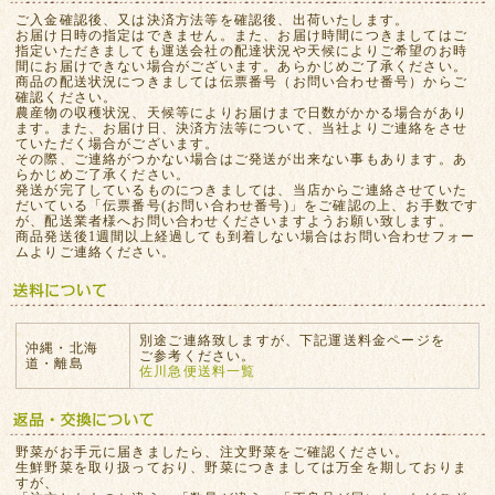
ご入金確認後、又は決済方法等を確認後、出荷いたします。
お届け日時の指定はできません。また、お届け時間につきましてはご
指定いただきましても運送会社の配達状況や天候によりご希望のお時
間にお届けできない場合がございます。あらかじめご了承ください。
商品の配送状況につきましては伝票番号（お問い合わせ番号）からご
確認ください。
農産物の収穫状況、天候等によりお届けまで日数がかかる場合があり
ます。また、お届け日、決済方法等について、当社よりご連絡をさせ
ていただく場合がございます。
その際、ご連絡がつかない場合はご発送が出来ない事もあります。あ
らかじめご了承ください。
発送が完了しているものにつきましては、当店からご連絡させていた
だいている「伝票番号(お問い合わせ番号)」をご確認の上、お手数です
が、配送業者様へお問い合わせくださいますようお願い致します。
商品発送後1週間以上経過しても到着しない場合はお問い合わせフォー
ムよりご連絡ください。
別途ご連絡致しますが、下記運送料金ページを
沖縄・北海
ご参考ください。
道・離島
佐川急便送料一覧
野菜がお手元に届きましたら、注文野菜をご確認ください。
生鮮野菜を取り扱っており、野菜につきましては万全を期しておりま
すが、