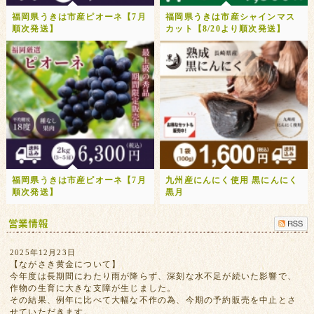
福岡県うきは市産ピオーネ【7月
福岡県うきは市産シャインマス
順次発送】
カット【8/20より順次発送】
福岡県うきは市産ピオーネ【7月
九州産にんにく使用 黒にんにく
順次発送】
黒月
2025年12月23日
【ながさき黄金について】
今年度は長期間にわたり雨が降らず、深刻な水不足が続いた影響で、
作物の生育に大きな支障が生じました。
その結果、例年に比べて大幅な不作の為、今期の予約販売を中止とさ
せていただきます。