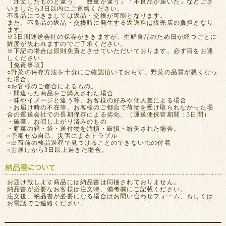
「注文したものと違う」「数量が違う」「不良品が届いた」などござ
いましたら3日以内にご連絡ください。
不良品につきましては返品・交換が可能となります。
また、不良品の返品・交換時に発生する返送料は販売店の負担となり
ます。
※3日間運送会社の保存がききますが、生鮮食品のため日が経つごとに
鮮度が失われますのでご了承ください。
※下記の場合は原則免責とさせていただいております。必ず目をお通
しください。
【免責事項】
○野菜の保存方法を十分にご確認頂いておらず、野菜の品質が悪くなっ
た場合。
○お客様のご都合によるもの。
・間違った商品をご購入された場合
・味やイメージと違う等、お客様の好みや個人差による場合
・お届け時の不在等、お客様のご都合で荷物を受け取られなかった場
合の運送会社での長期保存による劣化。（運送便保管期間：3日間）
・破棄、お召し上がり済みのもの
・野菜の箱・袋・送付物を汚損・破損・紛失された場合。
○予期せぬ自己、災害によるトラブル
○出荷前の検品過程で見つけることのできない虫の付着
○お届けから3日以上過ぎた場合。
お届け致します商品には納品書は同梱されておりません。
納品書が必要なお客様は注文時、備考欄にご記載ください。
注文後、納品書が必要になる場合はお問い合わせフォーム、もしくは
お電話でご連絡ください。