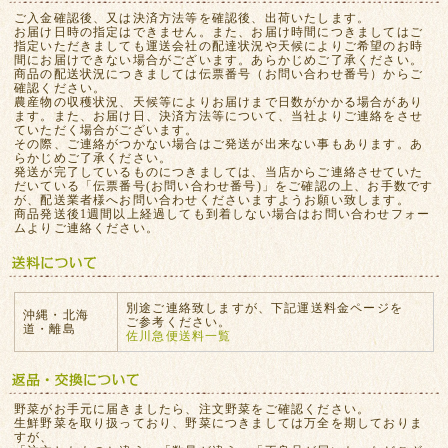
ご入金確認後、又は決済方法等を確認後、出荷いたします。
お届け日時の指定はできません。また、お届け時間につきましてはご
指定いただきましても運送会社の配達状況や天候によりご希望のお時
間にお届けできない場合がございます。あらかじめご了承ください。
商品の配送状況につきましては伝票番号（お問い合わせ番号）からご
確認ください。
農産物の収穫状況、天候等によりお届けまで日数がかかる場合があり
ます。また、お届け日、決済方法等について、当社よりご連絡をさせ
ていただく場合がございます。
その際、ご連絡がつかない場合はご発送が出来ない事もあります。あ
らかじめご了承ください。
発送が完了しているものにつきましては、当店からご連絡させていた
だいている「伝票番号(お問い合わせ番号)」をご確認の上、お手数です
が、配送業者様へお問い合わせくださいますようお願い致します。
商品発送後1週間以上経過しても到着しない場合はお問い合わせフォー
ムよりご連絡ください。
別途ご連絡致しますが、下記運送料金ページを
沖縄・北海
ご参考ください。
道・離島
佐川急便送料一覧
野菜がお手元に届きましたら、注文野菜をご確認ください。
生鮮野菜を取り扱っており、野菜につきましては万全を期しておりま
すが、