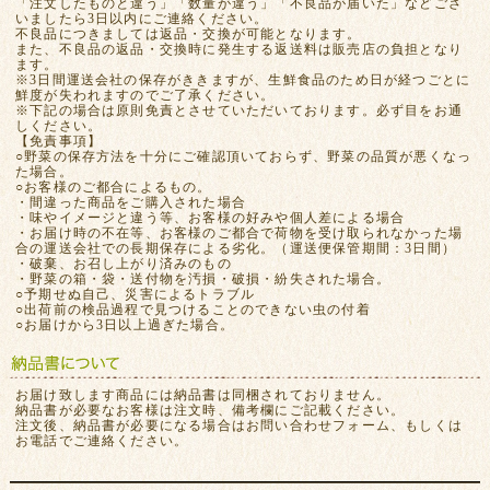
「注文したものと違う」「数量が違う」「不良品が届いた」などござ
いましたら3日以内にご連絡ください。
不良品につきましては返品・交換が可能となります。
また、不良品の返品・交換時に発生する返送料は販売店の負担となり
ます。
※3日間運送会社の保存がききますが、生鮮食品のため日が経つごとに
鮮度が失われますのでご了承ください。
※下記の場合は原則免責とさせていただいております。必ず目をお通
しください。
【免責事項】
○野菜の保存方法を十分にご確認頂いておらず、野菜の品質が悪くなっ
た場合。
○お客様のご都合によるもの。
・間違った商品をご購入された場合
・味やイメージと違う等、お客様の好みや個人差による場合
・お届け時の不在等、お客様のご都合で荷物を受け取られなかった場
合の運送会社での長期保存による劣化。（運送便保管期間：3日間）
・破棄、お召し上がり済みのもの
・野菜の箱・袋・送付物を汚損・破損・紛失された場合。
○予期せぬ自己、災害によるトラブル
○出荷前の検品過程で見つけることのできない虫の付着
○お届けから3日以上過ぎた場合。
お届け致します商品には納品書は同梱されておりません。
納品書が必要なお客様は注文時、備考欄にご記載ください。
注文後、納品書が必要になる場合はお問い合わせフォーム、もしくは
お電話でご連絡ください。