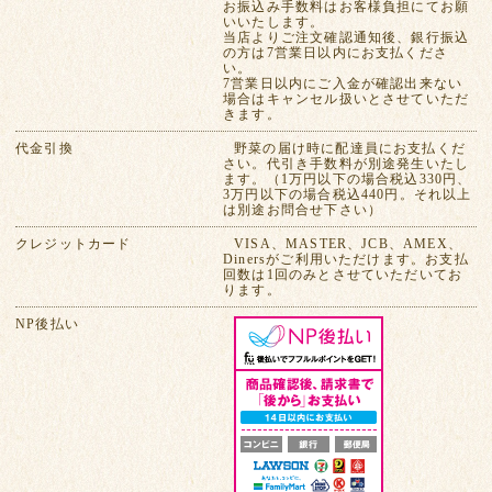
お振込み手数料はお客様負担にてお願
いいたします。
当店よりご注文確認通知後、銀行振込
の方は7営業日以内にお支払くださ
い。
7営業日以内にご入金が確認出来ない
場合はキャンセル扱いとさせていただ
きます。
代金引換
野菜の届け時に配達員にお支払くだ
さい。代引き手数料が別途発生いたし
ます。（1万円以下の場合税込330円、
3万円以下の場合税込440円。それ以上
は別途お問合せ下さい）
クレジットカード
VISA、MASTER、JCB、AMEX、
Dinersがご利用いただけます。お支払
回数は1回のみとさせていただいてお
ります。
NP後払い