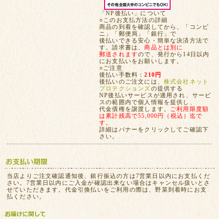
「NP後払い」について
○このお支払方法の詳細
商品の到着を確認してから、「コンビ
ニ」「郵便局」「銀行」で
後払いできる安心・簡単な決済方法で
す。請求書は、
商品とは別に
郵送されます
ので、発行から14日以内
にお支払いをお願いします。
○ご注意
後払い手数料：
210円
後払いのご注文には、
株式会社ネット
プロテクションズ
の提供する
NP後払いサービスが適用され、サービ
スの範囲内で個人情報を提供し、
代金債権を譲渡します。
ご利用限度額
は累計残高で55,000円（税込）迄で
す。
詳細はバナーをクリックしてご確認下
さい。
当店よりご注文確認通知後、銀行振込の方は7営業日以内にお支払くだ
さい。7営業日以内にご入金が確認出来ない場合はキャンセル扱いとさ
せていただきます。代金引換払いをご利用の際は、野菜到着時にお支
払ください。