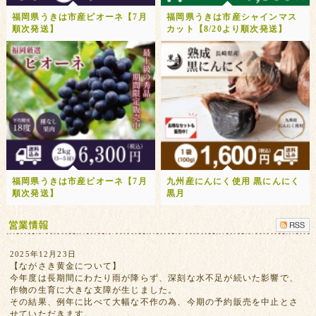
福岡県うきは市産ピオーネ【7月
福岡県うきは市産シャインマス
順次発送】
カット【8/20より順次発送】
福岡県うきは市産ピオーネ【7月
九州産にんにく使用 黒にんにく
順次発送】
黒月
2025年12月23日
【ながさき黄金について】
今年度は長期間にわたり雨が降らず、深刻な水不足が続いた影響で、
作物の生育に大きな支障が生じました。
その結果、例年に比べて大幅な不作の為、今期の予約販売を中止とさ
せていただきます。