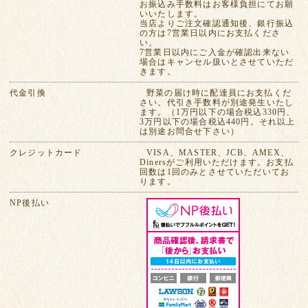
お振込み手数料はお客様負担にてお願
いいたします。
当店よりご注文確認通知後、銀行振込
の方は7営業日以内にお支払くださ
い。
7営業日以内にご入金が確認出来ない
場合はキャンセル扱いとさせていただ
きます。
代金引換
野菜の届け時に配達員にお支払くだ
さい。代引き手数料が別途発生いたし
ます。（1万円以下の場合税込330円、
3万円以下の場合税込440円。それ以上
は別途お問合せ下さい）
クレジットカード
VISA、MASTER、JCB、AMEX、
Dinersがご利用いただけます。お支払
回数は1回のみとさせていただいてお
ります。
NP後払い