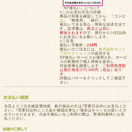
「NP後払い」について
○このお支払方法の詳細
商品の到着を確認してから、「コンビ
ニ」「郵便局」「銀行」で
後払いできる安心・簡単な決済方法で
す。請求書は、
商品とは別に
郵送されます
ので、発行から14日以内
にお支払いをお願いします。
○ご注意
後払い手数料：
210円
後払いのご注文には、
株式会社ネット
プロテクションズ
の提供する
NP後払いサービスが適用され、サービ
スの範囲内で個人情報を提供し、
代金債権を譲渡します。
ご利用限度額
は累計残高で55,000円（税込）迄で
す。
詳細はバナーをクリックしてご確認下
さい。
当店よりご注文確認通知後、銀行振込の方は7営業日以内にお支払くだ
さい。7営業日以内にご入金が確認出来ない場合はキャンセル扱いとさ
せていただきます。代金引換払いをご利用の際は、野菜到着時にお支
払ください。