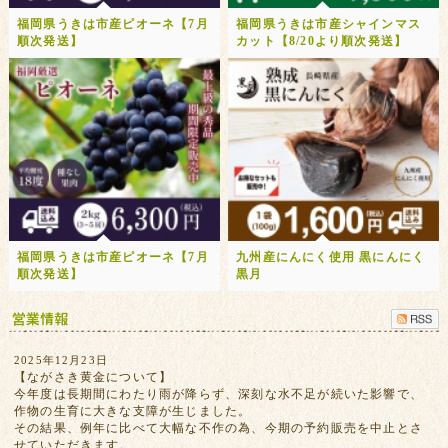
福岡県うきは市産ピオーネ【7月
福岡県うきは市産シャインマス
順次発送】
カット【8/20より順次発送】
福岡県うきは市産ピオーネ【7月
九州産にんにく使用 黒にんにく
順次発送】
黒月
2025年12月23日
【ながさき黄金について】
今年度は長期間にわたり雨が降らず、深刻な水不足が続いた影響で、
作物の生育に大きな支障が生じました。
その結果、例年に比べて大幅な不作の為、今期の予約販売を中止とさ
せていただきます。