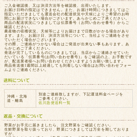
ご入金確認後、又は決済方法等を確認後、出荷いたします。
お届け日時の指定はできません。また、お届け時間につきましてはご
指定いただきましても運送会社の配達状況や天候によりご希望のお時
間にお届けできない場合がございます。あらかじめご了承ください。
商品の配送状況につきましては伝票番号（お問い合わせ番号）からご
確認ください。
農産物の収穫状況、天候等によりお届けまで日数がかかる場合があり
ます。また、お届け日、決済方法等について、当社よりご連絡をさせ
ていただく場合がございます。
その際、ご連絡がつかない場合はご発送が出来ない事もあります。あ
らかじめご了承ください。
発送が完了しているものにつきましては、当店からご連絡させていた
だいている「伝票番号(お問い合わせ番号)」をご確認の上、お手数です
が、配送業者様へお問い合わせくださいますようお願い致します。
商品発送後1週間以上経過しても到着しない場合はお問い合わせフォー
ムよりご連絡ください。
別途ご連絡致しますが、下記運送料金ページを
沖縄・北海
ご参考ください。
道・離島
佐川急便送料一覧
野菜がお手元に届きましたら、注文野菜をご確認ください。
生鮮野菜を取り扱っており、野菜につきましては万全を期しておりま
すが、