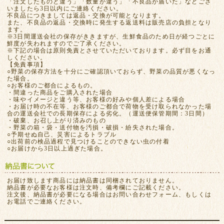
「注文したものと違う」「数量が違う」「不良品が届いた」などござ
いましたら3日以内にご連絡ください。
不良品につきましては返品・交換が可能となります。
また、不良品の返品・交換時に発生する返送料は販売店の負担となり
ます。
※3日間運送会社の保存がききますが、生鮮食品のため日が経つごとに
鮮度が失われますのでご了承ください。
※下記の場合は原則免責とさせていただいております。必ず目をお通
しください。
【免責事項】
○野菜の保存方法を十分にご確認頂いておらず、野菜の品質が悪くなっ
た場合。
○お客様のご都合によるもの。
・間違った商品をご購入された場合
・味やイメージと違う等、お客様の好みや個人差による場合
・お届け時の不在等、お客様のご都合で荷物を受け取られなかった場
合の運送会社での長期保存による劣化。（運送便保管期間：3日間）
・破棄、お召し上がり済みのもの
・野菜の箱・袋・送付物を汚損・破損・紛失された場合。
○予期せぬ自己、災害によるトラブル
○出荷前の検品過程で見つけることのできない虫の付着
○お届けから3日以上過ぎた場合。
お届け致します商品には納品書は同梱されておりません。
納品書が必要なお客様は注文時、備考欄にご記載ください。
注文後、納品書が必要になる場合はお問い合わせフォーム、もしくは
お電話でご連絡ください。