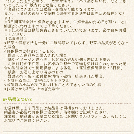
「注文したものと違う」「数量が違う」「不良品が届いた」などござ
いましたら3日以内にご連絡ください。
不良品につきましては返品・交換が可能となります。
また、不良品の返品・交換時に発生する返送料は販売店の負担となり
ます。
※3日間運送会社の保存がききますが、生鮮食品のため日が経つごとに
鮮度が失われますのでご了承ください。
※下記の場合は原則免責とさせていただいております。必ず目をお通
しください。
【免責事項】
○野菜の保存方法を十分にご確認頂いておらず、野菜の品質が悪くなっ
た場合。
○お客様のご都合によるもの。
・間違った商品をご購入された場合
・味やイメージと違う等、お客様の好みや個人差による場合
・お届け時の不在等、お客様のご都合で荷物を受け取られなかった場
合の運送会社での長期保存による劣化。（運送便保管期間：3日間）
・破棄、お召し上がり済みのもの
・野菜の箱・袋・送付物を汚損・破損・紛失された場合。
○予期せぬ自己、災害によるトラブル
○出荷前の検品過程で見つけることのできない虫の付着
○お届けから3日以上過ぎた場合。
お届け致します商品には納品書は同梱されておりません。
納品書が必要なお客様は注文時、備考欄にご記載ください。
注文後、納品書が必要になる場合はお問い合わせフォーム、もしくは
お電話でご連絡ください。