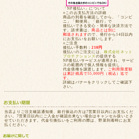
「NP後払い」について
○このお支払方法の詳細
商品の到着を確認してから、「コンビ
ニ」「郵便局」「銀行」で
後払いできる安心・簡単な決済方法で
す。請求書は、
商品とは別に
郵送されます
ので、発行から14日以内
にお支払いをお願いします。
○ご注意
後払い手数料：
210円
後払いのご注文には、
株式会社ネット
プロテクションズ
の提供する
NP後払いサービスが適用され、サービ
スの範囲内で個人情報を提供し、
代金債権を譲渡します。
ご利用限度額
は累計残高で55,000円（税込）迄で
す。
詳細はバナーをクリックしてご確認下
さい。
当店よりご注文確認通知後、銀行振込の方は7営業日以内にお支払くだ
さい。7営業日以内にご入金が確認出来ない場合はキャンセル扱いとさ
せていただきます。代金引換払いをご利用の際は、野菜到着時にお支
払ください。