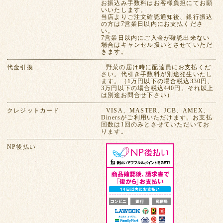
お振込み手数料はお客様負担にてお願
いいたします。
当店よりご注文確認通知後、銀行振込
の方は7営業日以内にお支払くださ
い。
7営業日以内にご入金が確認出来ない
場合はキャンセル扱いとさせていただ
きます。
代金引換
野菜の届け時に配達員にお支払くだ
さい。代引き手数料が別途発生いたし
ます。（1万円以下の場合税込330円、
3万円以下の場合税込440円。それ以上
は別途お問合せ下さい）
クレジットカード
VISA、MASTER、JCB、AMEX、
Dinersがご利用いただけます。お支払
回数は1回のみとさせていただいてお
ります。
NP後払い