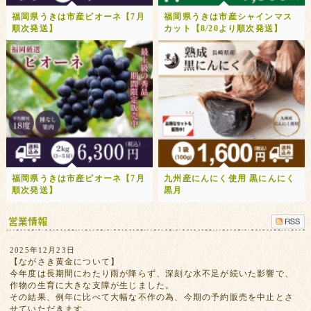
福岡県うきは市産ピオーネ【7月
福岡県うきは市産シャインマス
順次発送】
カット【8/20より順次発送】
福岡県うきは市産ピオーネ【7月
九州産にんにく使用 黒にんにく
順次発送】
黒月
2025年12月23日
【ながさき黄金について】
今年度は長期間にわたり雨が降らず、深刻な水不足が続いた影響で、
作物の生育に大きな支障が生じました。
その結果、例年に比べて大幅な不作の為、今期の予約販売を中止とさ
せていただきます。