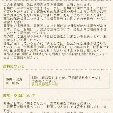
ご入金確認後、又は決済方法等を確認後、出荷いたします。
お届け日時の指定はできません。また、お届け時間につきましてはご
指定いただきましても運送会社の配達状況や天候によりご希望のお時
間にお届けできない場合がございます。あらかじめご了承ください。
商品の配送状況につきましては伝票番号（お問い合わせ番号）からご
確認ください。
農産物の収穫状況、天候等によりお届けまで日数がかかる場合があり
ます。また、お届け日、決済方法等について、当社よりご連絡をさせ
ていただく場合がございます。
その際、ご連絡がつかない場合はご発送が出来ない事もあります。あ
らかじめご了承ください。
発送が完了しているものにつきましては、当店からご連絡させていた
だいている「伝票番号(お問い合わせ番号)」をご確認の上、お手数です
が、配送業者様へお問い合わせくださいますようお願い致します。
商品発送後1週間以上経過しても到着しない場合はお問い合わせフォー
ムよりご連絡ください。
別途ご連絡致しますが、下記運送料金ページを
沖縄・北海
ご参考ください。
道・離島
佐川急便送料一覧
野菜がお手元に届きましたら、注文野菜をご確認ください。
生鮮野菜を取り扱っており、野菜につきましては万全を期しておりま
すが、