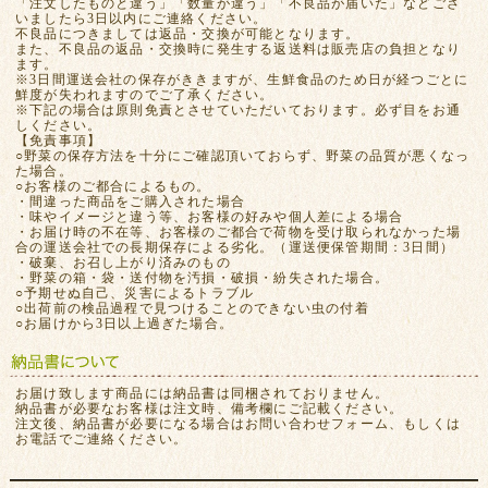
「注文したものと違う」「数量が違う」「不良品が届いた」などござ
いましたら3日以内にご連絡ください。
不良品につきましては返品・交換が可能となります。
また、不良品の返品・交換時に発生する返送料は販売店の負担となり
ます。
※3日間運送会社の保存がききますが、生鮮食品のため日が経つごとに
鮮度が失われますのでご了承ください。
※下記の場合は原則免責とさせていただいております。必ず目をお通
しください。
【免責事項】
○野菜の保存方法を十分にご確認頂いておらず、野菜の品質が悪くなっ
た場合。
○お客様のご都合によるもの。
・間違った商品をご購入された場合
・味やイメージと違う等、お客様の好みや個人差による場合
・お届け時の不在等、お客様のご都合で荷物を受け取られなかった場
合の運送会社での長期保存による劣化。（運送便保管期間：3日間）
・破棄、お召し上がり済みのもの
・野菜の箱・袋・送付物を汚損・破損・紛失された場合。
○予期せぬ自己、災害によるトラブル
○出荷前の検品過程で見つけることのできない虫の付着
○お届けから3日以上過ぎた場合。
お届け致します商品には納品書は同梱されておりません。
納品書が必要なお客様は注文時、備考欄にご記載ください。
注文後、納品書が必要になる場合はお問い合わせフォーム、もしくは
お電話でご連絡ください。