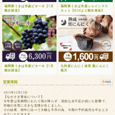
福岡県うきは市産ピオーネ【7月
福岡県うきは市産シャインマス
順次発送】
カット【8/20より順次発送】
福岡県うきは市産ピオーネ【7月
九州産にんにく使用 黒にんにく
順次発送】
黒月
2025年12月23日
【ながさき黄金について】
今年度は長期間にわたり雨が降らず、深刻な水不足が続いた影響で、
作物の生育に大きな支障が生じました。
その結果、例年に比べて大幅な不作の為、今期の予約販売を中止とさ
せていただきます。