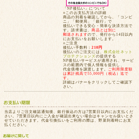
「NP後払い」について
○このお支払方法の詳細
商品の到着を確認してから、「コンビ
ニ」「郵便局」「銀行」で
後払いできる安心・簡単な決済方法で
す。請求書は、
商品とは別に
郵送されます
ので、発行から14日以内
にお支払いをお願いします。
○ご注意
後払い手数料：
210円
後払いのご注文には、
株式会社ネット
プロテクションズ
の提供する
NP後払いサービスが適用され、サービ
スの範囲内で個人情報を提供し、
代金債権を譲渡します。
ご利用限度額
は累計残高で55,000円（税込）迄で
す。
詳細はバナーをクリックしてご確認下
さい。
当店よりご注文確認通知後、銀行振込の方は7営業日以内にお支払くだ
さい。7営業日以内にご入金が確認出来ない場合はキャンセル扱いとさ
せていただきます。代金引換払いをご利用の際は、野菜到着時にお支
払ください。