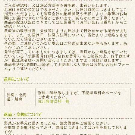
ご入金確認後、又は決済方法等を確認後、出荷いたします。
お届け日時の指定はできません。また、お届け時間につきましてはご
指定いただきましても運送会社の配達状況や天候によりご希望のお時
間にお届けできない場合がございます。あらかじめご了承ください。
商品の配送状況につきましては伝票番号（お問い合わせ番号）からご
確認ください。
農産物の収穫状況、天候等によりお届けまで日数がかかる場合があり
ます。また、お届け日、決済方法等について、当社よりご連絡をさせ
ていただく場合がございます。
その際、ご連絡がつかない場合はご発送が出来ない事もあります。あ
らかじめご了承ください。
発送が完了しているものにつきましては、当店からご連絡させていた
だいている「伝票番号(お問い合わせ番号)」をご確認の上、お手数です
が、配送業者様へお問い合わせくださいますようお願い致します。
商品発送後1週間以上経過しても到着しない場合はお問い合わせフォー
ムよりご連絡ください。
別途ご連絡致しますが、下記運送料金ページを
沖縄・北海
ご参考ください。
道・離島
佐川急便送料一覧
野菜がお手元に届きましたら、注文野菜をご確認ください。
生鮮野菜を取り扱っており、野菜につきましては万全を期しておりま
すが、