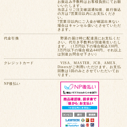
お振込み手数料はお客様負担にてお願
いいたします。
当店よりご注文確認通知後、銀行振込
の方は7営業日以内にお支払くださ
い。
7営業日以内にご入金が確認出来ない
場合はキャンセル扱いとさせていただ
きます。
代金引換
野菜の届け時に配達員にお支払くだ
さい。代引き手数料が別途発生いたし
ます。（1万円以下の場合税込330円、
3万円以下の場合税込440円。それ以上
は別途お問合せ下さい）
クレジットカード
VISA、MASTER、JCB、AMEX、
Dinersがご利用いただけます。お支払
回数は1回のみとさせていただいてお
ります。
NP後払い