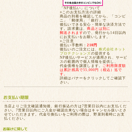
「NP後払い」について
○このお支払方法の詳細
商品の到着を確認してから、「コンビ
ニ」「郵便局」「銀行」で
後払いできる安心・簡単な決済方法で
す。請求書は、
商品とは別に
郵送されます
ので、発行から14日以内
にお支払いをお願いします。
○ご注意
後払い手数料：
210円
後払いのご注文には、
株式会社ネット
プロテクションズ
の提供する
NP後払いサービスが適用され、サービ
スの範囲内で個人情報を提供し、
代金債権を譲渡します。
ご利用限度額
は累計残高で55,000円（税込）迄で
す。
詳細はバナーをクリックしてご確認下
さい。
当店よりご注文確認通知後、銀行振込の方は7営業日以内にお支払くだ
さい。7営業日以内にご入金が確認出来ない場合はキャンセル扱いとさ
せていただきます。代金引換払いをご利用の際は、野菜到着時にお支
払ください。