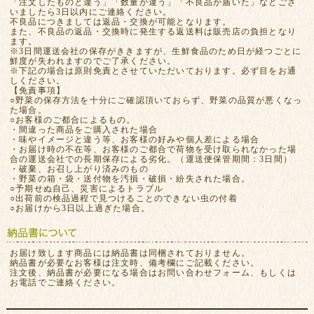
「注文したものと違う」「数量が違う」「不良品が届いた」などござ
いましたら3日以内にご連絡ください。
不良品につきましては返品・交換が可能となります。
また、不良品の返品・交換時に発生する返送料は販売店の負担となり
ます。
※3日間運送会社の保存がききますが、生鮮食品のため日が経つごとに
鮮度が失われますのでご了承ください。
※下記の場合は原則免責とさせていただいております。必ず目をお通
しください。
【免責事項】
○野菜の保存方法を十分にご確認頂いておらず、野菜の品質が悪くなっ
た場合。
○お客様のご都合によるもの。
・間違った商品をご購入された場合
・味やイメージと違う等、お客様の好みや個人差による場合
・お届け時の不在等、お客様のご都合で荷物を受け取られなかった場
合の運送会社での長期保存による劣化。（運送便保管期間：3日間）
・破棄、お召し上がり済みのもの
・野菜の箱・袋・送付物を汚損・破損・紛失された場合。
○予期せぬ自己、災害によるトラブル
○出荷前の検品過程で見つけることのできない虫の付着
○お届けから3日以上過ぎた場合。
お届け致します商品には納品書は同梱されておりません。
納品書が必要なお客様は注文時、備考欄にご記載ください。
注文後、納品書が必要になる場合はお問い合わせフォーム、もしくは
お電話でご連絡ください。