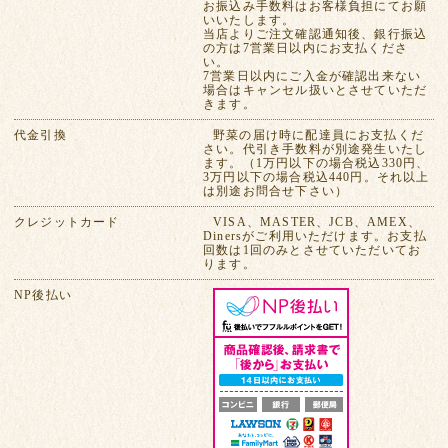
お振込み手数料はお客様負担にてお願
いいたします。
当店よりご注文確認通知後、銀行振込
の方は7営業日以内にお支払くださ
い。
7営業日以内にご入金が確認出来ない
場合はキャンセル扱いとさせていただ
きます。
代金引換
野菜の届け時に配達員にお支払くだ
さい。代引き手数料が別途発生いたし
ます。（1万円以下の場合税込330円、
3万円以下の場合税込440円。それ以上
は別途お問合せ下さい）
クレジットカード
VISA、MASTER、JCB、AMEX、
Dinersがご利用いただけます。お支払
回数は1回のみとさせていただいてお
ります。
NP後払い