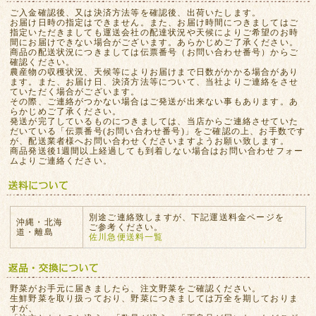
ご入金確認後、又は決済方法等を確認後、出荷いたします。
お届け日時の指定はできません。また、お届け時間につきましてはご
指定いただきましても運送会社の配達状況や天候によりご希望のお時
間にお届けできない場合がございます。あらかじめご了承ください。
商品の配送状況につきましては伝票番号（お問い合わせ番号）からご
確認ください。
農産物の収穫状況、天候等によりお届けまで日数がかかる場合があり
ます。また、お届け日、決済方法等について、当社よりご連絡をさせ
ていただく場合がございます。
その際、ご連絡がつかない場合はご発送が出来ない事もあります。あ
らかじめご了承ください。
発送が完了しているものにつきましては、当店からご連絡させていた
だいている「伝票番号(お問い合わせ番号)」をご確認の上、お手数です
が、配送業者様へお問い合わせくださいますようお願い致します。
商品発送後1週間以上経過しても到着しない場合はお問い合わせフォー
ムよりご連絡ください。
別途ご連絡致しますが、下記運送料金ページを
沖縄・北海
ご参考ください。
道・離島
佐川急便送料一覧
野菜がお手元に届きましたら、注文野菜をご確認ください。
生鮮野菜を取り扱っており、野菜につきましては万全を期しておりま
すが、