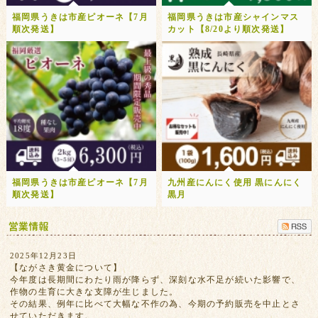
福岡県うきは市産ピオーネ【7月
福岡県うきは市産シャインマス
順次発送】
カット【8/20より順次発送】
福岡県うきは市産ピオーネ【7月
九州産にんにく使用 黒にんにく
順次発送】
黒月
2025年12月23日
【ながさき黄金について】
今年度は長期間にわたり雨が降らず、深刻な水不足が続いた影響で、
作物の生育に大きな支障が生じました。
その結果、例年に比べて大幅な不作の為、今期の予約販売を中止とさ
せていただきます。