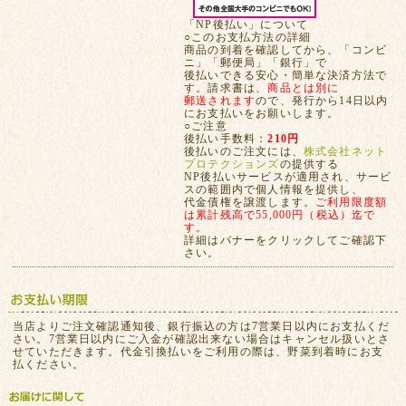
「NP後払い」について
○このお支払方法の詳細
商品の到着を確認してから、「コンビ
ニ」「郵便局」「銀行」で
後払いできる安心・簡単な決済方法で
す。請求書は、
商品とは別に
郵送されます
ので、発行から14日以内
にお支払いをお願いします。
○ご注意
後払い手数料：
210円
後払いのご注文には、
株式会社ネット
プロテクションズ
の提供する
NP後払いサービスが適用され、サービ
スの範囲内で個人情報を提供し、
代金債権を譲渡します。
ご利用限度額
は累計残高で55,000円（税込）迄で
す。
詳細はバナーをクリックしてご確認下
さい。
当店よりご注文確認通知後、銀行振込の方は7営業日以内にお支払くだ
さい。7営業日以内にご入金が確認出来ない場合はキャンセル扱いとさ
せていただきます。代金引換払いをご利用の際は、野菜到着時にお支
払ください。