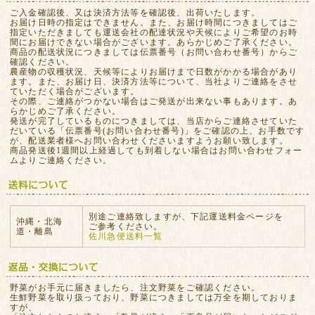
ご入金確認後、又は決済方法等を確認後、出荷いたします。
お届け日時の指定はできません。また、お届け時間につきましてはご
指定いただきましても運送会社の配達状況や天候によりご希望のお時
間にお届けできない場合がございます。あらかじめご了承ください。
商品の配送状況につきましては伝票番号（お問い合わせ番号）からご
確認ください。
農産物の収穫状況、天候等によりお届けまで日数がかかる場合があり
ます。また、お届け日、決済方法等について、当社よりご連絡をさせ
ていただく場合がございます。
その際、ご連絡がつかない場合はご発送が出来ない事もあります。あ
らかじめご了承ください。
発送が完了しているものにつきましては、当店からご連絡させていた
だいている「伝票番号(お問い合わせ番号)」をご確認の上、お手数です
が、配送業者様へお問い合わせくださいますようお願い致します。
商品発送後1週間以上経過しても到着しない場合はお問い合わせフォー
ムよりご連絡ください。
別途ご連絡致しますが、下記運送料金ページを
沖縄・北海
ご参考ください。
道・離島
佐川急便送料一覧
野菜がお手元に届きましたら、注文野菜をご確認ください。
生鮮野菜を取り扱っており、野菜につきましては万全を期しておりま
すが、