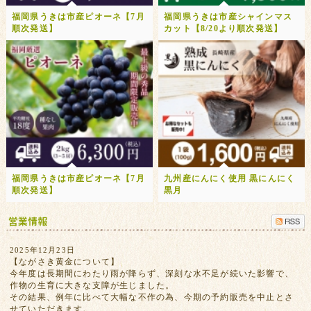
福岡県うきは市産ピオーネ【7月
福岡県うきは市産シャインマス
順次発送】
カット【8/20より順次発送】
福岡県うきは市産ピオーネ【7月
九州産にんにく使用 黒にんにく
順次発送】
黒月
2025年12月23日
【ながさき黄金について】
今年度は長期間にわたり雨が降らず、深刻な水不足が続いた影響で、
作物の生育に大きな支障が生じました。
その結果、例年に比べて大幅な不作の為、今期の予約販売を中止とさ
せていただきます。