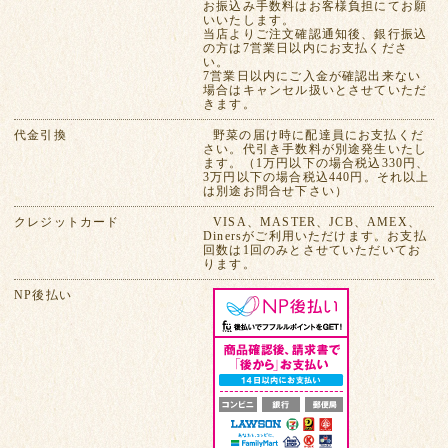
お振込み手数料はお客様負担にてお願
いいたします。
当店よりご注文確認通知後、銀行振込
の方は7営業日以内にお支払くださ
い。
7営業日以内にご入金が確認出来ない
場合はキャンセル扱いとさせていただ
きます。
代金引換
野菜の届け時に配達員にお支払くだ
さい。代引き手数料が別途発生いたし
ます。（1万円以下の場合税込330円、
3万円以下の場合税込440円。それ以上
は別途お問合せ下さい）
クレジットカード
VISA、MASTER、JCB、AMEX、
Dinersがご利用いただけます。お支払
回数は1回のみとさせていただいてお
ります。
NP後払い