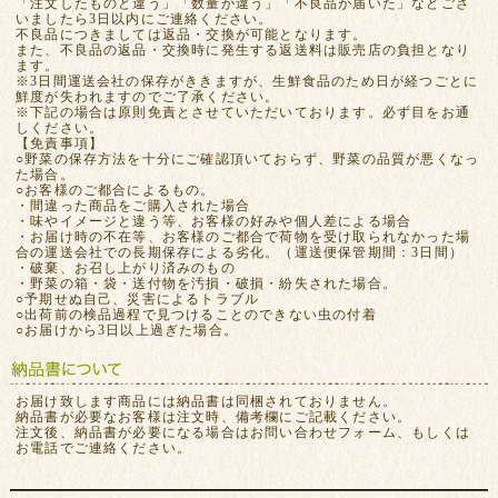
「注文したものと違う」「数量が違う」「不良品が届いた」などござ
いましたら3日以内にご連絡ください。
不良品につきましては返品・交換が可能となります。
また、不良品の返品・交換時に発生する返送料は販売店の負担となり
ます。
※3日間運送会社の保存がききますが、生鮮食品のため日が経つごとに
鮮度が失われますのでご了承ください。
※下記の場合は原則免責とさせていただいております。必ず目をお通
しください。
【免責事項】
○野菜の保存方法を十分にご確認頂いておらず、野菜の品質が悪くなっ
た場合。
○お客様のご都合によるもの。
・間違った商品をご購入された場合
・味やイメージと違う等、お客様の好みや個人差による場合
・お届け時の不在等、お客様のご都合で荷物を受け取られなかった場
合の運送会社での長期保存による劣化。（運送便保管期間：3日間）
・破棄、お召し上がり済みのもの
・野菜の箱・袋・送付物を汚損・破損・紛失された場合。
○予期せぬ自己、災害によるトラブル
○出荷前の検品過程で見つけることのできない虫の付着
○お届けから3日以上過ぎた場合。
お届け致します商品には納品書は同梱されておりません。
納品書が必要なお客様は注文時、備考欄にご記載ください。
注文後、納品書が必要になる場合はお問い合わせフォーム、もしくは
お電話でご連絡ください。