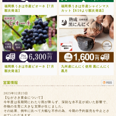
福岡県うきは市産ピオーネ【7月
福岡県うきは市産シャインマス
順次発送】
カット【8/20より順次発送】
福岡県うきは市産ピオーネ【7月
九州産にんにく使用 黒にんにく
順次発送】
黒月
2025年12月23日
【ながさき黄金について】
今年度は長期間にわたり雨が降らず、深刻な水不足が続いた影響で、
作物の生育に大きな支障が生じました。
その結果、例年に比べて大幅な不作の為、今期の予約販売を中止とさ
せていただきます。