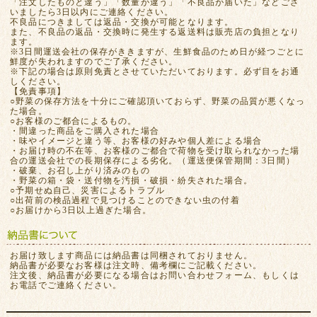
「注文したものと違う」「数量が違う」「不良品が届いた」などござ
いましたら3日以内にご連絡ください。
不良品につきましては返品・交換が可能となります。
また、不良品の返品・交換時に発生する返送料は販売店の負担となり
ます。
※3日間運送会社の保存がききますが、生鮮食品のため日が経つごとに
鮮度が失われますのでご了承ください。
※下記の場合は原則免責とさせていただいております。必ず目をお通
しください。
【免責事項】
○野菜の保存方法を十分にご確認頂いておらず、野菜の品質が悪くなっ
た場合。
○お客様のご都合によるもの。
・間違った商品をご購入された場合
・味やイメージと違う等、お客様の好みや個人差による場合
・お届け時の不在等、お客様のご都合で荷物を受け取られなかった場
合の運送会社での長期保存による劣化。（運送便保管期間：3日間）
・破棄、お召し上がり済みのもの
・野菜の箱・袋・送付物を汚損・破損・紛失された場合。
○予期せぬ自己、災害によるトラブル
○出荷前の検品過程で見つけることのできない虫の付着
○お届けから3日以上過ぎた場合。
お届け致します商品には納品書は同梱されておりません。
納品書が必要なお客様は注文時、備考欄にご記載ください。
注文後、納品書が必要になる場合はお問い合わせフォーム、もしくは
お電話でご連絡ください。