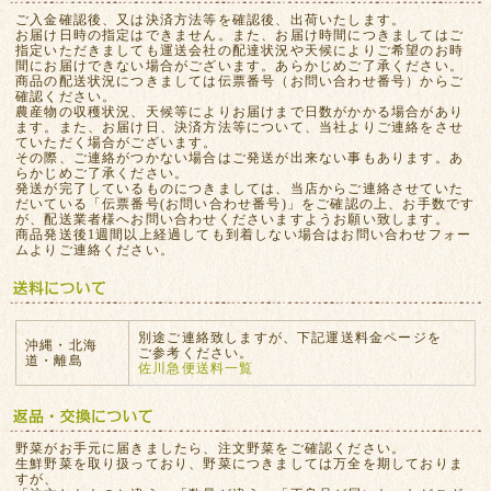
ご入金確認後、又は決済方法等を確認後、出荷いたします。
お届け日時の指定はできません。また、お届け時間につきましてはご
指定いただきましても運送会社の配達状況や天候によりご希望のお時
間にお届けできない場合がございます。あらかじめご了承ください。
商品の配送状況につきましては伝票番号（お問い合わせ番号）からご
確認ください。
農産物の収穫状況、天候等によりお届けまで日数がかかる場合があり
ます。また、お届け日、決済方法等について、当社よりご連絡をさせ
ていただく場合がございます。
その際、ご連絡がつかない場合はご発送が出来ない事もあります。あ
らかじめご了承ください。
発送が完了しているものにつきましては、当店からご連絡させていた
だいている「伝票番号(お問い合わせ番号)」をご確認の上、お手数です
が、配送業者様へお問い合わせくださいますようお願い致します。
商品発送後1週間以上経過しても到着しない場合はお問い合わせフォー
ムよりご連絡ください。
別途ご連絡致しますが、下記運送料金ページを
沖縄・北海
ご参考ください。
道・離島
佐川急便送料一覧
野菜がお手元に届きましたら、注文野菜をご確認ください。
生鮮野菜を取り扱っており、野菜につきましては万全を期しておりま
すが、