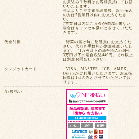
お振込み手数料はお客様負担にてお願
いいたします。
当店よりご注文確認通知後、銀行振込
の方は7営業日以内にお支払くださ
い。
7営業日以内にご入金が確認出来ない
場合はキャンセル扱いとさせていただ
きます。
代金引換
野菜の届け時に配達員にお支払くだ
さい。代引き手数料が別途発生いたし
ます。（1万円以下の場合税込330円、
3万円以下の場合税込440円。それ以上
は別途お問合せ下さい）
クレジットカード
VISA、MASTER、JCB、AMEX、
Dinersがご利用いただけます。お支払
回数は1回のみとさせていただいてお
ります。
NP後払い