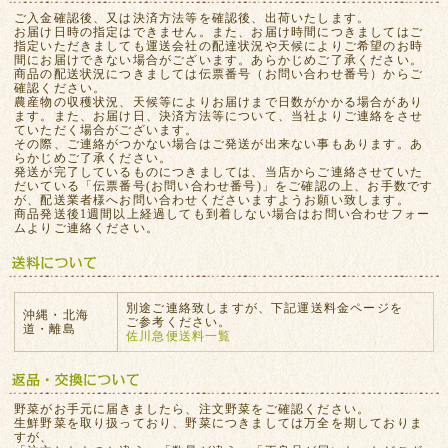
ご入金確認後、又は決済方法等を確認後、出荷いたします。
お届け日時の指定はできません。また、お届け時間につきましてはご
指定いただきましても運送会社の配達状況や天候によりご希望のお時
間にお届けできない場合がございます。あらかじめご了承ください。
商品の配送状況につきましては伝票番号（お問い合わせ番号）からご
確認ください。
農産物の収穫状況、天候等によりお届けまで日数がかかる場合があり
ます。また、お届け日、決済方法等について、当社よりご連絡をさせ
ていただく場合がございます。
その際、ご連絡がつかない場合はご発送が出来ない事もあります。あ
らかじめご了承ください。
発送が完了しているものにつきましては、当店からご連絡させていた
だいている「伝票番号(お問い合わせ番号)」をご確認の上、お手数です
が、配送業者様へお問い合わせくださいますようお願い致します。
商品発送後1週間以上経過しても到着しない場合はお問い合わせフォー
ムよりご連絡ください。
別途ご連絡致しますが、下記運送料金ページを
沖縄・北海
ご参考ください。
道・離島
佐川急便送料一覧
野菜がお手元に届きましたら、注文野菜をご確認ください。
生鮮野菜を取り扱っており、野菜につきましては万全を期しておりま
すが、