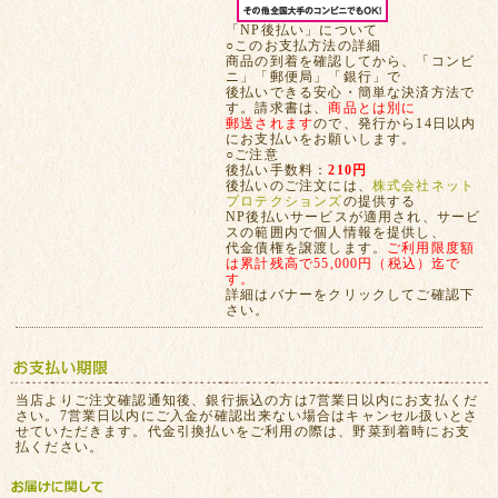
「NP後払い」について
○このお支払方法の詳細
商品の到着を確認してから、「コンビ
ニ」「郵便局」「銀行」で
後払いできる安心・簡単な決済方法で
す。請求書は、
商品とは別に
郵送されます
ので、発行から14日以内
にお支払いをお願いします。
○ご注意
後払い手数料：
210円
後払いのご注文には、
株式会社ネット
プロテクションズ
の提供する
NP後払いサービスが適用され、サービ
スの範囲内で個人情報を提供し、
代金債権を譲渡します。
ご利用限度額
は累計残高で55,000円（税込）迄で
す。
詳細はバナーをクリックしてご確認下
さい。
当店よりご注文確認通知後、銀行振込の方は7営業日以内にお支払くだ
さい。7営業日以内にご入金が確認出来ない場合はキャンセル扱いとさ
せていただきます。代金引換払いをご利用の際は、野菜到着時にお支
払ください。