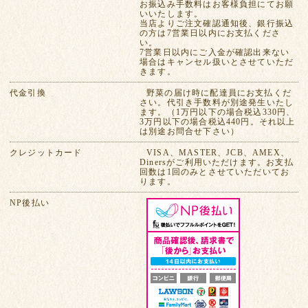
お振込み手数料はお客様負担にてお願
いいたします。
当店よりご注文確認通知後、銀行振込
の方は7営業日以内にお支払くださ
い。
7営業日以内にご入金が確認出来ない
場合はキャンセル扱いとさせていただ
きます。
代金引換
野菜の届け時に配達員にお支払くだ
さい。代引き手数料が別途発生いたし
ます。（1万円以下の場合税込330円、
3万円以下の場合税込440円。それ以上
は別途お問合せ下さい）
クレジットカード
VISA、MASTER、JCB、AMEX、
Dinersがご利用いただけます。お支払
回数は1回のみとさせていただいてお
ります。
NP後払い