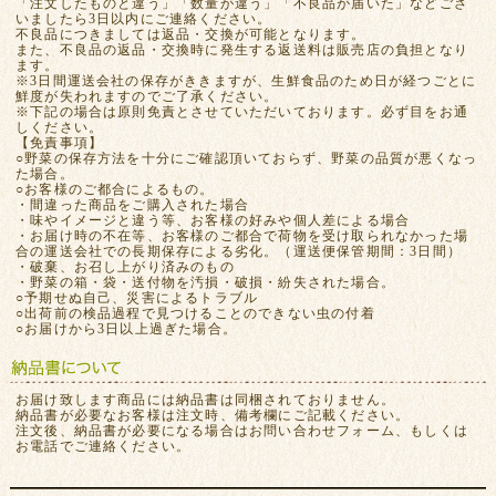
「注文したものと違う」「数量が違う」「不良品が届いた」などござ
いましたら3日以内にご連絡ください。
不良品につきましては返品・交換が可能となります。
また、不良品の返品・交換時に発生する返送料は販売店の負担となり
ます。
※3日間運送会社の保存がききますが、生鮮食品のため日が経つごとに
鮮度が失われますのでご了承ください。
※下記の場合は原則免責とさせていただいております。必ず目をお通
しください。
【免責事項】
○野菜の保存方法を十分にご確認頂いておらず、野菜の品質が悪くなっ
た場合。
○お客様のご都合によるもの。
・間違った商品をご購入された場合
・味やイメージと違う等、お客様の好みや個人差による場合
・お届け時の不在等、お客様のご都合で荷物を受け取られなかった場
合の運送会社での長期保存による劣化。（運送便保管期間：3日間）
・破棄、お召し上がり済みのもの
・野菜の箱・袋・送付物を汚損・破損・紛失された場合。
○予期せぬ自己、災害によるトラブル
○出荷前の検品過程で見つけることのできない虫の付着
○お届けから3日以上過ぎた場合。
お届け致します商品には納品書は同梱されておりません。
納品書が必要なお客様は注文時、備考欄にご記載ください。
注文後、納品書が必要になる場合はお問い合わせフォーム、もしくは
お電話でご連絡ください。