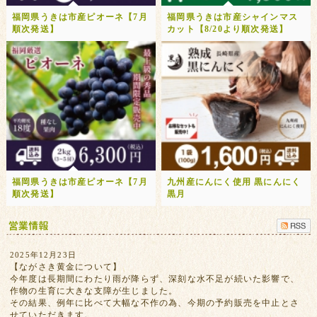
福岡県うきは市産ピオーネ【7月
福岡県うきは市産シャインマス
順次発送】
カット【8/20より順次発送】
福岡県うきは市産ピオーネ【7月
九州産にんにく使用 黒にんにく
順次発送】
黒月
2025年12月23日
【ながさき黄金について】
今年度は長期間にわたり雨が降らず、深刻な水不足が続いた影響で、
作物の生育に大きな支障が生じました。
その結果、例年に比べて大幅な不作の為、今期の予約販売を中止とさ
せていただきます。