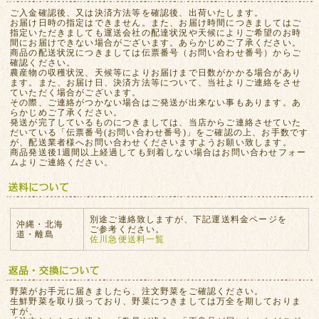
ご入金確認後、又は決済方法等を確認後、出荷いたします。
お届け日時の指定はできません。また、お届け時間につきましてはご
指定いただきましても運送会社の配達状況や天候によりご希望のお時
間にお届けできない場合がございます。あらかじめご了承ください。
商品の配送状況につきましては伝票番号（お問い合わせ番号）からご
確認ください。
農産物の収穫状況、天候等によりお届けまで日数がかかる場合があり
ます。また、お届け日、決済方法等について、当社よりご連絡をさせ
ていただく場合がございます。
その際、ご連絡がつかない場合はご発送が出来ない事もあります。あ
らかじめご了承ください。
発送が完了しているものにつきましては、当店からご連絡させていた
だいている「伝票番号(お問い合わせ番号)」をご確認の上、お手数です
が、配送業者様へお問い合わせくださいますようお願い致します。
商品発送後1週間以上経過しても到着しない場合はお問い合わせフォー
ムよりご連絡ください。
別途ご連絡致しますが、下記運送料金ページを
沖縄・北海
ご参考ください。
道・離島
佐川急便送料一覧
野菜がお手元に届きましたら、注文野菜をご確認ください。
生鮮野菜を取り扱っており、野菜につきましては万全を期しておりま
すが、