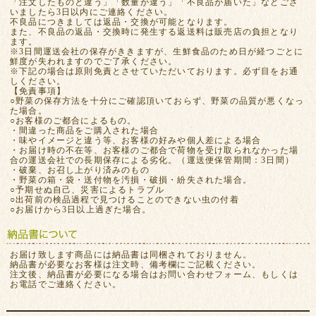
「注文したものと違う」「数量が違う」「不良品が届いた」などござ
いましたら3日以内にご連絡ください。
不良品につきましては返品・交換が可能となります。
また、不良品の返品・交換時に発生する返送料は販売店の負担となり
ます。
※3日間運送会社の保存がききますが、生鮮食品のため日が経つごとに
鮮度が失われますのでご了承ください。
※下記の場合は原則免責とさせていただいております。必ず目をお通
しください。
【免責事項】
○野菜の保存方法を十分にご確認頂いておらず、野菜の品質が悪くなっ
た場合。
○お客様のご都合によるもの。
・間違った商品をご購入された場合
・味やイメージと違う等、お客様の好みや個人差による場合
・お届け時の不在等、お客様のご都合で荷物を受け取られなかった場
合の運送会社での長期保存による劣化。（運送便保管期間：3日間）
・破棄、お召し上がり済みのもの
・野菜の箱・袋・送付物を汚損・破損・紛失された場合。
○予期せぬ自己、災害によるトラブル
○出荷前の検品過程で見つけることのできない虫の付着
○お届けから3日以上過ぎた場合。
お届け致します商品には納品書は同梱されておりません。
納品書が必要なお客様は注文時、備考欄にご記載ください。
注文後、納品書が必要になる場合はお問い合わせフォーム、もしくは
お電話でご連絡ください。