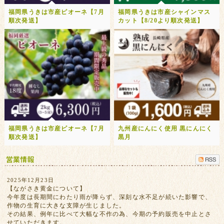
福岡県うきは市産ピオーネ【7月
福岡県うきは市産シャインマス
順次発送】
カット【8/20より順次発送】
福岡県うきは市産ピオーネ【7月
九州産にんにく使用 黒にんにく
順次発送】
黒月
2025年12月23日
【ながさき黄金について】
今年度は長期間にわたり雨が降らず、深刻な水不足が続いた影響で、
作物の生育に大きな支障が生じました。
その結果、例年に比べて大幅な不作の為、今期の予約販売を中止とさ
せていただきます。