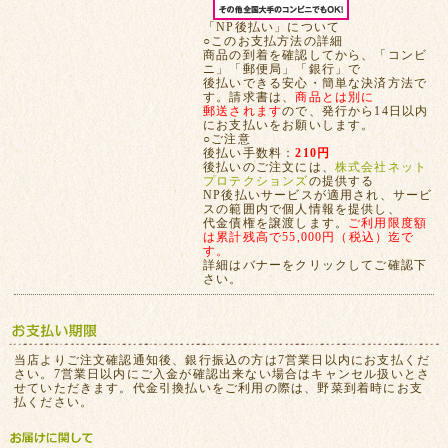
「NP後払い」について
○このお支払方法の詳細
商品の到着を確認してから、「コンビ
ニ」「郵便局」「銀行」で
後払いできる安心・簡単な決済方法で
す。請求書は、
商品とは別に
郵送されます
ので、発行から14日以内
にお支払いをお願いします。
○ご注意
後払い手数料：
210円
後払いのご注文には、
株式会社ネット
プロテクションズ
の提供する
NP後払いサービスが適用され、サービ
スの範囲内で個人情報を提供し、
代金債権を譲渡します。
ご利用限度額
は累計残高で55,000円（税込）迄で
す。
詳細はバナーをクリックしてご確認下
さい。
当店よりご注文確認通知後、銀行振込の方は7営業日以内にお支払くだ
さい。7営業日以内にご入金が確認出来ない場合はキャンセル扱いとさ
せていただきます。代金引換払いをご利用の際は、野菜到着時にお支
払ください。