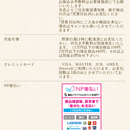
お振込み手数料はお客様負担にてお願
いいたします。
当店よりご注文確認通知後、銀行振込
の方は7営業日以内にお支払くださ
い。
7営業日以内にご入金が確認出来ない
場合はキャンセル扱いとさせていただ
きます。
代金引換
野菜の届け時に配達員にお支払くだ
さい。代引き手数料が別途発生いたし
ます。（1万円以下の場合税込330円、
3万円以下の場合税込440円。それ以上
は別途お問合せ下さい）
クレジットカード
VISA、MASTER、JCB、AMEX、
Dinersがご利用いただけます。お支払
回数は1回のみとさせていただいてお
ります。
NP後払い