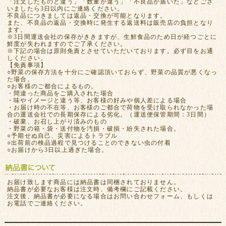
「注文したものと違う」「数量が違う」「不良品が届いた」などござ
いましたら3日以内にご連絡ください。
不良品につきましては返品・交換が可能となります。
また、不良品の返品・交換時に発生する返送料は販売店の負担となり
ます。
※3日間運送会社の保存がききますが、生鮮食品のため日が経つごとに
鮮度が失われますのでご了承ください。
※下記の場合は原則免責とさせていただいております。必ず目をお通
しください。
【免責事項】
○野菜の保存方法を十分にご確認頂いておらず、野菜の品質が悪くなっ
た場合。
○お客様のご都合によるもの。
・間違った商品をご購入された場合
・味やイメージと違う等、お客様の好みや個人差による場合
・お届け時の不在等、お客様のご都合で荷物を受け取られなかった場
合の運送会社での長期保存による劣化。（運送便保管期間：3日間）
・破棄、お召し上がり済みのもの
・野菜の箱・袋・送付物を汚損・破損・紛失された場合。
○予期せぬ自己、災害によるトラブル
○出荷前の検品過程で見つけることのできない虫の付着
○お届けから3日以上過ぎた場合。
お届け致します商品には納品書は同梱されておりません。
納品書が必要なお客様は注文時、備考欄にご記載ください。
注文後、納品書が必要になる場合はお問い合わせフォーム、もしくは
お電話でご連絡ください。