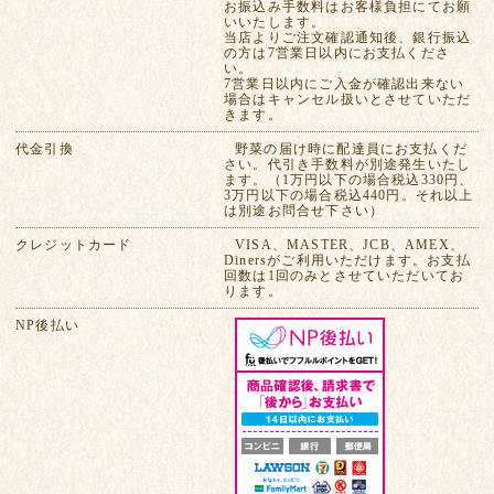
お振込み手数料はお客様負担にてお願
いいたします。
当店よりご注文確認通知後、銀行振込
の方は7営業日以内にお支払くださ
い。
7営業日以内にご入金が確認出来ない
場合はキャンセル扱いとさせていただ
きます。
代金引換
野菜の届け時に配達員にお支払くだ
さい。代引き手数料が別途発生いたし
ます。（1万円以下の場合税込330円、
3万円以下の場合税込440円。それ以上
は別途お問合せ下さい）
クレジットカード
VISA、MASTER、JCB、AMEX、
Dinersがご利用いただけます。お支払
回数は1回のみとさせていただいてお
ります。
NP後払い