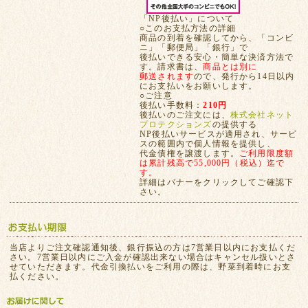
「NP後払い」について
○このお支払方法の詳細
商品の到着を確認してから、「コンビ
ニ」「郵便局」「銀行」で
後払いできる安心・簡単な決済方法で
す。請求書は、
商品とは別に
郵送されます
ので、発行から14日以内
にお支払いをお願いします。
○ご注意
後払い手数料：
210円
後払いのご注文には、
株式会社ネット
プロテクションズ
の提供する
NP後払いサービスが適用され、サービ
スの範囲内で個人情報を提供し、
代金債権を譲渡します。
ご利用限度額
は累計残高で55,000円（税込）迄で
す。
詳細はバナーをクリックしてご確認下
さい。
当店よりご注文確認通知後、銀行振込の方は7営業日以内にお支払くだ
さい。7営業日以内にご入金が確認出来ない場合はキャンセル扱いとさ
せていただきます。代金引換払いをご利用の際は、野菜到着時にお支
払ください。