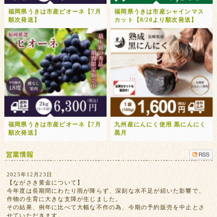
福岡県うきは市産ピオーネ【7月
福岡県うきは市産シャインマス
順次発送】
カット【8/20より順次発送】
福岡県うきは市産ピオーネ【7月
九州産にんにく使用 黒にんにく
順次発送】
黒月
2025年12月23日
【ながさき黄金について】
今年度は長期間にわたり雨が降らず、深刻な水不足が続いた影響で、
作物の生育に大きな支障が生じました。
その結果、例年に比べて大幅な不作の為、今期の予約販売を中止とさ
せていただきます。