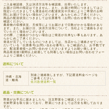
ご入金確認後、又は決済方法等を確認後、出荷いたします。
お届け日時の指定はできません。また、お届け時間につきましてはご
指定いただきましても運送会社の配達状況や天候によりご希望のお時
間にお届けできない場合がございます。あらかじめご了承ください。
商品の配送状況につきましては伝票番号（お問い合わせ番号）からご
確認ください。
農産物の収穫状況、天候等によりお届けまで日数がかかる場合があり
ます。また、お届け日、決済方法等について、当社よりご連絡をさせ
ていただく場合がございます。
その際、ご連絡がつかない場合はご発送が出来ない事もあります。あ
らかじめご了承ください。
発送が完了しているものにつきましては、当店からご連絡させていた
だいている「伝票番号(お問い合わせ番号)」をご確認の上、お手数です
が、配送業者様へお問い合わせくださいますようお願い致します。
商品発送後1週間以上経過しても到着しない場合はお問い合わせフォー
ムよりご連絡ください。
別途ご連絡致しますが、下記運送料金ページを
沖縄・北海
ご参考ください。
道・離島
佐川急便送料一覧
野菜がお手元に届きましたら、注文野菜をご確認ください。
生鮮野菜を取り扱っており、野菜につきましては万全を期しておりま
すが、