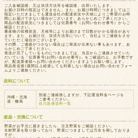
ご入金確認後、又は決済方法等を確認後、出荷いたします。
お届け日時の指定はできません。また、お届け時間につきましてはご
指定いただきましても運送会社の配達状況や天候によりご希望のお時
間にお届けできない場合がございます。あらかじめご了承ください。
商品の配送状況につきましては伝票番号（お問い合わせ番号）からご
確認ください。
農産物の収穫状況、天候等によりお届けまで日数がかかる場合があり
ます。また、お届け日、決済方法等について、当社よりご連絡をさせ
ていただく場合がございます。
その際、ご連絡がつかない場合はご発送が出来ない事もあります。あ
らかじめご了承ください。
発送が完了しているものにつきましては、当店からご連絡させていた
だいている「伝票番号(お問い合わせ番号)」をご確認の上、お手数です
が、配送業者様へお問い合わせくださいますようお願い致します。
商品発送後1週間以上経過しても到着しない場合はお問い合わせフォー
ムよりご連絡ください。
別途ご連絡致しますが、下記運送料金ページを
沖縄・北海
ご参考ください。
道・離島
佐川急便送料一覧
野菜がお手元に届きましたら、注文野菜をご確認ください。
生鮮野菜を取り扱っており、野菜につきましては万全を期しておりま
すが、