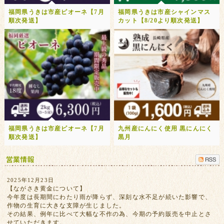
福岡県うきは市産ピオーネ【7月
福岡県うきは市産シャインマス
順次発送】
カット【8/20より順次発送】
福岡県うきは市産ピオーネ【7月
九州産にんにく使用 黒にんにく
順次発送】
黒月
2025年12月23日
【ながさき黄金について】
今年度は長期間にわたり雨が降らず、深刻な水不足が続いた影響で、
作物の生育に大きな支障が生じました。
その結果、例年に比べて大幅な不作の為、今期の予約販売を中止とさ
せていただきます。