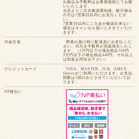
お振込み手数料はお客様負担にてお願
いいたします。
当店よりご注文確認通知後、銀行振込
の方は7営業日以内にお支払くださ
い。
7営業日以内にご入金が確認出来ない
場合はキャンセル扱いとさせていただ
きます。
代金引換
野菜の届け時に配達員にお支払くだ
さい。代引き手数料が別途発生いたし
ます。（1万円以下の場合税込330円、
3万円以下の場合税込440円。それ以上
は別途お問合せ下さい）
クレジットカード
VISA、MASTER、JCB、AMEX、
Dinersがご利用いただけます。お支払
回数は1回のみとさせていただいてお
ります。
NP後払い