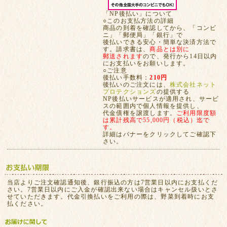
「NP後払い」について
○このお支払方法の詳細
商品の到着を確認してから、「コンビ
ニ」「郵便局」「銀行」で
後払いできる安心・簡単な決済方法で
す。請求書は、
商品とは別に
郵送されます
ので、発行から14日以内
にお支払いをお願いします。
○ご注意
後払い手数料：
210円
後払いのご注文には、
株式会社ネット
プロテクションズ
の提供する
NP後払いサービスが適用され、サービ
スの範囲内で個人情報を提供し、
代金債権を譲渡します。
ご利用限度額
は累計残高で55,000円（税込）迄で
す。
詳細はバナーをクリックしてご確認下
さい。
当店よりご注文確認通知後、銀行振込の方は7営業日以内にお支払くだ
さい。7営業日以内にご入金が確認出来ない場合はキャンセル扱いとさ
せていただきます。代金引換払いをご利用の際は、野菜到着時にお支
払ください。