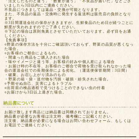
「注文したものと違う」「数量が違う」「不良品が届いた」などござ
いましたら3日以内にご連絡ください。
不良品につきましては返品・交換が可能となります。
また、不良品の返品・交換時に発生する返送料は販売店の負担となり
ます。
※3日間運送会社の保存がききますが、生鮮食品のため日が経つごとに
鮮度が失われますのでご了承ください。
※下記の場合は原則免責とさせていただいております。必ず目をお通
しください。
【免責事項】
○野菜の保存方法を十分にご確認頂いておらず、野菜の品質が悪くなっ
た場合。
○お客様のご都合によるもの。
・間違った商品をご購入された場合
・味やイメージと違う等、お客様の好みや個人差による場合
・お届け時の不在等、お客様のご都合で荷物を受け取られなかった場
合の運送会社での長期保存による劣化。（運送便保管期間：3日間）
・破棄、お召し上がり済みのもの
・野菜の箱・袋・送付物を汚損・破損・紛失された場合。
○予期せぬ自己、災害によるトラブル
○出荷前の検品過程で見つけることのできない虫の付着
○お届けから3日以上過ぎた場合。
お届け致します商品には納品書は同梱されておりません。
納品書が必要なお客様は注文時、備考欄にご記載ください。
注文後、納品書が必要になる場合はお問い合わせフォーム、もしくは
お電話でご連絡ください。